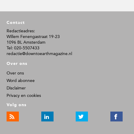
F
Contact
o
o
Redactieadres:
Willem Fenengastraat 19-23
t
1096 BL Amsterdam
e
Tel: 020-5507433
r
redactie@downtoearthmagazine.nl
Over ons
Over ons
Word abonnee
Disclaimer
Privacy en cookies
Volg ons