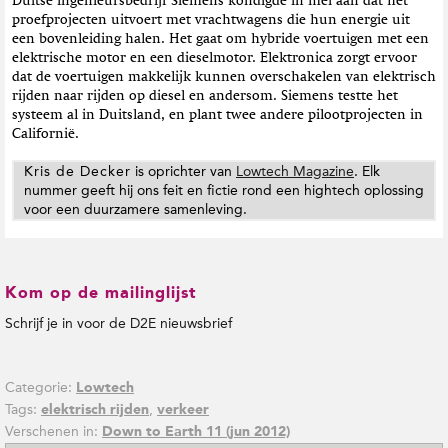
Duitse ingenieursbedrijf Siemens kondigde in mei aan dat het
proefprojecten uitvoert met vrachtwagens die hun energie uit
een bovenleiding halen. Het gaat om hybride voertuigen met een
elektrische motor en een dieselmotor. Elektronica zorgt ervoor
dat de voertuigen makkelijk kunnen overschakelen van elektrisch
rijden naar rijden op diesel en andersom. Siemens testte het
systeem al in Duitsland, en plant twee andere pilootprojecten in
Californië.
Kris de Decker
is oprichter van
Lowtech Magazine
. Elk
nummer geeft hij ons feit en fictie rond een hightech oplossing
voor een duurzamere samenleving.
Kom op de mailinglijst
Schrijf je in voor de D2E nieuwsbrief
Categorie:
Lowtech
Tags:
,
elektrisch rijden
verkeer
Verschenen in:
Down to Earth 11 (jun 2012)