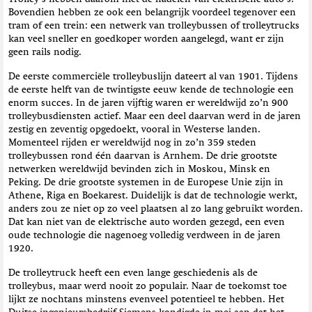
Bovendien hebben ze ook een belangrijk voordeel tegenover een
tram of een trein: een netwerk van trolleybussen of trolleytrucks
kan veel sneller en goedkoper worden aangelegd, want er zijn
geen rails nodig.
De eerste commerciële trolleybuslijn dateert al van 1901. Tijdens
de eerste helft van de twintigste eeuw kende de technologie een
enorm succes. In de jaren vijftig waren er wereldwijd zo’n 900
trolleybusdiensten actief. Maar een deel daarvan werd in de jaren
zestig en zeventig opgedoekt, vooral in Westerse landen.
Momenteel rijden er wereldwijd nog in zo’n 359 steden
trolleybussen rond één daarvan is Arnhem. De drie grootste
netwerken wereldwijd bevinden zich in Moskou, Minsk en
Peking. De drie grootste systemen in de Europese Unie zijn in
Athene, Riga en Boekarest. Duidelijk is dat de technologie werkt,
anders zou ze niet op zo veel plaatsen al zo lang gebruikt worden.
Dat kan niet van de elektrische auto worden gezegd, een even
oude technologie die nagenoeg volledig verdween in de jaren
1920.
De trolleytruck heeft een even lange geschiedenis als de
trolleybus, maar werd nooit zo populair. Naar de toekomst toe
lijkt ze nochtans minstens evenveel potentieel te hebben. Het