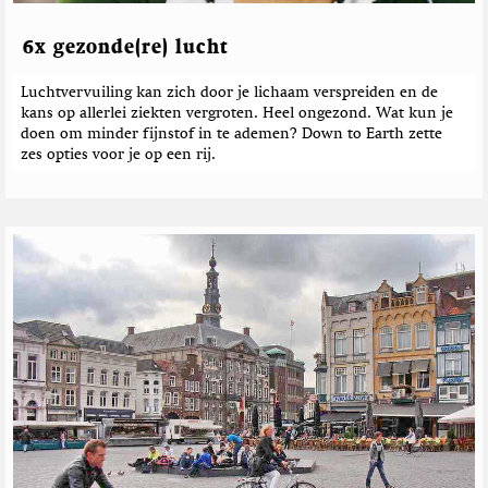
e
n
i
r
e
c
6x gezonde(re) lucht
h
t
Luchtvervuiling kan zich door je lichaam verspreiden en de
e
kans op allerlei ziekten vergroten. Heel ongezond. Wat kun je
n
doen om minder fijnstof in te ademen? Down to Earth zette
zes opties voor je op een rij.