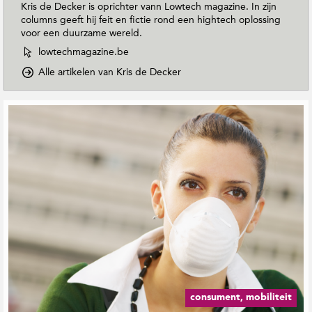
Kris de Decker is oprichter vann Lowtech magazine. In zijn
columns geeft hij feit en fictie rond een hightech oplossing
voor een duurzame wereld.
W
lowtechmagazine.be
e
o
Alle artikelen van Kris de Decker
b
p
s
D
i
G
o
t
e
w
e
r
n
v
e
T
a
o
l
n
E
a
K
a
t
r
r
e
i
t
e
s
h
d
r
M
e
d
a
D
e
g
e
b
a
c
e
z
consument, mobiliteit
k
i
r