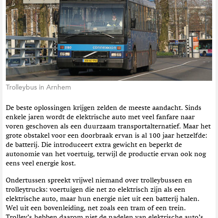
t
i
e
Trolleybus in Arnhem
De beste oplossingen krijgen zelden de meeste aandacht. Sinds
enkele jaren wordt de elektrische auto met veel fanfare naar
voren geschoven als een duurzaam transportalternatief. Maar het
grote obstakel voor een doorbraak ervan is al 100 jaar hetzelfde:
de batterij. Die introduceert extra gewicht en beperkt de
autonomie van het voertuig, terwijl de productie ervan ook nog
eens veel energie kost.
Ondertussen spreekt vrijwel niemand over trolleybussen en
trolleytrucks: voertuigen die net zo elektrisch zijn als een
elektrische auto, maar hun energie niet uit een batterij halen.
Wel uit een bovenleiding, net zoals een tram of een trein.
Trolley’s hebben daarom niet de nadelen van elektrische auto’s.