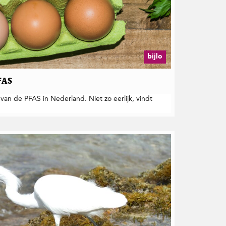
bijlo
FAS
an de PFAS in Nederland. Niet zo eerlijk, vindt