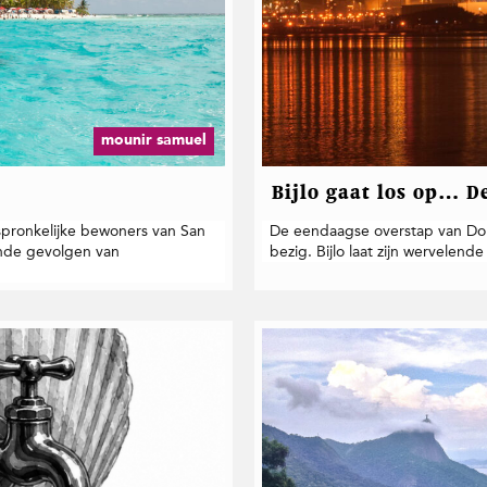
mounir samuel
Bijlo gaat los op… 
spronkelijke bewoners van San
De eendaagse overstap van Dona
ende gevolgen van
bezig. Bijlo laat zijn wervelen