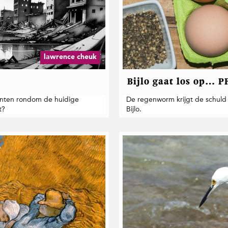
lawrence cheuk
Bijlo gaat los op… P
enten rondom de huidige
De regenworm krijgt de schuld v
t?
Bijlo.