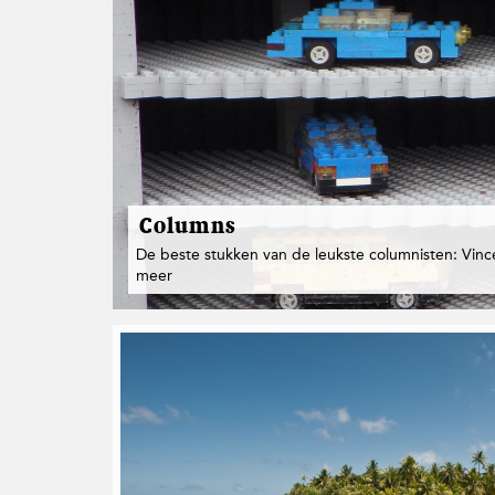
t
i
e
Columns
De beste stukken van de leukste columnisten: Vinc
meer