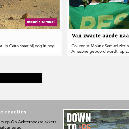
mounir samuel
Van zwarte aarde naa
In Caïro staat hij oog in oog
Columnist Mounir Samuel ziet h
Amazone geboord wordt, op zo
e reacties
L
e
rs
op
Op Achterhoekse akkers
e
natuur terug