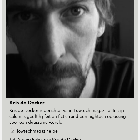
Kris de Decker
Kris de Decker is oprichter vann Lowtech magazine. In zijn
columns geeft hij feit en fictie rond een hightech oplossing
voor een duurzame wereld.
W
lowtechmagazine.be
e
o
Alle artikelen van Kris de Decker