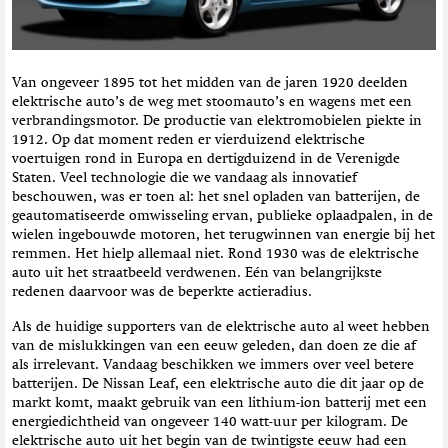
t
i
e
Van ongeveer 1895 tot het midden van de jaren 1920 deelden
elektrische auto’s de weg met stoomauto’s en wagens met een
verbrandingsmotor. De productie van elektromobielen piekte in
1912. Op dat moment reden er vierduizend elektrische
voertuigen rond in Europa en dertigduizend in de Verenigde
Staten. Veel technologie die we vandaag als innovatief
beschouwen, was er toen al: het snel opladen van batterijen, de
geautomatiseerde omwisseling ervan, publieke oplaadpalen, in de
wielen ingebouwde motoren, het terugwinnen van energie bij het
remmen. Het hielp allemaal niet. Rond 1930 was de elektrische
auto uit het straatbeeld verdwenen. Eén van belangrijkste
redenen daarvoor was de beperkte actieradius.
Als de huidige supporters van de elektrische auto al weet hebben
van de mislukkingen van een eeuw geleden, dan doen ze die af
als irrelevant. Vandaag beschikken we immers over veel betere
batterijen. De Nissan Leaf, een elektrische auto die dit jaar op de
markt komt, maakt gebruik van een lithium-ion batterij met een
energiedichtheid van ongeveer 140 watt-uur per kilogram. De
elektrische auto uit het begin van de twintigste eeuw had een