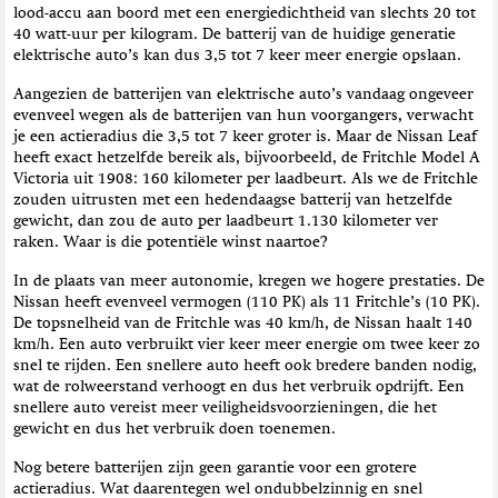
lood-accu aan boord met een energiedichtheid van slechts 20 tot
40 watt-uur per kilogram. De batterij van de huidige generatie
elektrische auto’s kan dus 3,5 tot 7 keer meer energie opslaan.
Aangezien de batterijen van elektrische auto’s vandaag ongeveer
evenveel wegen als de batterijen van hun voorgangers, verwacht
je een actieradius die 3,5 tot 7 keer groter is. Maar de Nissan Leaf
heeft exact hetzelfde bereik als, bijvoorbeeld, de Fritchle Model A
Victoria uit 1908: 160 kilometer per laadbeurt. Als we de Fritchle
zouden uitrusten met een hedendaagse batterij van hetzelfde
gewicht, dan zou de auto per laadbeurt 1.130 kilometer ver
raken. Waar is die potentiële winst naartoe?
In de plaats van meer autonomie, kregen we hogere prestaties. De
Nissan heeft evenveel vermogen (110 PK) als 11 Fritchle’s (10 PK).
De topsnelheid van de Fritchle was 40 km/h, de Nissan haalt 140
km/h. Een auto verbruikt vier keer meer energie om twee keer zo
snel te rijden. Een snellere auto heeft ook bredere banden nodig,
wat de rolweerstand verhoogt en dus het verbruik opdrijft. Een
snellere auto vereist meer veiligheidsvoorzieningen, die het
gewicht en dus het verbruik doen toenemen.
Nog betere batterijen zijn geen garantie voor een grotere
actieradius. Wat daarentegen wel ondubbelzinnig en snel