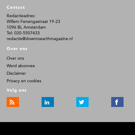
F
Contact
o
o
Redactieadres:
Willem Fenengastraat 19-23
t
1096 BL Amsterdam
e
Tel: 020-5507433
r
redactie@downtoearthmagazine.nl
Over ons
Over ons
Word abonnee
Disclaimer
Privacy en cookies
Volg ons