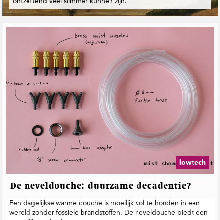
ontzettend veel slimmer kunnen zijn.
t
i
e
lowtech
De neveldouche: duurzame decadentie?
Een dagelijkse warme douche is moeilijk vol te houden in een
wereld zonder fossiele brandstoffen. De neveldouche biedt een