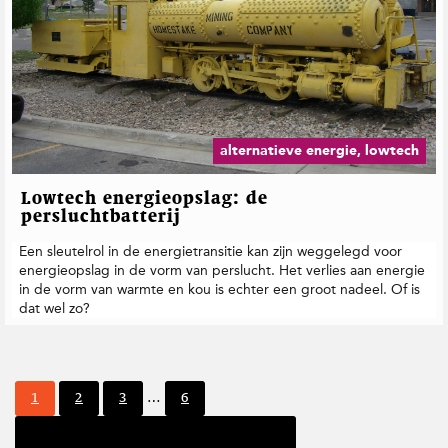
alternatieve energie, lowtech
Lowtech energieopslag: de
persluchtbatterij
Een sleutelrol in de energietransitie kan zijn weggelegd voor
energieopslag in de vorm van perslucht. Het verlies aan energie
in de vorm van warmte en kou is echter een groot nadeel. Of is
dat wel zo?
I
P
P
P
P
1
2
3
…
6
n
a
a
a
a
t
Volgende pagina
g
g
g
g
e