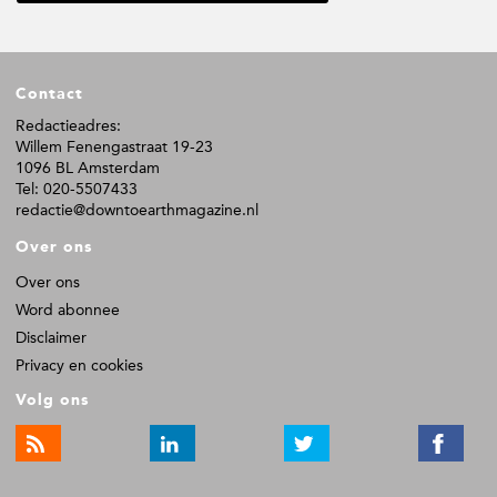
i
i
i
i
r
n
n
n
n
i
a
a
a
a
m
F
p
Contact
o
a
o
Redactieadres:
g
Willem Fenengastraat 19-23
t
i
1096 BL Amsterdam
n
e
Tel: 020-5507433
a
r
redactie@downtoearthmagazine.nl
'
s
Over ons
z
i
Over ons
j
Word abonnee
n
w
Disclaimer
e
Privacy en cookies
g
g
Volg ons
e
l
a
t