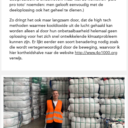
pro toto’ noemden: men gelooft eenvoudig met de
deeloplossing ook het geheel te dienen.)
Zo dringt het ook maar langzaam door, dat de high tech
methoden waarmee kooldioxide uit de lucht gehaald kan
worden alleen al door hun onbetaalbaarheid helemaal geen
oplossing voor het zich snel ontwikkelende klmaatprobleem
kunnen zijn. Er lijkt eerder een soort benadering nodig zoals
die wordt vertegenwoordigd door de beweging, waarvoor ik
hier kortheidshalve naar de website
http://www.4p1000.org
verwijs.
G
e
r
e
l
a
t
e
e