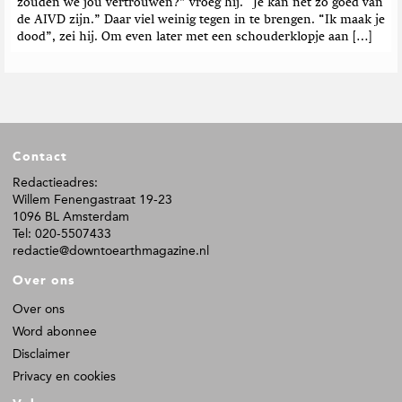
zouden we jou vertrouwen?” vroeg hij. “Je kan net zo goed van
de AIVD zijn.” Daar viel weinig tegen in te brengen. “Ik maak je
dood”, zei hij. Om even later met een schouderklopje aan […]
F
Contact
o
o
Redactieadres:
Willem Fenengastraat 19-23
t
1096 BL Amsterdam
e
Tel: 020-5507433
r
redactie@downtoearthmagazine.nl
Over ons
Over ons
Word abonnee
Disclaimer
Privacy en cookies