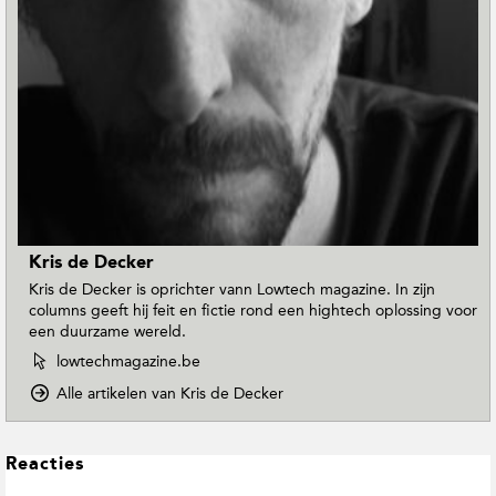
Kris de Decker
Kris de Decker is oprichter vann Lowtech magazine. In zijn
columns geeft hij feit en fictie rond een hightech oplossing voor
een duurzame wereld.
W
lowtechmagazine.be
e
o
Alle artikelen van Kris de Decker
b
p
s
D
i
o
L
t
Reacties
w
e
e