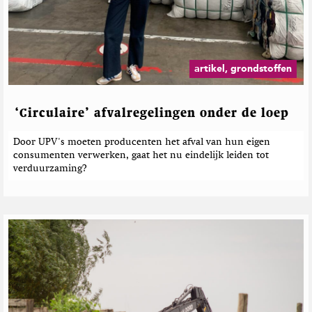
r
d
e
b
e
artikel, grondstoffen
r
i
c
‘Circulaire’ afvalregelingen onder de loep
h
t
Door UPV's moeten producenten het afval van hun eigen
e
consumenten verwerken, gaat het nu eindelijk leiden tot
n
verduurzaming?