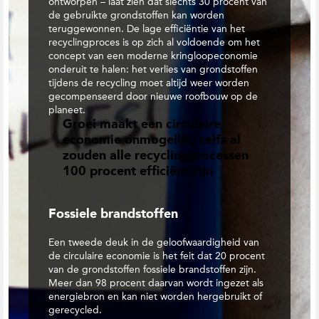
ontworpen – laat zien dat slechts 30 procent van
de gebruikte grondstoffen kan worden
teruggewonnen. De lage efficiëntie van het
recyclingproces is op zich al voldoende om het
concept van een moderne kringloopeconomie
onderuit te halen: het verlies van grondstoffen
tijdens de recycling moet altijd weer worden
gecompenseerd door nieuwe roofbouw op de
planeet.
Groei maakt een circulaire
economie onmogelijk, zelfs al
zouden alle recyclingprocessen
100 procent efficiënt zijn
Fossiele brandstoffen
Een tweede deuk in de geloofwaardigheid van
de circulaire economie is het feit dat 20 procent
van de grondstoffen fossiele brandstoffen zijn.
Meer dan 98 procent daarvan wordt ingezet als
energiebron en kan niet worden hergebruikt of
gerecycled.