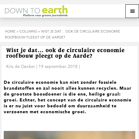
S
D
S
Z
Z
M
p
o
p
o
o
e
r
o
r
e
e
k
i
r
i
k
o
n
n
n
HOME
>
COLUMNS
> WIST JE DAT… OOK DE CIRCULAIRE ECONOMIE
o
n
p
g
a
g
ROOFBOUW PLEEGT OP DE AARDE?
p
d
n
a
n
e
d
u
s
a
r
a
e
Wist je dat… ook de circulaire economie
i
a
d
a
z
roofbouw pleegt op de Aarde?
t
r
e
r
e
e
d
h
d
Kris de Decker
|
19 september 2018
|
w
e
o
e
e
h
o
v
b
De circulaire economie kan niet zonder fossiele
o
f
o
s
brandstoffen en zal nooit alles kunnen recyclen. Maar
o
d
e
i
de grootste boosdoener is die ene, heilige graal:
f
i
t
t
groei. Echter, het concept van de circulaire economie
d
n
t
e
is er nu juist voor bedoeld om duurzaamheid te
n
h
e
verzoenen met economische groei.
a
o
k
v
u
s
i
d
t
g
a