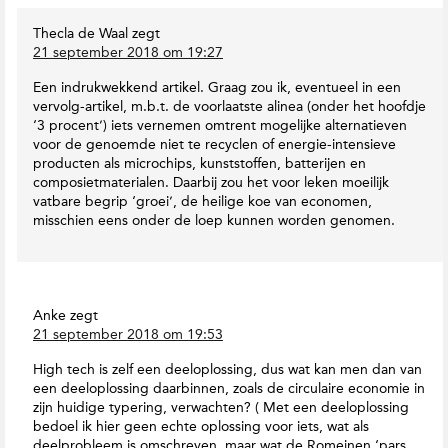
n
v
e
T
a
Thecla de Waal
zegt
s
o
n
21 september 2018 om 19:27
I
E
K
n
a
r
Een indrukwekkend artikel. Graag zou ik, eventueel in een
r
t
i
vervolg-artikel, m.b.t. de voorlaatste alinea (onder het hoofdje
t
e
s
‘3 procent’) iets vernemen omtrent mogelijke alternatieven
h
r
d
voor de genoemde niet te recyclen of energie-intensieve
M
a
e
producten als microchips, kunststoffen, batterijen en
a
D
c
composietmaterialen. Daarbij zou het voor leken moeilijk
g
e
vatbare begrip ‘groei’, de heilige koe van economen,
t
a
c
misschien eens onder de loep kunnen worden genomen.
i
z
k
e
i
e
s
n
r
e
Anke
zegt
21 september 2018 om 19:53
High tech is zelf een deeloplossing, dus wat kan men dan van
een deeloplossing daarbinnen, zoals de circulaire economie in
zijn huidige typering, verwachten? ( Met een deeloplossing
bedoel ik hier geen echte oplossing voor iets, wat als
deelprobleem is omschreven. maar wat de Romeinen ‘pars