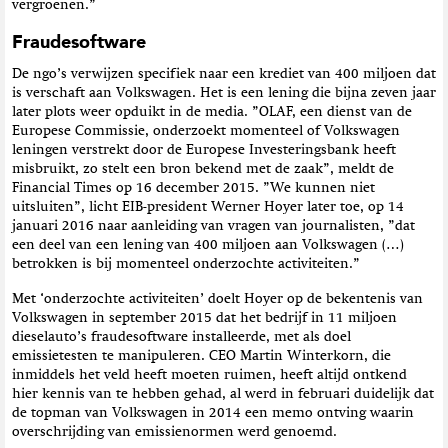
vergroenen.”
Fraudesoftware
De ngo’s verwijzen specifiek naar een krediet van 400 miljoen dat
is verschaft aan Volkswagen. Het is een lening die bijna zeven jaar
later plots weer opduikt in de media. ”OLAF, een dienst van de
Europese Commissie, onderzoekt momenteel of Volkswagen
leningen verstrekt door de Europese Investeringsbank heeft
misbruikt, zo stelt een bron bekend met de zaak”, meldt de
Financial Times op 16 december 2015. ”We kunnen niet
uitsluiten”, licht EIB-president Werner Hoyer later toe, op 14
januari 2016 naar aanleiding van vragen van journalisten, ”dat
een deel van een lening van 400 miljoen aan Volkswagen (…)
betrokken is bij momenteel onderzochte activiteiten.”
Met ‘onderzochte activiteiten’ doelt Hoyer op de bekentenis van
Volkswagen in september 2015 dat het bedrijf in 11 miljoen
dieselauto’s fraudesoftware installeerde, met als doel
emissietesten te manipuleren. CEO Martin Winterkorn, die
inmiddels het veld heeft moeten ruimen, heeft altijd ontkend
hier kennis van te hebben gehad, al werd in februari duidelijk dat
de topman van Volkswagen in 2014 een memo ontving waarin
overschrijding van emissienormen werd genoemd.