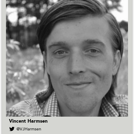
Vincent Harmsen
V
@VJHarmsen