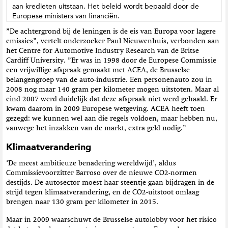
aan kredieten uitstaan. Het beleid wordt bepaald door de
Europese ministers van financiën.
”De achtergrond bij de leningen is de eis van Europa voor lagere
emissies”, vertelt onderzoeker Paul Nieuwenhuis, verbonden aan
het Centre for Automotive Industry Research van de Britse
Cardiff University. ”Er was in 1998 door de Europese Commissie
een vrijwillige afspraak gemaakt met ACEA, de Brusselse
belangengroep van de auto-industrie. Een personenauto zou in
2008 nog maar 140 gram per kilometer mogen uitstoten. Maar al
eind 2007 werd duidelijk dat deze afspraak niet werd gehaald. Er
kwam daarom in 2009 Europese wetgeving. ACEA heeft toen
gezegd: we kunnen wel aan die regels voldoen, maar hebben nu,
vanwege het inzakken van de markt, extra geld nodig.”
Klimaatverandering
‘De meest ambitieuze benadering wereldwijd’, aldus
Commissievoorzitter Barroso over de nieuwe CO2-normen
destijds. De autosector moest haar steentje gaan bijdragen in de
strijd tegen klimaatverandering, en de CO2-uitstoot omlaag
brengen naar 130 gram per kilometer in 2015.
Maar in 2009 waarschuwt de Brusselse autolobby voor het risico