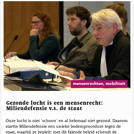
G
e
e
r
r
e
l
a
t
e
e
r
d
e
b
e
mensenrechten, mobiliteit
r
i
c
Gezonde lucht is een mensenrecht:
h
Milieudefensie v.s. de staat
t
e
Onze lucht is niet 'schoon' en al helemaal niet gezond. Daarom
startte Milieudefensie een unieke bodemprocedure tegen de
n
staat, waarbij ze bepleit: met dit falende beleid schendt de