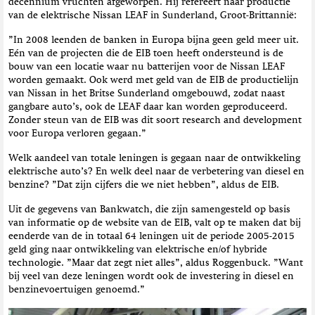
decennium vruchten afgeworpen. Hij refereert naar productie
van de elektrische Nissan LEAF in Sunderland, Groot-Brittannië:
”In 2008 leenden de banken in Europa bijna geen geld meer uit.
Eén van de projecten die de EIB toen heeft ondersteund is de
bouw van een locatie waar nu batterijen voor de Nissan LEAF
worden gemaakt. Ook werd met geld van de EIB de productielijn
van Nissan in het Britse Sunderland omgebouwd, zodat naast
gangbare auto’s, ook de LEAF daar kan worden geproduceerd.
Zonder steun van de EIB was dit soort research and development
voor Europa verloren gegaan.”
Welk aandeel van totale leningen is gegaan naar de ontwikkeling
elektrische auto’s? En welk deel naar de verbetering van diesel en
benzine? ”Dat zijn cijfers die we niet hebben”, aldus de EIB.
Uit de gegevens van Bankwatch, die zijn samengesteld op basis
van informatie op de website van de EIB, valt op te maken dat bij
eenderde van de in totaal 64 leningen uit de periode 2005-2015
geld ging naar ontwikkeling van elektrische en/of hybride
technologie. ”Maar dat zegt niet alles”, aldus Roggenbuck. ”Want
bij veel van deze leningen wordt ook de investering in diesel en
benzinevoertuigen genoemd.”