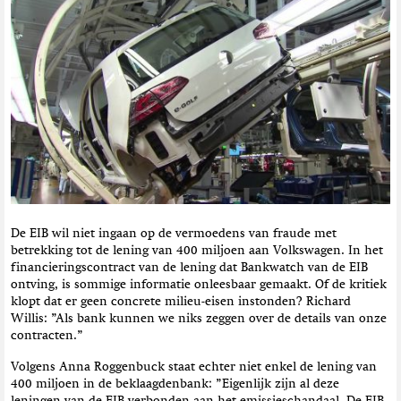
De EIB wil niet ingaan op de vermoedens van fraude met
betrekking tot de lening van 400 miljoen aan Volkswagen. In het
financieringscontract van de lening dat Bankwatch van de EIB
ontving, is sommige informatie onleesbaar gemaakt. Of de kritiek
klopt dat er geen concrete milieu-eisen instonden? Richard
Willis: ”Als bank kunnen we niks zeggen over de details van onze
contracten.”
Volgens Anna Roggenbuck staat echter niet enkel de lening van
400 miljoen in de beklaagdenbank: ”Eigenlijk zijn al deze
leningen van de EIB verbonden aan het emissieschandaal. De EIB