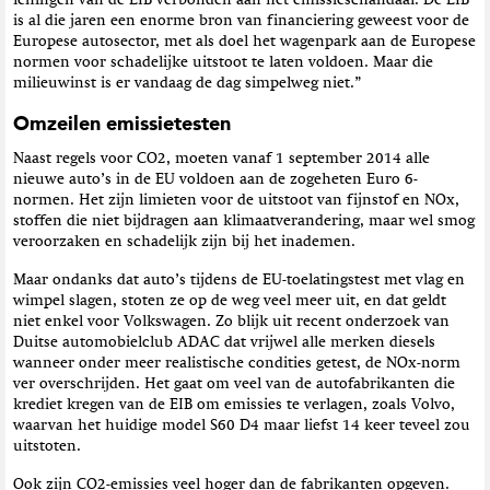
is al die jaren een enorme bron van financiering geweest voor de
Europese autosector, met als doel het wagenpark aan de Europese
normen voor schadelijke uitstoot te laten voldoen. Maar die
milieuwinst is er vandaag de dag simpelweg niet.”
Omzeilen emissietesten
Naast regels voor CO2, moeten vanaf 1 september 2014 alle
nieuwe auto’s in de EU voldoen aan de zogeheten Euro 6-
normen. Het zijn limieten voor de uitstoot van fijnstof en NOx,
stoffen die niet bijdragen aan klimaatverandering, maar wel smog
veroorzaken en schadelijk zijn bij het inademen.
Maar ondanks dat auto’s tijdens de EU-toelatingstest met vlag en
wimpel slagen, stoten ze op de weg veel meer uit, en dat geldt
niet enkel voor Volkswagen. Zo blijk uit recent onderzoek van
Duitse automobielclub ADAC dat vrijwel alle merken diesels
wanneer onder meer realistische condities getest, de NOx-norm
ver overschrijden. Het gaat om veel van de autofabrikanten die
krediet kregen van de EIB om emissies te verlagen, zoals Volvo,
waarvan het huidige model S60 D4 maar liefst 14 keer teveel zou
uitstoten.
Ook zijn CO2-emissies veel hoger dan de fabrikanten opgeven.