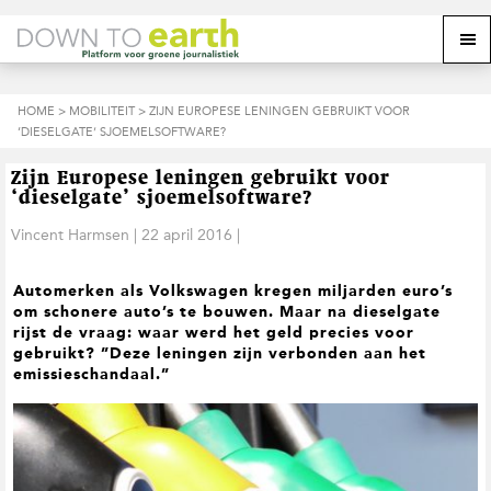
S
D
S
Z
Z
M
p
o
p
o
o
e
r
o
r
e
e
k
i
r
i
k
o
n
n
n
HOME
>
MOBILITEIT
> ZIJN EUROPESE LENINGEN GEBRUIKT VOOR
o
n
p
g
a
g
‘DIESELGATE’ SJOEMELSOFTWARE?
p
d
n
a
n
e
d
u
s
a
r
a
e
Zijn Europese leningen gebruikt voor
i
a
d
a
z
‘dieselgate’ sjoemelsoftware?
t
r
e
r
e
e
d
h
d
Vincent Harmsen
|
22 april 2016
|
w
e
o
e
e
h
o
v
b
Automerken als Volkswagen kregen miljarden euro’s
o
f
o
s
om schonere auto’s te bouwen. Maar na dieselgate
o
d
e
i
rijst de vraag: waar werd het geld precies voor
f
i
t
t
gebruikt? ”Deze leningen zijn verbonden aan het
d
n
t
e
emissieschandaal.”
n
h
e
a
o
k
v
u
s
i
d
t
g
a