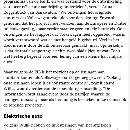
programma van de bank, en was bestemd voor de ontwikkeling
van meer efficiënte aandrijvingsonderdelen”, vertelt Anna
Roggenbuck van Bankwatch. ”We ontvingen het originele
contract dat Volkswagen tekende voor deze lening. Er wordt
genoemd dat het project moet voldoen aan de Europese en Duitse
milieuwetgeving, maar verder staat er geen enkele harde eis. Ook
ontvingen we het rapport dat Volkswagen heeft opgesteld, waarin
wordt verantwoord wat er met het geld is gebeurd. Veel in het
document is door de EIB onleesbaar gemaakt, maar opmerkelijk
is dat de totale rapportage slechts twee bladzijden omvat. Toch
wel heel erg beperkt voor een lening van een kleine half miljard
euro.”
Maar volgens de EIB is het toezicht op de leningen aan
autofabrikanten als Volkswagen strikt genoeg geweest. ”Zolang
onze leningen lopen is er constante controle”, zegt Richard
Willis, woordvoerder van de Luxemburgse instelling. ”De
informatie wordt aangeleverd door de partijen waarbij de
leningen uitstaan, maar als het nodig is bezoeken onze teams ook
de lopende projecten.”
Elektrische auto
Volgens Willis hebben de investeringen van het afgelopen