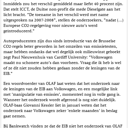
Inmiddels zou het verschil gemiddeld maar liefst 40 procent zijn.
Dat stelt ICCT, de Duitse non-profit die mede Dieselgate aan het
licht bracht. ”De toename in het verschil werd met name
uitgesproken na 2007-2008”, stellen de onderzoekers, ”nadat (…)
Europese CO2-regelgeving voor nieuwe auto’s werd
geïntroduceerd.”
Autoproducenten zijn dus sinds introductie van de Brusselse
CO2-regels beter geworden in het omzeilen van emissietesten,
maar hebben ondanks dat wel degelijk ook milieuwinst geboekt
zegt Paul Nieuwenhuis van Cardiff University: ”Volkswagen
maakt nu schonere auto’s dan voorheen. Vraag die ik heb is wel
of ze dit niet zouden hebben gedaan zonder de leningen van de
EIB.”
Een woordvoerder van OLAF laat weten dat het onderzoek naar
de leningen van de EIB aan Volkswagen, en een mogelijke link
met ‘manipulatie van emissies’, momenteel nog in volle gang is.
Wanneer het onderzoek wordt afgerond is nog niet duidelijk.
OLAF-baas Giovanni Kessler liet in januari weten dat het
onderzoek naar Volkswagen zeker ‘enkele maanden’ in beslag
gaat nemen.
Bij Bankwatch vinden ze dat de EIB niet het onderzoek van OLAF