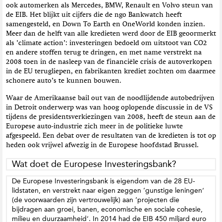
ook automerken als Mercedes, BMW, Renault en Volvo steun van
de EIB. Het blijkt uit cijfers die de ngo Bankwatch heeft
samengesteld, en Down To Earth en OneWorld konden inzien.
Meer dan de helft van alle kredieten werd door de EIB geoormerkt
als ‘climate action’: investeringen bedoeld om uitstoot van CO2
en andere stoffen terug te dringen, en met name verstrekt na
2008 toen in de nasleep van de financiële crisis de autoverkopen
in de EU terugliepen, en fabrikanten krediet zochten om daarmee
schonere auto’s te kunnen bouwen.
Waar de Amerikaanse bail out van de noodlijdende autobedrijven
in Detroit onderwerp was van hoog oplopende discussie in de VS
tijdens de presidentsverkiezingen van 2008, heeft de steun aan de
Europese auto-industrie zich meer in de politieke luwte
afgespeeld. Een debat over de resultaten van de kredieten is tot op
heden ook vrijwel afwezig in de Europese hoofdstad Brussel.
Wat doet de Europese Investeringsbank?
De Europese Investeringsbank is eigendom van de 28 EU-
lidstaten, en verstrekt naar eigen zeggen ‘gunstige leningen’
(de voorwaarden zijn vertrouwelijk) aan ‘projecten die
bijdragen aan groei, banen, economische en sociale cohesie,
milieu en duurzaamheid’. In 2014 had de EIB 450 miljard euro