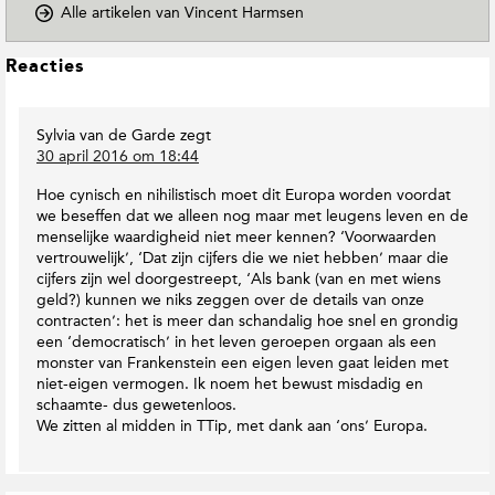
o
o
Alle artikelen van Vincent Harmsen
l
p
g
D
V
L
Reacties
o
i
e
w
n
e
n
c
Sylvia van de Garde
zegt
s
T
e
30 april 2016 om 18:44
o
I
n
E
n
t
Hoe cynisch en nihilistisch moet dit Europa worden voordat
a
t
H
we beseffen dat we alleen nog maar met leugens leven en de
r
e
a
menselijke waardigheid niet meer kennen? ‘Voorwaarden
t
r
r
vertrouwelijk’, ‘Dat zijn cijfers die we niet hebben’ maar die
h
m
a
cijfers zijn wel doorgestreept, ‘Als bank (van en met wiens
M
s
c
geld?) kunnen we niks zeggen over de details van onze
a
e
contracten’: het is meer dan schandalig hoe snel en grondig
t
g
n
een ‘democratisch’ in het leven geroepen orgaan als een
i
a
o
monster van Frankenstein een eigen leven gaat leiden met
e
z
p
niet-eigen vermogen. Ik noem het bewust misdadig en
i
s
T
schaamte- dus gewetenloos.
n
w
We zitten al midden in TTip, met dank aan ‘ons’ Europa.
e
i
t
t