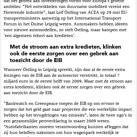
dat het gebrek aan investeringen vormt voor Europa’s groene
ambities: ”Het ontwikkelen van duurzame mobiliteit vereist een
florerende industrie”, laat Leif Östling van ACEA op 29 mei EU-
transportministers aanwezig op het International Transport
Forum in het Duitse Leipzig weten. Automakers hebben ideeën
voor nieuwe automodellen, zo stelt Östling, maar kampen met
‘een algemeen tekort aan kredieten’.
Met de stroom aan extra kredieten, klinken
ook de eerste zorgen over een gebrek aan
toezicht door de EIB
Wanneer Östling in Leipzig spreekt, zijn dan al de eerste extra
leningen van de EIB aan de autosector verstrekt, in totaal 7
miljard euro in de eerste helft van 2009. Maar met de stroom aan
extra kredieten, klinken ook de eerste zorgen over een gebrek
aan toezicht door de EIB.
”Bankwatch en Greenpeace roepen de EIB op om ervoor te
zorgen dat het geld gaat naar projecten die een werkelijke impact
hebben op het terugdringen van emissies”, laten de twee ngo’s in
een gezamenlijke persverklaring in maart 2009 weten.
”Autofabrikanten moeten verantwoording kunnen afleggen dat
zij hun beloften nakomen om hun wagenpark werkelijk te