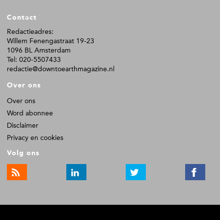
n
n
n
F
a
a
a
Contact
o
o
Redactieadres:
Willem Fenengastraat 19-23
t
1096 BL Amsterdam
e
Tel: 020-5507433
r
redactie@downtoearthmagazine.nl
Over ons
Over ons
Word abonnee
Disclaimer
Privacy en cookies
Volg ons