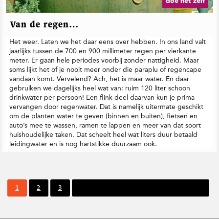
doe het zelf
Van de regen…
Het weer. Laten we het daar eens over hebben. In ons land valt
jaarlijks tussen de 700 en 900 millimeter regen per vierkante
meter. Er gaan hele periodes voorbij zonder nattigheid. Maar
soms lijkt het of je nooit meer onder die paraplu of regencape
vandaan komt. Vervelend? Ach, het is maar water. En daar
gebruiken we dagelijks heel wat van: ruim 120 liter schoon
drinkwater per persoon! Een flink deel daarvan kun je prima
vervangen door regenwater. Dat is namelijk uitermate geschikt
om de planten water te geven (binnen en buiten), fietsen en
auto’s mee te wassen, ramen te lappen en meer van dat soort
huishoudelijke taken. Dat scheelt heel wat liters duur betaald
leidingwater en is nog hartstikke duurzaam ook.
P
P
P
1
2
3
Volgende pagina
a
a
a
g
g
g
i
i
i