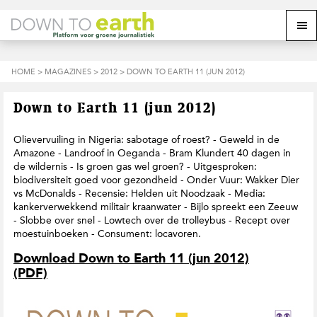
S
D
S
Z
Z
M
p
o
p
o
o
e
r
o
r
e
e
k
i
r
i
k
o
n
n
n
HOME
>
MAGAZINES
>
2012
> DOWN TO EARTH 11 (JUN 2012)
o
n
p
g
a
g
p
d
n
a
n
e
d
u
Down to Earth 11 (jun 2012)
s
a
r
a
e
i
a
d
a
z
t
r
e
r
Olievervuiling in Nigeria: sabotage of roest? - Geweld in de
e
e
d
h
d
Amazone - Landroof in Oeganda - Bram Klundert 40 dagen in
w
e
o
e
de wildernis - Is groen gas wel groen? - Uitgesproken:
e
h
o
v
biodiversiteit goed voor gezondheid - Onder Vuur: Wakker Dier
b
o
f
o
vs McDonalds - Recensie: Helden uit Noodzaak - Media:
s
o
d
e
kankerverwekkend militair kraanwater - Bijlo spreekt een Zeeuw
i
f
i
t
- Slobbe over snel - Lowtech over de trolleybus - Recept over
t
d
n
t
moestuinboeken - Consument: locavoren.
e
n
h
e
a
o
k
Download Down to Earth 11 (jun 2012)
v
u
s
(PDF)
i
d
t
g
a