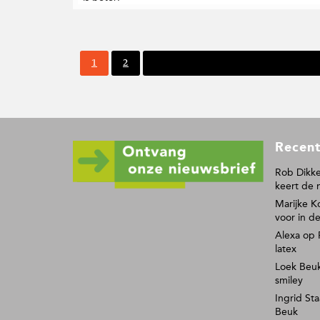
P
P
1
2
Volgende pagina
a
a
g
g
i
i
n
n
a
a
F
Recent
o
o
Rob Dikke
keert de 
t
Marijke K
e
voor in de
r
Alexa
op
latex
Loek Beu
smiley
Ingrid Sta
Beuk