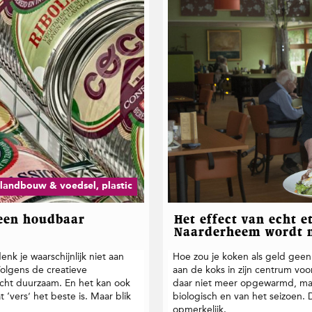
landbouw & voedsel, plastic
 een houdbaar
Het effect van echt 
Naarderheem wordt 
nk je waarschijnlijk niet aan
Hoe zou je koken als geld geen
Volgens de creatieve
aan de koks in zijn centrum vo
cht duurzaam. En het kan ook
daar niet meer opgewarmd, maa
 ‘vers’ het beste is. Maar blik
biologisch en van het seizoen. 
opmerkelijk.