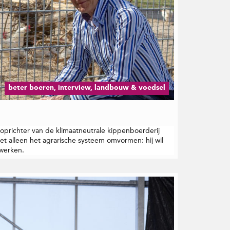
beter boeren, interview, landbouw & voedsel
oprichter van de klimaatneutrale kippenboerderij
 niet alleen het agrarische systeem omvormen: hij wil
 werken.