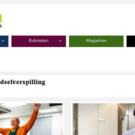
Rubrieken
Magazines
dselverspilling