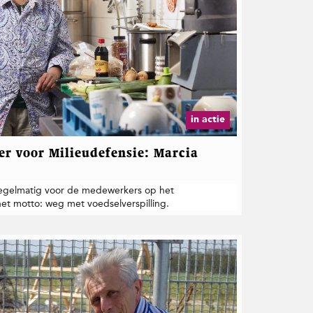
in actie
iger voor Milieudefensie: Marcia
regelmatig voor de m­­edewerkers op het
het motto: weg met voedselverspilling.