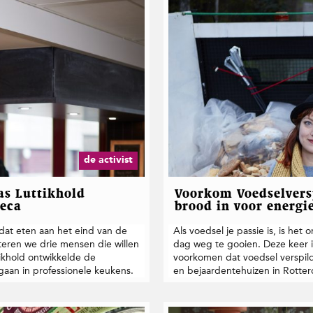
de activist
as Luttikhold
Voorkom Voedselversp
reca
brood in voor energi
 dat eten aan het eind van de
Als voedsel je passie is, is he
teren we drie mensen die willen
dag weg te gooien. Deze keer i
ikhold ontwikkelde de
voorkomen dat voedsel verspild
aan in professionele keukens.
en bejaardentehuizen in Rotter