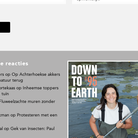
e reacties
L
e
rs
op
Op Achterhoekse akkers
e
natuur terug
s
ortekaas
op
Inheemse toppers
o
 tuin
n
Fluweelzachte muren zonder
s
p
kman
op
Protesteren met een
a
p
al
op
Gek van insecten: Paul
i
e