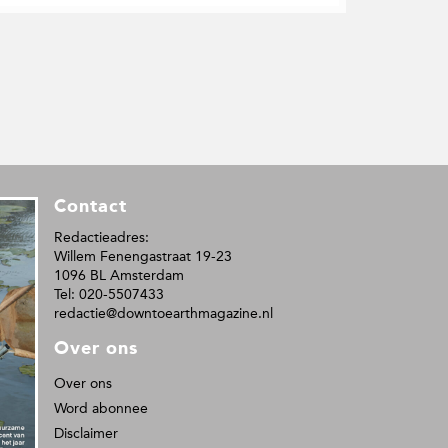
Contact
Redactieadres:
Willem Fenengastraat 19-23
1096 BL Amsterdam
Tel: 020-5507433
redactie@downtoearthmagazine.nl
Over ons
Over ons
Word abonnee
Disclaimer