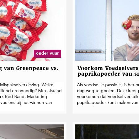
onder vuur
g van Greenpeace vs.
Voorkom Voedselversp
paprikapoeder van sn
 Mispakselverkiezing. Welke
Als voedsel je passie is, is he
illend en onnodig? Met afstand
dag weg te gooien. Deze keer p
erk Red Band. Marketing
voorkomen dat voedsel verspild
oelens bij het winnen van
paprikapoeder kunt maken van d