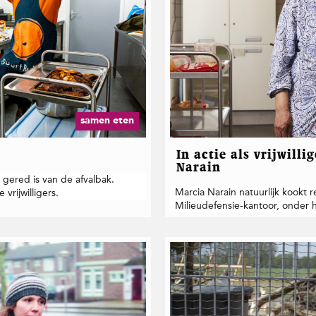
samen eten
In actie als vrijwill
Narain
 gered is van de afvalbak.
Marcia Narain natuurlijk kookt 
vrijwilligers.
Milieudefensie-kantoor, onder 