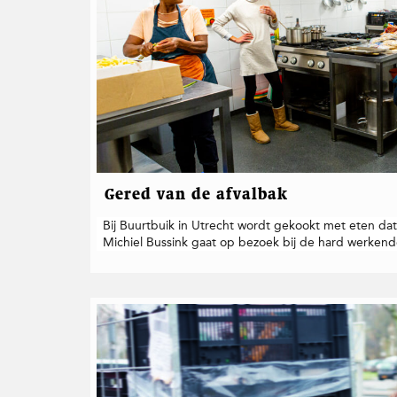
t
i
e
Gered van de afvalbak
Bij Buurtbuik in Utrecht wordt gekookt met eten dat
Michiel Bussink gaat op bezoek bij de hard werkende 