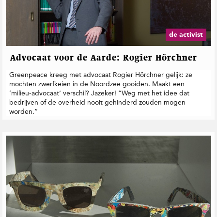
t
i
e
de activist
Advocaat voor de Aarde: Rogier Hörchner
Greenpeace kreeg met advocaat Rogier Hörchner gelijk: ze
mochten zwerfkeien in de Noordzee gooiden. Maakt een
‘milieu-advocaat’ verschil? Jazeker! “Weg met het idee dat
bedrijven of de overheid nooit gehinderd zouden mogen
worden.”