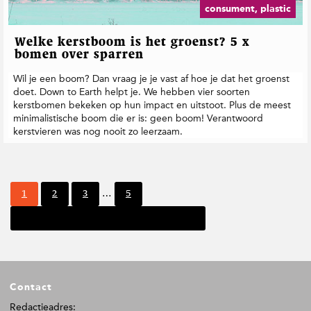
consument, plastic
Welke kerstboom is het groenst? 5 x
bomen over sparren
Wil je een boom? Dan vraag je je vast af hoe je dat het groenst
doet. Down to Earth helpt je. We hebben vier soorten
kerstbomen bekeken op hun impact en uitstoot. Plus de meest
minimalistische boom die er is: geen boom! Verantwoord
kerstvieren was nog nooit zo leerzaam.
I
P
P
P
P
1
2
3
…
5
n
a
a
a
a
t
Volgende pagina
g
g
g
g
e
i
i
i
i
r
n
n
n
n
i
a
a
a
a
m
F
p
Contact
o
a
o
Redactieadres:
g