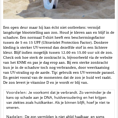
Een open deur maar hij kan écht niet ontbreken: vermijd
langdurige blootstelling aan zon. Houd je kleren aan en blijf in de
schaduw. Een normaal T-shirt heeft een beschermingsfactor
tussen de 5 en 15 UPF (Ultraviolet Protection Factor). Donkere
kleding is sterker UV-werend dan dezelfde stof in een lichtere
kleur. Blijf indien mogelijk tussen 12.00 en 15.00 uur uit de zon.
Check ook hoe sterk de zonkracht is, bijvoorbeeld via de website
van het KNMI en pas je dag erop aan. Bij een sterke zonkracht
kun je in de schaduw toch nog verbranden, door weerkaatsing
van UV-straling op de aarde. Tip: gebruik een UV-werende parasol.
En geniet vooral van de momenten dat de zon je huid wel raakt.
De zon levert je vitamine D en je wordt er blij van.
Voordelen:
Je voorkomt dat je verbrandt. Zo verminder je de
kans op schade aan je DNA, huidveroudering en het krijgen
van ziektes zoals huidkanker. Als je binnen blijft, hoef je niet te
smeren.
Nadelen:
De zon vermijden is niet altijd haalbaar, en soms