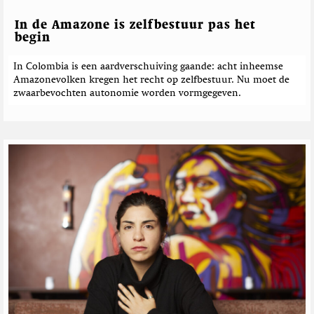
n
i
e
c
In de Amazone is zelfbestuur pas het
h
begin
t
e
In Colombia is een aardverschuiving gaande: acht inheemse
Amazonevolken kregen het recht op zelfbestuur. Nu moet de
n
zwaarbevochten autonomie worden vormgegeven.