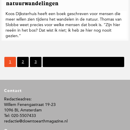
natuurwandelingen
Koos Dijksterhuis heeft een boek geschreven voor mensen die
meer willen zien tijdens het wandelen in de natuur. Thomas van
Slobbe weet precies voor welke mensen dat boek is. “Zijn hier
reeën in het bos? Dat wist ik niet; ik heb ze hier nog nooit
gezien.”
P
P
P
1
2
3
Volgende pagina
a
a
a
g
g
g
i
i
i
n
n
n
F
a
a
a
Contact
o
o
Redactieadres:
Willem Fenengastraat 19-23
t
1096 BL Amsterdam
e
Tel: 020-5507433
r
redactie@downtoearthmagazine.nl