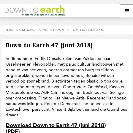
S
D
S
Z
Z
M
p
o
p
o
o
e
r
o
r
e
e
k
i
r
i
k
o
n
n
n
HOME
>
MAGAZINES
>
2018
> DOWN TO EARTH 47 (JUNI 2018)
o
n
p
g
a
g
p
d
n
a
n
e
d
u
Down to Earth 47 (juni 2018)
s
a
r
a
e
i
a
d
a
z
t
r
e
r
In dit nummer: Eerlijk Omschakelen, van Zuiderzee naar
e
e
d
h
d
IJsselmeer en Flevopolder, met paludicultuur landbouwen met
w
e
o
e
behoud van het veen, boeren ontmoeten burgers tijdens
e
h
o
v
erfgesprekken, wonen in een levend huis, Bonaire wil een
b
o
f
o
verbod op zonnebrand, 3 activisten tegen plastic, 6 tips om je
s
o
d
e
te beschermen tegen de zon. Onder Vuur: OneWorld, Kassa en
i
f
i
t
Milieudefensie v.s. ABP. Criminoloog Tim Boekhout van Solinge
t
d
n
t
over ontbossing. Filmtip: Het nieuwe Artis. Recensie: Handboek
e
n
h
e
natuurwandelingen. Recept: Democratische bonensalade.
a
o
k
Lowtech over perslucht. Vincent Bijlo belt iemand die Gumshoes
v
u
s
draagt.
i
d
t
g
Download Down to Earth 47 (juni 2018)
a
(PDF)