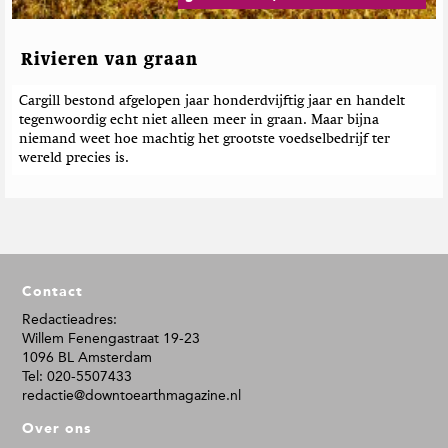
Rivieren van graan
Cargill bestond afgelopen jaar honderdvijftig jaar en handelt
tegenwoordig echt niet alleen meer in graan. Maar bijna
niemand weet hoe machtig het grootste voedselbedrijf ter
wereld precies is.
F
Contact
o
o
Redactieadres:
Willem Fenengastraat 19-23
t
1096 BL Amsterdam
e
Tel: 020-5507433
r
redactie@downtoearthmagazine.nl
Over ons