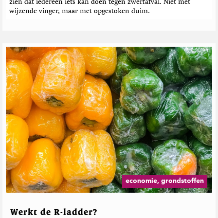
e
zien dat iedereen iets kan doen tegen zwerfafval. Niet met
n
wijzende vinger, maar met opgestoken duim.
economie, grondstoffen
Werkt de R-ladder?