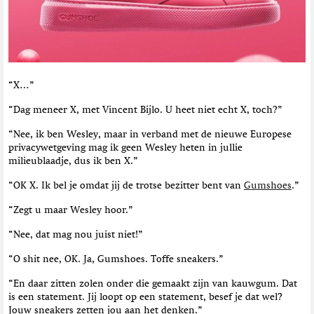
t
i
e
“X…”
“Dag meneer X, met Vincent Bijlo. U heet niet echt X, toch?”
“Nee, ik ben Wesley, maar in verband met de nieuwe Europese
privacywetgeving mag ik geen Wesley heten in jullie
milieublaadje, dus ik ben X.”
“OK X. Ik bel je omdat jij de trotse bezitter bent van
Gumshoes
.”
“Zegt u maar Wesley hoor.”
“Nee, dat mag nou juist niet!”
“O shit nee, OK. Ja, Gumshoes. Toffe sneakers.”
“En daar zitten zolen onder die gemaakt zijn van kauwgum. Dat
is een statement. Jij loopt op een statement, besef je dat wel?
Jouw sneakers zetten jou aan het denken.”