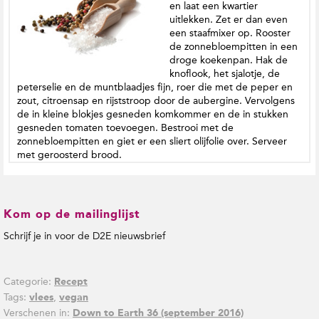
en laat een kwartier
uitlekken. Zet er dan even
een staafmixer op. Rooster
de zonnebloempitten in een
droge koekenpan. Hak de
knoflook, het sjalotje, de
peterselie en de muntblaadjes fijn, roer die met de peper en
zout, citroensap en rijststroop door de aubergine. Vervolgens
de in kleine blokjes gesneden komkommer en de in stukken
gesneden tomaten toevoegen. Bestrooi met de
zonnebloempitten en giet er een sliert olijfolie over. Serveer
met geroosterd brood.
Kom op de mailinglijst
Schrijf je in voor de D2E nieuwsbrief
Categorie:
Recept
Tags:
,
vlees
vegan
Verschenen in:
Down to Earth 36 (september 2016)