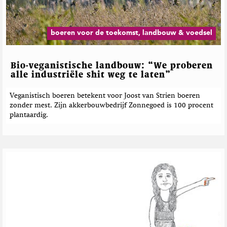
d
e
b
e
boeren voor de toekomst, landbouw & voedsel
r
i
c
Bio-veganistische landbouw: “We proberen
h
alle industriële shit weg te laten”
t
e
Veganistisch boeren betekent voor Joost van Strien boeren
zonder mest. Zijn akkerbouwbedrijf Zonnegoed is 100 procent
n
plantaardig.