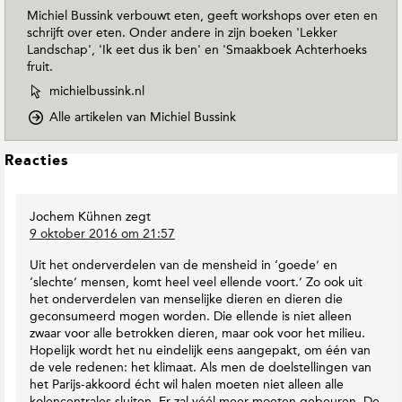
Michiel Bussink verbouwt eten, geeft workshops over eten en
schrijft over eten. Onder andere in zijn boeken 'Lekker
Landschap', 'Ik eet dus ik ben' en 'Smaakboek Achterhoeks
fruit.
W
michielbussink.nl
e
o
Alle artikelen van Michiel Bussink
b
p
s
D
i
L
Reacties
o
t
e
w
e
e
n
v
Jochem Kühnen
zegt
s
T
a
9 oktober 2016 om 21:57
o
I
n
E
n
M
Uit het onderverdelen van de mensheid in ‘goede’ en
a
t
i
‘slechte’ mensen, komt heel veel ellende voort.’ Zo ook uit
r
e
c
het onderverdelen van menselijke dieren en dieren die
t
r
h
geconsumeerd mogen worden. Die ellende is niet alleen
h
i
a
zwaar voor alle betrokken dieren, maar ook voor het milieu.
M
e
c
Hopelijk wordt het nu eindelijk eens aangepakt, om één van
a
l
de vele redenen: het klimaat. Als men de doelstellingen van
t
g
B
het Parijs-akkoord écht wil halen moeten niet alleen alle
i
a
u
kolencentrales sluiten. Er zal véél meer moeten gebeuren. De