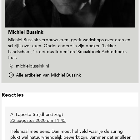
Michiel Bussink
Michiel Bussink verbouwt eten, geeft workshops over eten en
schrijft over eten. Onder andere in zijn boeken 'Lekker
Landschap', 'Ik eet dus ik ben' en 'Smaakboek Achterhoeks
fruit.
W
michielbussink.nl
e
o
Alle artikelen van Michiel Bussink
b
p
s
D
i
o
L
t
Reacties
w
e
e
n
v
e
T
a
A. Laporte-Strijdhorst
zegt
s
o
n
22 augustus 2020 om 11:45
I
E
M
n
a
i
Helemaal mee eens. Dan moet hel veld waar je de zuring
r
t
c
plukt wel natuurvriendelijk bewerkt zijn. Jammer dat er alleen