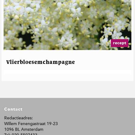
recept
Vlierbloesemchampagne
F
Contact
o
o
Redactieadres:
Willem Fenengastraat 19-23
t
1096 BL Amsterdam
e