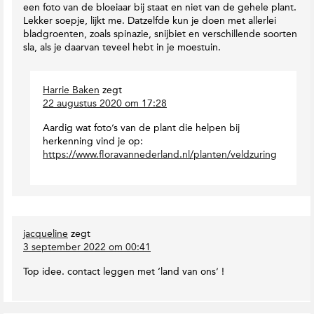
t
e
h
een foto van de bloeiaar bij staat en niet van de gehele plant.
h
r
i
Lekker soepje, lijkt me. Datzelfde kun je doen met allerlei
M
a
e
bladgroenten, zoals spinazie, snijbiet en verschillende soorten
a
l
c
sla, als je daarvan teveel hebt in je moestuin.
g
B
t
a
u
i
z
s
Harrie Baken
zegt
e
i
s
22 augustus 2020 om 17:28
s
n
i
e
n
Aardig wat foto’s van de plant die helpen bij
k
herkenning vind je op:
https://www.floravannederland.nl/planten/veldzuring
jacqueline
zegt
3 september 2022 om 00:41
Top idee. contact leggen met ‘land van ons’ !