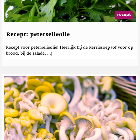
e
b
e
recept
r
i
c
Recept: peterselieolie
h
t
Recept voor peterselieolie! Heerlijk bij de kerriesoep (of voor op
e
brood, bij de salade, ...)
n