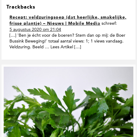
Trackbacks
Recept: veldzuringsoep (dat heerlijke, smakelijke,
schreef:
frisse plantje) – Nieuws | Mobile Media
5 augustus 2020 om 21:04
[…] 'Ben je écht voor de boeren? Stem dan op mij: de Boer
Bussink Beweging!' totaal aantal views: 1; 1 views vandaag.
Veldzuring. Beeld … Lees Artikel […]
G
e
r
e
l
a
t
e
e
r
d