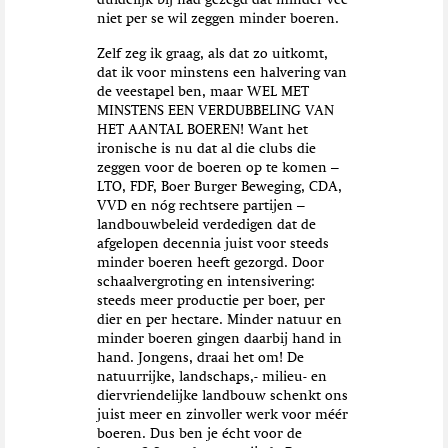
duidelijk bij had gezegd dat minder vee
niet per se wil zeggen minder boeren.
Zelf zeg ik graag, als dat zo uitkomt,
dat ik voor minstens een halvering van
de veestapel ben, maar WEL MET
MINSTENS EEN VERDUBBELING VAN
HET AANTAL BOEREN! Want het
ironische is nu dat al die clubs die
zeggen voor de boeren op te komen –
LTO, FDF, Boer Burger Beweging, CDA,
VVD en nóg rechtsere partijen –
landbouwbeleid verdedigen dat de
afgelopen decennia juist voor steeds
minder boeren heeft gezorgd. Door
schaalvergroting en intensivering:
steeds meer productie per boer, per
dier en per hectare. Minder natuur en
minder boeren gingen daarbij hand in
hand. Jongens, draai het om! De
natuurrijke, landschaps,- milieu- en
diervriendelijke landbouw schenkt ons
juist meer en zinvoller werk voor méér
boeren. Dus ben je écht voor de