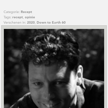
Categorie:
Recept
Tags:
,
recept
opinie
Verschenen in:
,
2020
Down to Earth 60