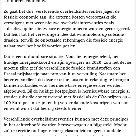
stimuleren roofbouw.
Zo gaat het dus: verstorende overheidsinterventies jagen de
fossiele economie aan, die externe kosten veroorzaakt die
vervolgens met weer nieuwe overheidsinterventies zoals
subsidies op hernieuwbare energie moeten worden gecorrigeerd.
Dat leidt tot het verwrongen idee dat windmolens op subsidie
draaien, terwijl de onbetaalde rekeningen die fossiele energie
nalaat over het hoofd worden gezien.
Dat is een onhoudbare situatie. Voor het energiebeleid, het
huidige Energieakkoord en zijn opvolgers na 2020, zou het devies
moeten zijn: geef de verschillende fossiele brandstoffen een
fiscaal prijskaartje naar rato van hun vervuiling. Naarmate het
beter en sneller lukt deze externe kosten in rekening te brengen
kunnen subsidies voor hernieuwbare energie eerder worden
afgebouwd. Bij de huidige kostprijzen is hernieuwbare energie al
zonder subsidie concurrerend met fossiel als de CO2-prijzen 80 –
100 Euro per ton zijn, en bij verder dalende kostprijzen van zon
en wind wordt dat bedrag steeds kleiner.
Verschillende overheidsinterventies kunnen met deze principes
in het achterhoofd worden heroverwogen en bijgesteld. Mocht
zo’n exercitie tot hogere energielasten leiden, geen nood: de