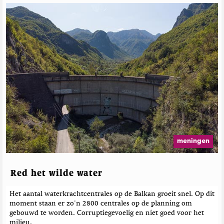
G
e
r
e
l
a
t
e
e
r
d
e
b
e
meningen
r
i
c
Red het wilde water
h
t
Het aantal waterkrachtcentrales op de Balkan groeit snel. Op dit
e
moment staan er zo'n 2800 centrales op de planning om
n
gebouwd te worden. Corruptiegevoelig en niet goed voor het
milieu.