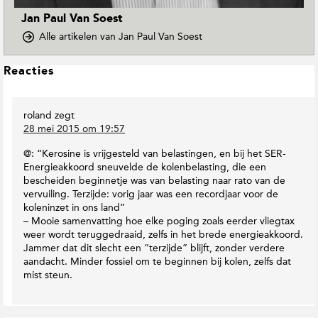
Jan Paul Van Soest
o
Alle artikelen van Jan Paul Van Soest
p
D
L
Reacties
o
e
w
e
n
roland
zegt
s
T
28 mei 2015 om 19:57
o
I
E
n
@: “Kerosine is vrijgesteld van belastingen, en bij het SER-
a
t
Energieakkoord sneuvelde de kolenbelasting, die een
r
e
bescheiden beginnetje was van belasting naar rato van de
t
r
vervuiling. Terzijde: vorig jaar was een recordjaar voor de
h
a
koleninzet in ons land”
M
c
– Mooie samenvatting hoe elke poging zoals eerder vliegtax
a
weer wordt teruggedraaid, zelfs in het brede energieakkoord.
t
g
Jammer dat dit slecht een “terzijde” blijft, zonder verdere
i
a
aandacht. Minder fossiel om te beginnen bij kolen, zelfs dat
e
z
mist steun.
i
s
n
e