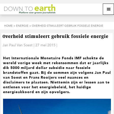
S
D
S
Z
Z
M
p
o
p
o
o
e
r
o
r
e
e
k
i
r
i
k
o
n
n
n
HOME
>
ENERGIE
> OVERHEID STIMULEERT GEBRUIK FOSSIELE ENERGIE
o
n
p
g
a
g
p
d
n
a
n
e
d
u
Overheid stimuleert gebruik fossiele energie
s
a
r
a
e
i
a
d
a
Jan Paul Van Soest
|
27 mei 2015
|
z
t
r
e
r
e
e
d
h
d
w
Het Internationale Monetaire Fonds IMF schokte de
e
o
e
e
wereld vorige week met rekensommen dat er jaarlijks
h
o
v
b
dik 5000 miljard dollar subsidie naar fossiele
o
f
o
s
brandstoffen gaat. Bij de sommen zijn volgens Jan Paul
o
d
e
i
van Soest en Frans Rooijers veel nuances en
f
i
t
t
disclaimers te plaatsen. Niettemin zijn er lessen aan te
d
n
t
e
ontlenen voor het energiebeleid, het huidige
n
h
e
energieakkoord en zijn opvolgers.
a
o
k
v
u
s
i
d
t
g
a