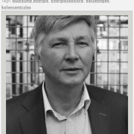
Tags:
,
,
,
duurzame energie
Energieakkoord
belastingen
kolencentrales