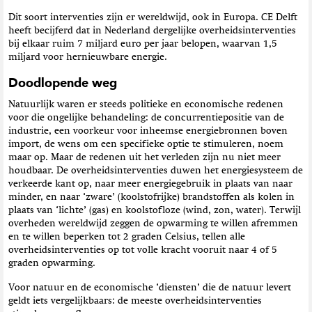
Dit soort interventies zijn er wereldwijd, ook in Europa. CE Delft
heeft becijferd dat in Nederland dergelijke overheidsinterventies
bij elkaar ruim 7 miljard euro per jaar belopen, waarvan 1,5
miljard voor hernieuwbare energie.
Doodlopende weg
Natuurlijk waren er steeds politieke en economische redenen
voor die ongelijke behandeling: de concurrentiepositie van de
industrie, een voorkeur voor inheemse energiebronnen boven
import, de wens om een specifieke optie te stimuleren, noem
maar op. Maar de redenen uit het verleden zijn nu niet meer
houdbaar. De overheidsinterventies duwen het energiesysteem de
verkeerde kant op, naar meer energiegebruik in plaats van naar
minder, en naar ‘zware’ (koolstofrijke) brandstoffen als kolen in
plaats van ‘lichte’ (gas) en koolstofloze (wind, zon, water). Terwijl
overheden wereldwijd zeggen de opwarming te willen afremmen
en te willen beperken tot 2 graden Celsius, tellen alle
overheidsinterventies op tot volle kracht vooruit naar 4 of 5
graden opwarming.
Voor natuur en de economische ‘diensten’ die de natuur levert
geldt iets vergelijkbaars: de meeste overheidsinterventies