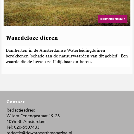
commentaar
Waardeloze dieren
Damherten in de Amsterdamse Waterleidingduinen
berokkenen 'schade aan de natuurwaarden van dit gebied'. Een
waarde die de herten zelf blijkbaar ontberen.
F
Contact
o
o
Redactieadres:
Willem Fenengastraat 19-23
t
1096 BL Amsterdam
e
Tel: 020-5507433
r
redactie@downtoearthmagazine.nl