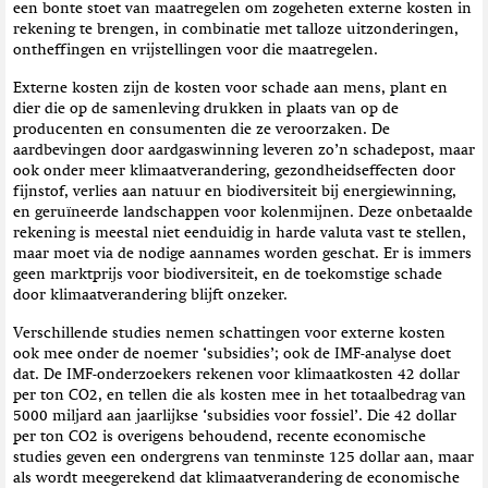
een bonte stoet van maatregelen om zogeheten externe kosten in
rekening te brengen, in combinatie met talloze uitzonderingen,
ontheffingen en vrijstellingen voor die maatregelen.
Externe kosten zijn de kosten voor schade aan mens, plant en
dier die op de samenleving drukken in plaats van op de
producenten en consumenten die ze veroorzaken. De
aardbevingen door aardgaswinning leveren zo’n schadepost, maar
ook onder meer klimaatverandering, gezondheidseffecten door
fijnstof, verlies aan natuur en biodiversiteit bij energiewinning,
en geruïneerde landschappen voor kolenmijnen. Deze onbetaalde
rekening is meestal niet eenduidig in harde valuta vast te stellen,
maar moet via de nodige aannames worden geschat. Er is immers
geen marktprijs voor biodiversiteit, en de toekomstige schade
door klimaatverandering blijft onzeker.
Verschillende studies nemen schattingen voor externe kosten
ook mee onder de noemer ‘subsidies’; ook de IMF-analyse doet
dat. De IMF-onderzoekers rekenen voor klimaatkosten 42 dollar
per ton CO2, en tellen die als kosten mee in het totaalbedrag van
5000 miljard aan jaarlijkse ‘subsidies voor fossiel’. Die 42 dollar
per ton CO2 is overigens behoudend, recente economische
studies geven een ondergrens van tenminste 125 dollar aan, maar
als wordt meegerekend dat klimaatverandering de economische