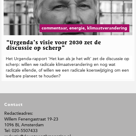
commentaar, energie, klimaatverandering
“Urgenda’s visie voor 2030 zet de
discussie op scherp”
Het Urgenda-rapport 'Het kan als je het wilt' zet de discussie op
scherp: willen we radicale klimaatverandering en nog wat
radicale ellende, of willen we een radicale koerswijziging om een
leefbare planeet te houden?
F
Contact
o
o
Redactieadres:
Willem Fenengastraat 19-23
t
1096 BL Amsterdam
e
Tel: 020-5507433
r