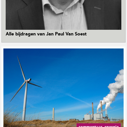
t
i
e
Alle bijdragen van Jan Paul Van Soest
commentaar, energie