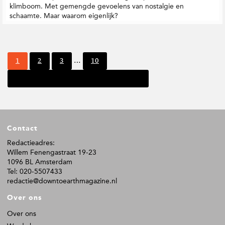
klimboom. Met gemengde gevoelens van nostalgie en
schaamte. Maar waarom eigenlijk?
I
P
P
P
P
1
2
3
…
10
n
a
a
a
a
t
Volgende pagina
g
g
g
g
e
i
i
i
i
r
n
n
n
n
i
a
a
a
a
m
F
p
Contact
o
a
o
Redactieadres:
g
Willem Fenengastraat 19-23
t
i
1096 BL Amsterdam
n
e
Tel: 020-5507433
a
r
redactie@downtoearthmagazine.nl
'
s
Over ons
z
i
Over ons
j