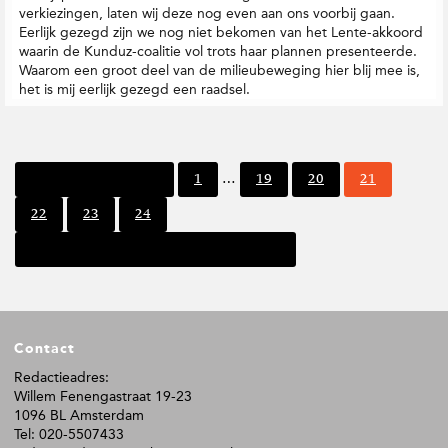
verkiezingen, laten wij deze nog even aan ons voorbij gaan.
Eerlijk gezegd zijn we nog niet bekomen van het Lente-akkoord
waarin de Kunduz-coalitie vol trots haar plannen presenteerde.
Waarom een groot deel van de milieubeweging hier blij mee is,
het is mij eerlijk gezegd een raadsel.
I
P
P
P
P
Vorige pagina
1
…
19
20
21
n
a
a
a
a
t
P
P
P
22
23
24
g
g
g
g
e
a
a
a
i
i
i
i
r
Volgende pagina
g
g
g
n
n
n
n
i
i
i
i
a
a
a
a
m
n
n
n
p
a
a
a
a
F
g
Contact
o
i
o
Redactieadres:
n
Willem Fenengastraat 19-23
t
a
1096 BL Amsterdam
e
'
Tel: 020-5507433
s
r