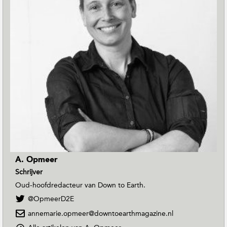
A. Opmeer
Schrijver
Oud-hoofdredacteur van Down to Earth.
V
@OpmeerD2E
o
annemarie.opmeer@downtoearthmagazine.nl
l