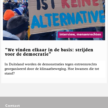
interview, mensenrechten
“We vinden elkaar in de basis: strijden
voor de democratie”
In Duitsland worden de demonstraties tegen extreemrechts
georganiseerd door de klimaatbeweging. Hoe kwamen die tot
stand?
F
Contact
o