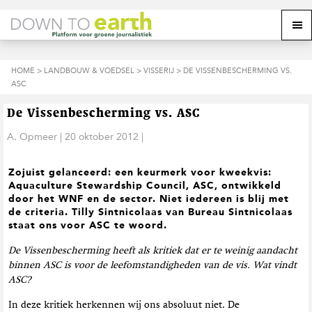
S
D
S
Z
Z
M
p
o
p
o
o
e
r
o
r
e
e
k
i
r
i
k
o
n
n
n
HOME
>
LANDBOUW & VOEDSEL
>
VISSERIJ
> DE VISSENBESCHERMING VS.
o
n
p
g
a
g
ASC
p
d
n
a
n
e
d
u
s
a
r
a
e
De Vissenbescherming vs. ASC
i
a
d
a
z
t
r
e
r
A. Opmeer
|
20 oktober 2012
|
e
e
d
h
d
w
e
o
e
e
Zojuist gelanceerd: een keurmerk voor kweekvis:
h
o
v
b
Aquaculture Stewardship Council, ASC, ontwikkeld
o
f
o
s
door het WNF en de sector. Niet iedereen is blij met
o
d
e
i
de criteria. Tilly Sintnicolaas van Bureau Sintnicolaas
f
i
t
t
staat ons voor ASC te woord.
d
n
t
e
n
h
e
De Vissenbescherming heeft als kritiek dat er te weinig aandacht
a
o
k
binnen ASC is voor de leefomstandigheden van de vis. Wat vindt
v
u
s
ASC?
i
d
t
g
In deze kritiek herkennen wij ons absoluut niet. De
a