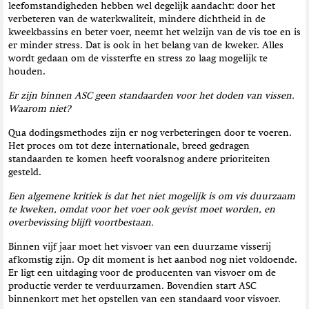
leefomstandigheden hebben wel degelijk aandacht: door het
t
verbeteren van de waterkwaliteit, mindere dichtheid in de
i
kweekbassins en beter voer, neemt het welzijn van de vis toe en is
e
er minder stress. Dat is ook in het belang van de kweker. Alles
wordt gedaan om de vissterfte en stress zo laag mogelijk te
houden.
Er zijn binnen ASC geen standaarden voor het doden van vissen.
Waarom niet?
Qua dodingsmethodes zijn er nog verbeteringen door te voeren.
Het proces om tot deze internationale, breed gedragen
standaarden te komen heeft vooralsnog andere prioriteiten
gesteld.
Een algemene kritiek is dat het niet mogelijk is om vis duurzaam
te kweken, omdat voor het voer ook gevist moet worden, en
overbevissing blijft voortbestaan.
Binnen vijf jaar moet het visvoer van een duurzame visserij
afkomstig zijn. Op dit moment is het aanbod nog niet voldoende.
Er ligt een uitdaging voor de producenten van visvoer om de
productie verder te verduurzamen. Bovendien start ASC
binnenkort met het opstellen van een standaard voor visvoer.