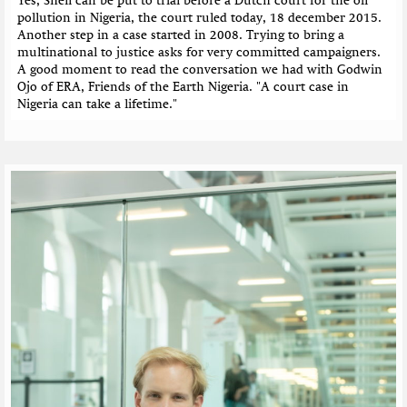
e
Yes, Shell can be put to trial before a Dutch court for the oil
pollution in Nigeria, the court ruled today, 18 december 2015.
n
Another step in a case started in 2008. Trying to bring a
multinational to justice asks for very committed campaigners.
A good moment to read the conversation we had with Godwin
Ojo of ERA, Friends of the Earth Nigeria. "A court case in
Nigeria can take a lifetime."