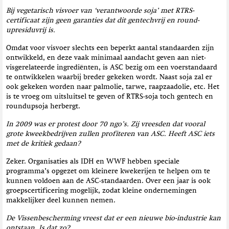
Bij vegetarisch visvoer van ‘verantwoorde soja’ met RTRS-
certificaat zijn geen garanties dat dit gentechvrij en round-
upresiduvrij is.
Omdat voor visvoer slechts een beperkt aantal standaarden zijn
ontwikkeld, en deze vaak minimaal aandacht geven aan niet-
visgerelateerde ingrediënten, is ASC bezig om een voerstandaard
te ontwikkelen waarbij breder gekeken wordt. Naast soja zal er
ook gekeken worden naar palmolie, tarwe, raapzaadolie, etc. Het
is te vroeg om uitsluitsel te geven of RTRS-soja toch gentech en
roundupsoja herbergt.
In 2009 was er protest door 70 ngo’s. Zij vreesden dat vooral
grote kweekbedrijven zullen profiteren van ASC. Heeft ASC iets
met de kritiek gedaan?
Zeker. Organisaties als IDH en WWF hebben speciale
programma’s opgezet om kleinere kwekerijen te helpen om te
kunnen voldoen aan de ASC-standaarden. Over een jaar is ook
groepscertificering mogelijk, zodat kleine ondernemingen
makkelijker deel kunnen nemen.
De Vissenbescherming vreest dat er een nieuwe bio-industrie kan
ontstaan. Is dat zo?