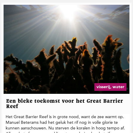
t
i
e
visserij, water
Een bleke toekomst voor het Great Barrier
Reef
Het Great Barrier Reef is in grote nood, want de zee warmt op.
Manuel Beterams had het geluk het rif nog in volle glorie te
kunnen aanschouwen. Nu sterven de koralen in hoog tempo af.