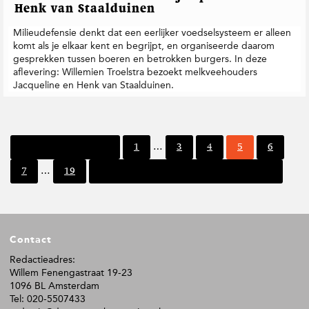
Henk van Staalduinen
Milieudefensie denkt dat een eerlijker voedselsysteem er alleen
komt als je elkaar kent en begrijpt, en organiseerde daarom
gesprekken tussen boeren en betrokken burgers. In deze
aflevering: Willemien Troelstra bezoekt melkveehouders
Jacqueline en Henk van Staalduinen.
I
P
P
P
P
P
Vorige pagina
1
…
3
4
5
6
n
a
a
a
a
a
I
t
P
P
7
…
19
Volgende pagina
g
g
g
g
g
n
e
a
a
i
i
i
i
i
t
r
g
g
n
n
n
n
n
e
i
i
i
a
a
a
a
a
r
m
n
n
F
i
p
a
a
Contact
o
m
a
p
o
Redactieadres:
g
a
Willem Fenengastraat 19-23
t
i
g
1096 BL Amsterdam
n
e
i
Tel: 020-5507433
a
r