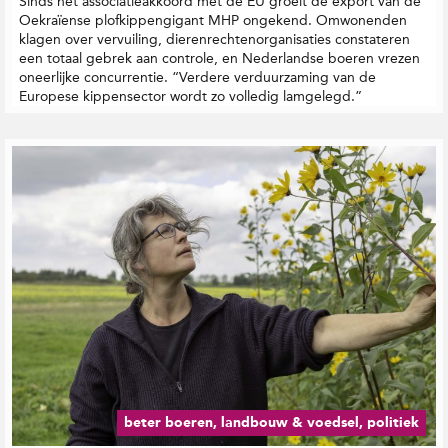
Sinds het associatieakkoord met de EU groeit de export van de
Oekraïense plofkippengigant MHP ongekend. Omwonenden
klagen over vervuiling, dierenrechtenorganisaties constateren
een totaal gebrek aan controle, en Nederlandse boeren vrezen
oneerlijke concurrentie. “Verdere verduurzaming van de
Europese kippensector wordt zo volledig lamgelegd.”
beter boeren, landbouw & voedsel, politiek