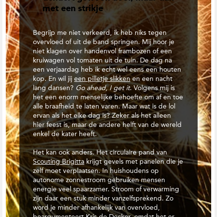
met een strikje
Begrijp me niet verkeerd, ik heb niks tegen
overvloed of uit de band springen. Mij hoor je
niet klagen over handenvol frambozen of een
kruiwagen vol tomaten uit de tuin. De dag na
een verjaardag heb ik echt wel eens een houten
kop. En wil jij
een pilletje slikken
en een nacht
lang dansen?
Go ahead,
I get it
. Volgens mij is
het een enorm menselijke behoefte om af en toe
alle braafheid te laten varen. Maar wat is de lol
ervan als het elke dag is? Zeker als het alleen
hier feest is, maar de andere helft van de wereld
enkel de kater heeft.
Het kan ook anders. Het circulaire pand van
Scouting Brigitta
krijgt gevels met panelen die je
zelf moet verplaatsen. In huishoudens op
autonome zonnestroom gebruiken mensen
energie veel spaarzamer. Stroom of verwarming
zijn daar een stuk minder vanzelfsprekend. Zo
word je minder afhankelijk van overvloed,
beargumenteert Kris de Decker
, omdat het er