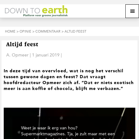
S
D
S
Z
Z
M
p
o
p
o
o
e
r
o
r
e
e
k
i
r
i
k
o
n
n
n
HOME
>
OPINIE
>
COMMENTAAR
> ALTIJD FEEST
o
n
p
g
a
g
p
d
n
a
n
e
d
u
Altijd feest
s
a
r
a
e
i
a
d
a
A. Opmeer
|
1 januari 2019
|
z
t
r
e
r
e
e
d
h
d
w
In deze tijd van overvloed, wat is nog het verschil
e
o
e
e
tussen gewone dagen en feest? Dat vraagt
h
o
v
b
hoofdredacteur Opmeer zich af. “Dat er niets exotisch
o
f
o
s
meer is aan koffie of chocola, blijft me verbazen.”
o
d
e
i
f
i
t
t
d
n
t
e
n
h
e
a
o
k
v
u
s
i
d
t
Weet je waar ik erg van hou?
g
Supermarktmagazines. Tja, je zult maar met een
a