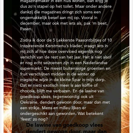
magazinemaker in één huis wonen, dan krijg je
t
dus zo’n stapel op het toilet. Maar onder andere
i
dankzij die magazines dringt zich soms een
e
ongemakkelijk besef aan mij op. Vooral in
december, maar ook met iets als, pak ’m beet,
Pasen.
Zodra ik door de 5 Lekkerste Paasontbijtjes of 10
Inspirerende Kerstmenu’s blader, vraagt iets in
mij zich af hoe deze overvloed eigenlijk nog
verschilt van de rest van het jaar. Het is niet alsof
er nog echt seizoenen zijn in een Nederlandse
supermarkt. De meest buitenissige groenten en
fruit verschijnen midden in de winter op
magische wijze in de kleine Spar in mijn dorp.
Dat er niets exotisch meer is aan koffie of
chocola, blijft me verbazen. En de lawine van
goedkoop vlees, tegenwoordig ook uit
Oekraïne, dendert gewoon door, maar dan met
een strikje. Mens en milieu lijken er
ondergeschikt aan geworden. Wat betekent
‘feest’ zo nog?
De lawine van goedkoop vlees
dendert gewoon door, maar dan