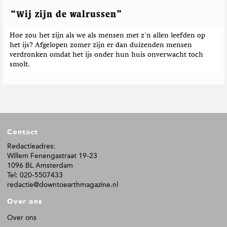
“Wij zijn de walrussen”
Hoe zou het zijn als we als mensen met z'n allen leefden op
het ijs? Afgelopen zomer zijn er dan duizenden mensen
verdronken omdat het ijs onder hun huis onverwacht toch
smolt.
F
Contact
o
o
Redactieadres:
Willem Fenengastraat 19-23
t
1096 BL Amsterdam
e
Tel: 020-5507433
r
redactie@downtoearthmagazine.nl
Over ons
Over ons