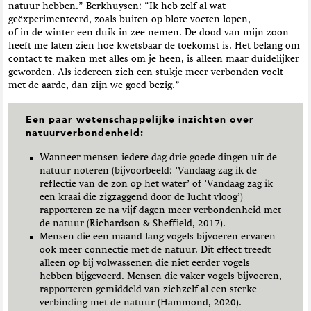
natuur hebben.” Berkhuysen: “Ik heb zelf al wat
geëxperimenteerd, zoals buiten op blote voeten lopen,
of in de winter een duik in zee nemen. De dood van mijn zoon
heeft me laten zien hoe kwetsbaar de toekomst is. Het belang om
contact te maken met alles om je heen, is alleen maar duidelijker
geworden. Als iedereen zich een stukje meer verbonden voelt
met de aarde, dan zijn we goed bezig.”
Een paar wetenschappelijke inzichten over
natuurverbondenheid:
Wanneer mensen iedere dag drie goede dingen uit de
natuur noteren (bijvoorbeeld: ‘Vandaag zag ik de
reflectie van de zon op het water’ of ‘Vandaag zag ik
een kraai die zigzaggend door de lucht vloog’)
rapporteren ze na vijf dagen meer verbondenheid met
de natuur (Richardson & Sheffield, 2017).
Mensen die een maand lang vogels bijvoeren ervaren
ook meer connectie met de natuur. Dit effect treedt
alleen op bij volwassenen die niet eerder vogels
hebben bijgevoerd. Mensen die vaker vogels bijvoeren,
rapporteren gemiddeld van zichzelf al een sterke
verbinding met de natuur (Hammond, 2020).