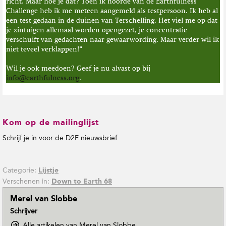
richt. Maar hoe je dat? Toen ik hoorde van de Earthfulness
Challenge heb ik me meteen aangemeld als testpersoon. Ik heb al
een test gedaan in de duinen van Terschelling. Het viel me op dat
je zintuigen allemaal worden opengezet, je concentratie
verschuift van gedachten naar gewaarwording. Maar verder wil ik
niet teveel verklappen!“
Wil je ook meedoen? Geef je nu alvast op bij
info@earthfulness.org
.
Kom op de mailinglijst
Schrijf je in voor de D2E nieuwsbrief
Categorie:
Lijstje
Verschenen in:
Down to Earth 68
Merel van Slobbe
Schrijver
o
Alle artikelen van Merel van Slobbe