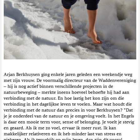
t
i
e
Arjan Berkhuysen ging enkele jaren geleden een weekendje weg
met zijn vrouw. De voormalig directeur van de Waddenvereniging
– hij is nog actief binnen verschillende projecten in de
natuurbeweging – merkte ineens hoeveel behoefte hij had aan
verbinding met de natuur. En hoe lastig het kon zijn om die
verbinding in het dagelijkse leven te voelen. Maar wat houdt die
verbinding met de natuur dan precies in voor Berkhuysen? “Dat
je je onderdeel van de natuur en je omgeving voelt. In het Engels
is daar een mooie term voor, sense of belonging. Je voelt je stevig
en geaard. Als ik me zo voel, ervaar ik meer rust. Ik kan
makkelijker relativeren en ik heb minder last van stress en
piekeren. Als ik terugkijk op mijn leven, dan zijn dit vooral