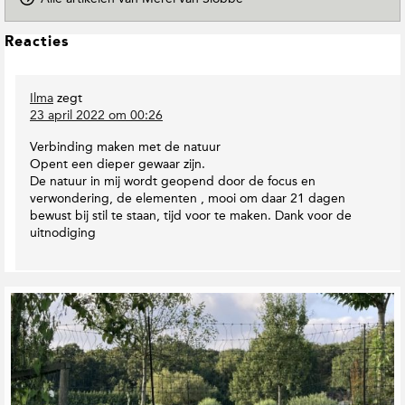
p
D
L
Reacties
o
e
w
e
n
Ilma
zegt
s
T
23 april 2022 om 00:26
o
I
E
n
Verbinding maken met de natuur
a
t
Opent een dieper gewaar zijn.
r
e
De natuur in mij wordt geopend door de focus en
t
r
verwondering, de elementen , mooi om daar 21 dagen
h
a
bewust bij stil te staan, tijd voor te maken. Dank voor de
M
c
uitnodiging
a
t
g
i
a
e
z
G
i
s
e
n
r
e
e
l
a