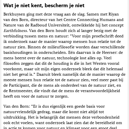
Wat je niet kent, bescherm je niet
Berkhuysen ging met deze vraag aan de slag. Samen met Riyan
van den Born, directeur van het Centre Connecting Humans and
Nature van de Radboud Universiteit, ontwikkelde hij het concept
Earthfulness
. Van den Born houdt zich al langer bezig met de
verbinding tussen mens en natuur: “Voor mijn proefschrift deed
ik onderzoek naar de manier waarop mensen hun relatie tot de
natuur zien. Binnen de milieufilosofie worden daar verschillende
basishoudingen in onderscheiden. Eén daarvan is de Heerser: de
mens heerst over de natuur, technologie lost alles op. Veel
filosofen zeggen dat dit de houding is die in het Westen vooral
voorkomt, maar uit mijn eigen onderzoek bleek dat dit helemaal
niet het geval is.” Daaruit bleek namelijk dat de manier waarop de
meeste mensen hun relatie tot de natuur zien, veel meer past bij
de Participant, die de mens als onderdeel van de natuur ziet, en
de Rentmeester, die vindt dat de mens de verantwoordelijkheid
heeft om voor de natuur te zorgen.
Van den Born: “Er is dus eigenlijk een goede basis voor
natuurvriendelijk gedrag, maar die komt niet altijd tot
uitdrukking. Het is belangrijk dat mensen deze verbondenheid
ook echt voelen, want onderzoek laat zien dat de bereidheid om
in actie te komen voor natuur en klimaat voor een groot deel