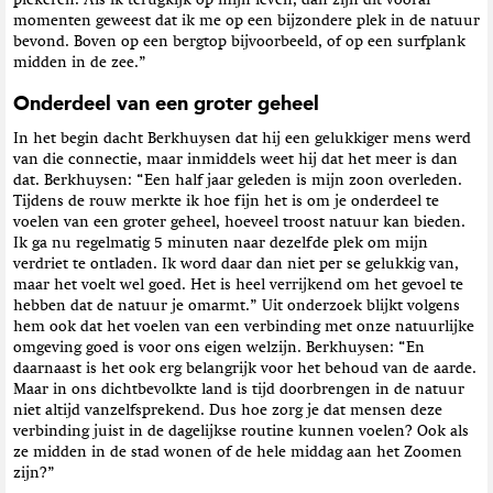
momenten geweest dat ik me op een bijzondere plek in de natuur
bevond. Boven op een bergtop bijvoorbeeld, of op een surfplank
midden in de zee.”
Onderdeel van een groter geheel
In het begin dacht Berkhuysen dat hij een gelukkiger mens werd
van die connectie, maar inmiddels weet hij dat het meer is dan
dat. Berkhuysen: “Een half jaar geleden is mijn zoon overleden.
Tijdens de rouw merkte ik hoe fijn het is om je onderdeel te
voelen van een groter geheel, hoeveel troost natuur kan bieden.
Ik ga nu regelmatig 5 minuten naar dezelfde plek om mijn
verdriet te ontladen. Ik word daar dan niet per se gelukkig van,
maar het voelt wel goed. Het is heel verrijkend om het gevoel te
hebben dat de natuur je omarmt.” Uit onderzoek blijkt volgens
hem ook dat het voelen van een verbinding met onze natuurlijke
omgeving goed is voor ons eigen welzijn. Berkhuysen: “En
daarnaast is het ook erg belangrijk voor het behoud van de aarde.
Maar in ons dichtbevolkte land is tijd doorbrengen in de natuur
niet altijd vanzelfsprekend. Dus hoe zorg je dat mensen deze
verbinding juist in de dagelijkse routine kunnen voelen? Ook als
ze midden in de stad wonen of de hele middag aan het Zoomen
zijn?”