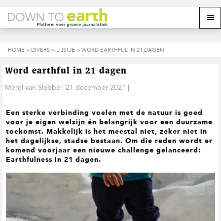
S
D
S
Z
Z
M
p
o
p
o
o
e
r
o
r
e
e
k
i
r
i
k
o
n
n
n
HOME
>
DIVERS
>
LIJSTJE
> WORD EARTHFUL IN 21 DAGEN
o
n
p
g
a
g
p
d
n
a
n
e
d
u
Word earthful in 21 dagen
s
a
r
a
e
i
a
d
a
Merel van Slobbe
|
21 december 2021
|
z
t
r
e
r
e
e
d
h
d
w
Een sterke verbinding voelen met de natuur is goed
e
o
e
e
voor je eigen welzijn én belangrijk voor een duurzame
h
o
v
b
toekomst. Makkelijk is het meestal niet, zeker niet in
o
f
o
s
het dagelijkse, stadse bestaan. Om die reden wordt er
o
d
e
i
komend voorjaar een nieuwe challenge gelanceerd:
f
i
t
t
Earthfulness in 21 dagen.
d
n
t
e
n
h
e
a
o
k
v
u
s
i
d
t
g
a