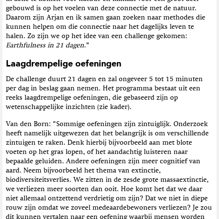
gebouwd is op het voelen van deze connectie met de natuur.
Daarom zijn Arjan en ik samen gaan zoeken naar methodes die
kunnen helpen om die connectie naar het dagelijks leven te
halen. Zo zijn we op het idee van een challenge gekomen:
Earthfulness in 21 dagen
.”
Laagdrempelige oefeningen
De challenge duurt 21 dagen en zal ongeveer 5 tot 15 minuten
per dag in beslag gaan nemen. Het programma bestaat uit een
reeks laagdrempelige oefeningen, die gebaseerd zijn op
wetenschappelijke inzichten (zie kader).
Van den Born: “Sommige oefeningen zijn zintuiglijk. Onderzoek
heeft namelijk uitgewezen dat het belangrijk is om verschillende
zintuigen te raken. Denk hierbij bijvoorbeeld aan met blote
voeten op het gras lopen, of het aandachtig luisteren naar
bepaalde geluiden. Andere oefeningen zijn meer cognitief van
aard. Neem bijvoorbeeld het thema van extinctie,
biodiversiteitsverlies. We zitten in de zesde grote massaextinctie,
we verliezen meer soorten dan ooit. Hoe komt het dat we daar
niet allemaal ontzettend verdrietig om zijn? Dat we niet in diepe
rouw zijn omdat we zoveel medeaardebewoners verliezen? Je zou
dit kunnen vertalen naar een oefening waarbij mensen worden