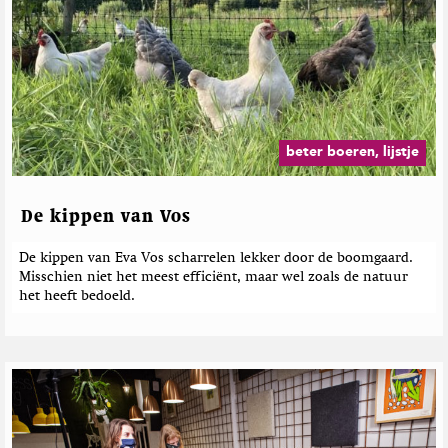
t
e
e
r
d
e
b
e
beter boeren, lijstje
r
i
c
De kippen van Vos
h
t
De kippen van Eva Vos scharrelen lekker door de boomgaard.
e
Misschien niet het meest efficiënt, maar wel zoals de natuur
n
het heeft bedoeld.