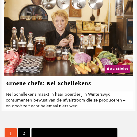
de activist
Groene chefs: Nel Schellekens
Nel Schellekens maakt in haar boerderij in Winterswijk
consumenten bewust van de afvalstroom die ze produceren –
en gooit zelf echt helemaal niets weg.
P
P
1
2
Volgende pagina