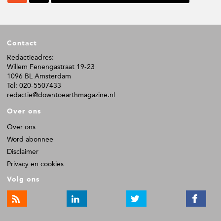
a
a
g
g
i
i
n
n
F
a
a
Contact
o
o
Redactieadres:
Willem Fenengastraat 19-23
t
1096 BL Amsterdam
e
Tel: 020-5507433
r
redactie@downtoearthmagazine.nl
Over ons
Over ons
Word abonnee
Disclaimer
Privacy en cookies
Volg ons