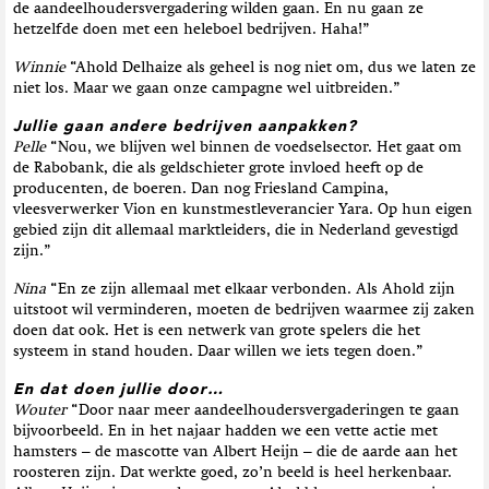
de aandeelhoudersvergadering wilden gaan. En nu gaan ze
hetzelfde doen met een heleboel bedrijven. Haha!”
Winnie
“Ahold Delhaize als geheel is nog niet om, dus we laten ze
niet los. Maar we gaan onze campagne wel uitbreiden.”
Jullie gaan andere bedrijven aanpakken?
Pelle
“Nou, we blijven wel binnen de voedselsector. Het gaat om
de Rabobank, die als geldschieter grote invloed heeft op de
producenten, de boeren. Dan nog Friesland Campina,
vleesverwerker Vion en kunstmestleverancier Yara. Op hun eigen
gebied zijn dit allemaal marktleiders, die in Nederland gevestigd
zijn.”
Nina
“En ze zijn allemaal met elkaar verbonden. Als Ahold zijn
uitstoot wil verminderen, moeten de bedrijven waarmee zij zaken
doen dat ook. Het is een netwerk van grote spelers die het
systeem in stand houden. Daar willen we iets tegen doen.”
En dat doen jullie door…
Wouter
“Door naar meer aandeelhoudersvergaderingen te gaan
bijvoorbeeld. En in het najaar hadden we een vette actie met
hamsters – de mascotte van Albert Heijn – die de aarde aan het
roosteren zijn. Dat werkte goed, zo’n beeld is heel herkenbaar.