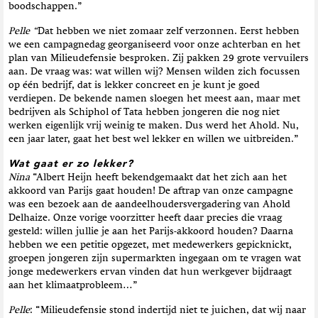
boodschappen.”
Pelle “
Dat hebben we niet zomaar zelf verzonnen. Eerst hebben
we een campagnedag georganiseerd voor onze achterban en het
plan van Milieudefensie besproken. Zij pakken 29 grote vervuilers
aan. De vraag was: wat willen wij? Mensen wilden zich focussen
op één bedrijf, dat is lekker concreet en je kunt je goed
verdiepen. De bekende namen sloegen het meest aan, maar met
bedrijven als Schiphol of Tata hebben jongeren die nog niet
werken eigenlijk vrij weinig te maken. Dus werd het Ahold. Nu,
een jaar later, gaat het best wel lekker en willen we uitbreiden.”
Wat gaat er zo lekker?
Nina
“Albert Heijn heeft bekendgemaakt dat het zich aan het
akkoord van Parijs gaat houden! De aftrap van onze campagne
was een bezoek aan de aandeelhoudersvergadering van Ahold
Delhaize. Onze vorige voorzitter heeft daar precies die vraag
gesteld: willen jullie je aan het Parijs-akkoord houden? Daarna
hebben we een petitie opgezet, met medewerkers gepicknickt,
groepen jongeren zijn supermarkten ingegaan om te vragen wat
jonge medewerkers ervan vinden dat hun werkgever bijdraagt
aan het klimaatprobleem…”
Pelle
: “Milieudefensie stond indertijd niet te juichen, dat wij naar