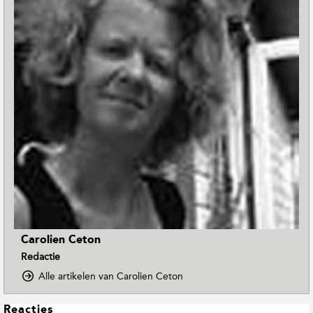
Carolien Ceton
Redactie
o
Alle artikelen van Carolien Ceton
p
D
L
Reacties