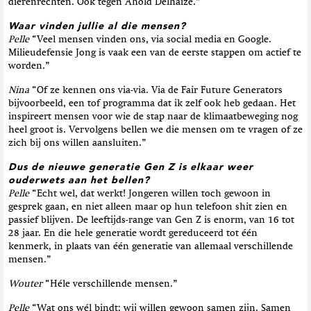
dierenrechten. Ook tegen Ahold Delhaize.”
Waar vinden jullie al die mensen?
Pelle
“Veel mensen vinden ons, via social media en Google.
Milieudefensie Jong is vaak een van de eerste stappen om actief te
worden.”
Nina
“Of ze kennen ons via-via. Via de Fair Future Generators
bijvoorbeeld, een tof programma dat ik zelf ook heb gedaan. Het
inspireert mensen voor wie de stap naar de klimaatbeweging nog
heel groot is. Vervolgens bellen we die mensen om te vragen of ze
zich bij ons willen aansluiten.”
Dus de nieuwe generatie Gen Z is elkaar weer
ouderwets aan het bellen?
Pelle
“Echt wel, dat werkt! Jongeren willen toch gewoon in
gesprek gaan, en niet alleen maar op hun telefoon shit zien en
passief blijven. De leeftijds-range van Gen Z is enorm, van 16 tot
28 jaar. En die hele generatie wordt gereduceerd tot één
kenmerk, in plaats van één generatie van allemaal verschillende
mensen.”
Wouter
“Héle verschillende mensen.”
Pelle
“Wat ons wél bindt: wij willen gewoon samen zijn. Samen