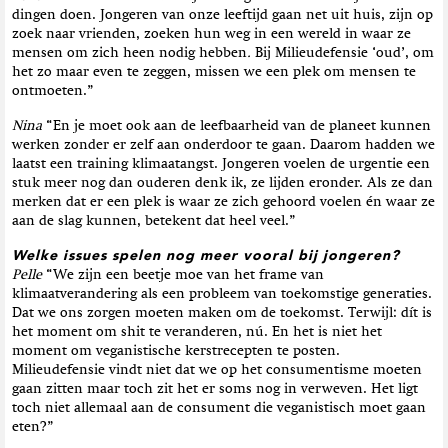
dingen doen. Jongeren van onze leeftijd gaan net uit huis, zijn op
zoek naar vrienden, zoeken hun weg in een wereld in waar ze
mensen om zich heen nodig hebben
.
Bij Milieudefensie ‘oud’, om
het zo maar even te zeggen, missen we een plek om mensen te
ontmoeten.”
Nina
“En je moet ook aan de leefbaarheid van de planeet kunnen
werken zonder er zelf aan onderdoor te gaan. Daarom hadden we
laatst een training klimaatangst. Jongeren voelen de urgentie een
stuk meer nog dan ouderen denk ik, ze lijden eronder. Als ze dan
merken dat er een plek is waar ze zich gehoord voelen én waar ze
aan de slag kunnen, betekent dat heel veel.”
Welke issues spelen nog meer vooral bij jongeren?
Pelle
“We zijn een beetje moe van het frame van
klimaatverandering als een probleem van toekomstige generaties.
Dat we ons zorgen moeten maken om de toekomst. Terwijl: dít is
het moment om shit te veranderen, nú. En het is niet het
moment om veganistische kerstrecepten te posten.
Milieudefensie vindt niet dat we op het consumentisme moeten
gaan zitten maar toch zit het er soms nog in verweven. Het ligt
toch niet allemaal aan de consument die veganistisch moet gaan
eten?”