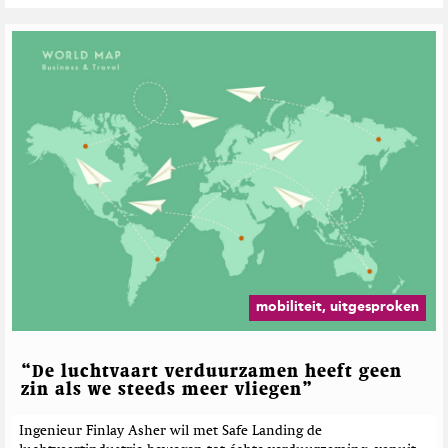
G
e
r
e
l
a
t
e
e
r
d
e
b
e
mobiliteit, uitgesproken
r
i
c
“De luchtvaart verduurzamen heeft geen
h
zin als we steeds meer vliegen”
t
e
Ingenieur Finlay Asher wil met Safe Landing de