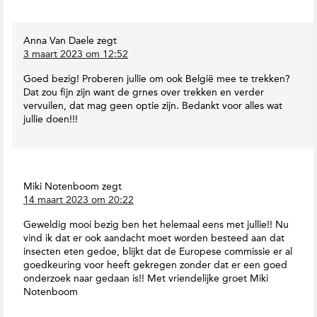
o
e
w
e
n
Anna Van Daele
zegt
s
T
3 maart 2023 om 12:52
o
I
E
n
Goed bezig! Proberen jullie om ook België mee te trekken?
a
t
Dat zou fijn zijn want de grnes over trekken en verder
r
e
vervuilen, dat mag geen optie zijn. Bedankt voor alles wat
t
r
jullie doen!!!
h
a
M
c
a
t
g
i
a
Miki Notenboom
zegt
e
z
14 maart 2023 om 20:22
i
s
n
Geweldig mooi bezig ben het helemaal eens met jullie!! Nu
e
vind ik dat er ook aandacht moet worden besteed aan dat
insecten eten gedoe, blijkt dat de Europese commissie er al
goedkeuring voor heeft gekregen zonder dat er een goed
onderzoek naar gedaan is!! Met vriendelijke groet Miki
Notenboom