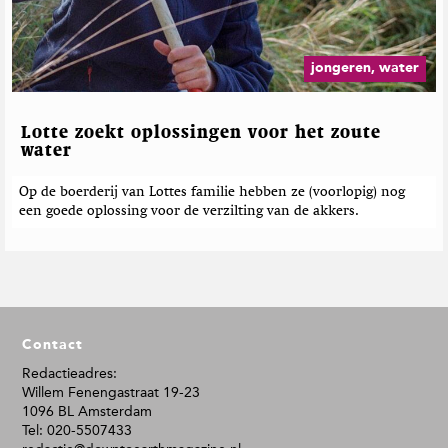
jongeren, water
Lotte zoekt oplossingen voor het zoute
water
Op de boerderij van Lottes familie hebben ze (voorlopig) nog
een goede oplossing voor de verzilting van de akkers.
F
Contact
o
o
Redactieadres:
Willem Fenengastraat 19-23
t
1096 BL Amsterdam
e
Tel: 020-5507433
r