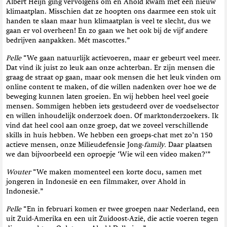
Albert Heijn ging vervolgens om en Ahold kwam met een nieuw
klimaatplan. Misschien dat ze hoopten ons daarmee een stok uit
handen te slaan maar hun klimaatplan is veel te slecht, dus we
gaan er vol overheen! En zo gaan we het ook bij de vijf andere
bedrijven aanpakken. Mét mascottes.”
Pelle
“We gaan natuurlijk actievoeren, maar er gebeurt veel meer.
Dat vind ik juist zo leuk aan onze achterban. Er zijn mensen die
graag de straat op gaan, maar ook mensen die het leuk vinden om
online content te maken, of die willen nadenken over hoe we de
beweging kunnen laten groeien. En wij hebben heel veel goeie
mensen. Sommigen hebben iets gestudeerd over de voedselsector
en willen inhoudelijk onderzoek doen. Of marktonderzoekers. Ik
vind dat heel cool aan onze groep, dat we zoveel verschillende
skills in huis hebben. We hebben een groeps-chat met zo’n 150
actieve mensen, onze Milieudefensie Jong-
family.
Daar plaatsen
we dan bijvoorbeeld een oproepje ‘Wie wil een video maken?’”
Wouter
“We maken momenteel een korte docu, samen met
jongeren in Indonesië en een filmmaker, over Ahold in
Indonesië.”
Pelle
“En in februari komen er twee groepen naar Nederland, een
uit Zuid-Amerika en een uit Zuidoost-Azië, die actie voeren tegen