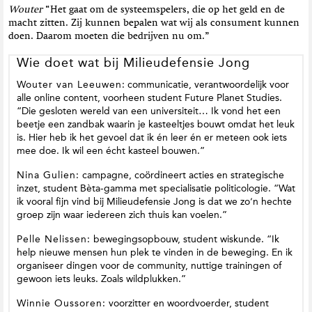
Wouter
“Het gaat om de systeemspelers, die op het geld en de
macht zitten. Zij kunnen bepalen wat wij als consument kunnen
doen. Daarom moeten die bedrijven nu om.”
Wie doet wat bij Milieudefensie Jong
Wouter van Leeuwen
: communicatie, verantwoordelijk voor
alle online content, voorheen student Future Planet Studies.
“Die gesloten wereld van een universiteit… Ik vond het een
beetje een zandbak waarin je kasteeltjes bouwt omdat het leuk
is. Hier heb ik het gevoel dat ik én leer én er meteen ook iets
mee doe. Ik wil een écht kasteel bouwen.”
Nina Gulien:
campagne, coördineert acties en strategische
inzet, student Bèta-gamma met specialisatie politicologie. “Wat
ik vooral fijn vind bij Milieudefensie Jong is dat we zo’n hechte
groep zijn waar iedereen zich thuis kan voelen.”
Pelle Nelissen:
bewegingsopbouw, student wiskunde. “Ik
help nieuwe mensen hun plek te vinden in de beweging. En ik
organiseer dingen voor de community, nuttige trainingen of
gewoon iets leuks. Zoals wildplukken.”
Winnie Oussoren:
voorzitter en woordvoerder, student