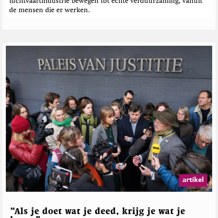
luchtvaartindustrie bewegen tot échte verduurzaming, vanuit
n
de mensen die er werken.
artikel
“Als je doet wat je deed, krijg je wat je