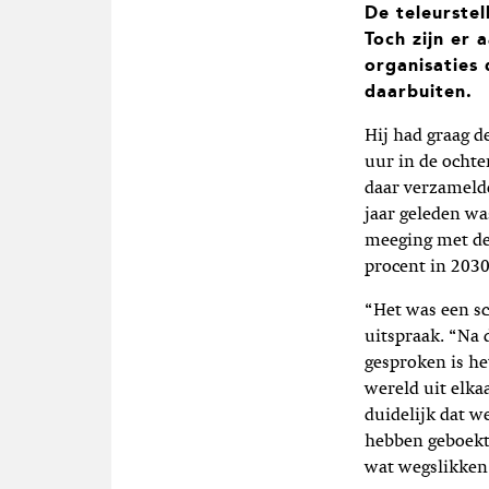
De teleurstel
Toch zijn er
organisaties 
daarbuiten.
Hij had graag d
uur in de ochte
daar verzamelde
jaar geleden wa
meeging met de 
procent in 2030
“Het was een sc
uitspraak. “Na
gesproken is he
wereld uit elka
duidelijk dat w
hebben geboekt.
wat wegslikken