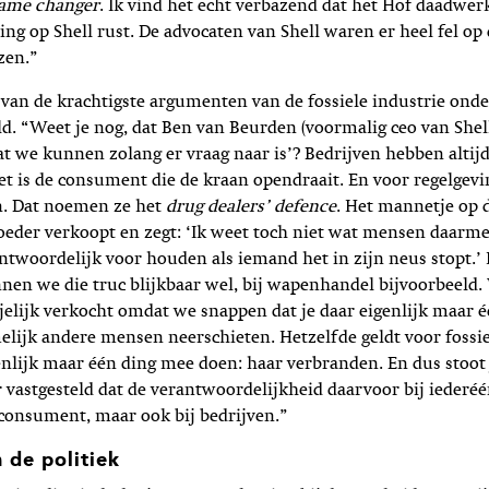
ame changer
. Ik vind het echt verbazend dat het Hof daadwerk
ting op Shell rust. De advocaten van Shell waren er heel fel op
zen.”
van de krachtigste argumenten van de fossiele industrie onde
d. “Weet je nog, dat Ben van Beurden (voormalig ceo van Shel
we kunnen zolang er vraag naar is’? Bedrijven hebben altijd
het is de consument die de kraan opendraait. En voor regelgevi
jn. Dat noemen ze het
drug dealers’ defence
. Het mannetje op 
oeder verkoopt en zegt: ‘Ik weet toch niet wat mensen daarme
antwoordelijk voor houden als iemand het in zijn neus stopt.
nen we die truc blijkbaar wel, bij wapenhandel bijvoorbeeld
jelijk verkocht omdat we snappen dat je daar eigenlijk maar 
lijk andere mensen neerschieten. Hetzelfde geldt voor fossie
enlijk maar één ding mee doen: haar verbranden. En dus stoot 
 vastgesteld dat de verantwoordelijkheid daarvoor bij iederéén 
consument, maar ook bij bedrijven.”
 de politiek