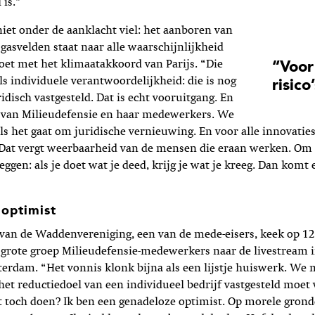
 is.”
iet onder de aanklacht viel: het aanboren van
 gasvelden staat naar alle waarschijnlijkheid
et met het k­­limaatakkoord van Parijs. “Die
“Voor
lls individuele verantwoordelijkheid: die is nog
risic
idisch vastgesteld. Dat is echt vooruitgang. En
t van Milieudefensie en haar medewerkers. We
ls het gaat om juridische vernieuwing. En voor alle innovaties 
 Dat vergt weerbaarheid van de mensen die eraan werken. Om 
ggen: als je doet wat je deed, krijg je wat je kreeg. Dan komt 
optimist
 van de Waddenvereniging, een van de mede-eisers, keek op 
grote groep Milieudefensie-medewerkers naar de livestream i
erdam. “Het vonnis klonk bijna als een lijstje huiswerk. We
et reductiedoel van een individueel bedrijf vastgesteld moet
t toch doen? Ik ben een genadeloze optimist. Op morele gron