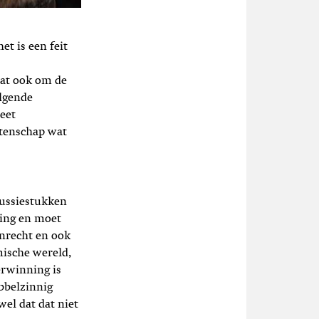
et is een feit
aat ook om de
olgende
reet
etenschap wat
scussiestukken
ring en moet
enrecht en ook
mische wereld,
erwinning is
ubbelzinnig
wel dat dat niet