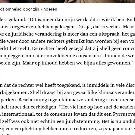
dt omhelsd door zijn kinderen
ers gekund. “Dit is meer dan mijn werk, dit is wie ik ben. En h
 niet toegewezen hebben gekregen. Dus ja, dat is verlies. Maar
e en juridische verandering is meer dan een uitspraak, het g
ie weer door andere rechters gebruikt kan worden bij een v
erkt het recht. De rechter heeft gezegd dat zij Shell geen conc
an opleggen, omdat er onvoldoende consensus is binnen de w
oeten zijn. Maar op inhoud hebben we bijna alles gewonnen.”
g
en dat de rechter wel heeft toegekend, is i­nmiddels in vele di
rbijgekomen. Shell draagt bij aan gevaarlijke klimaatverande
 beperken. Bescherming tegen klimaatverandering is een mens
 Shell moet dat eerbiedigen. “Het viel me op hoe snel de acade
 internationaal, tot de consensus kwam dat dit een Pyrrusov
ll zelf was ook niet echt in een juichstemming. Het is nu ond
 zij een verplichting hebben om te reduceren, zij snappen ook 