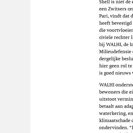
Shell is niet de
een Zwitsers ce
Pari, vindt dat 
heeft bevestigd
die voortvloei
civiele rechter
bij WALHI, de I
Milieudefensie 
dergelijke bes
hier geen rol t
is goed nieuws 
WALHI ondersteu
bewoners die ei
uitstoot vermin
betaalt aan ada
waterkering, e
klimaatschade d
ondervinden. “