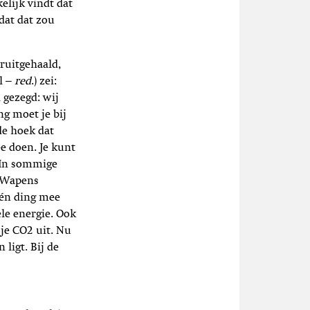
elijk vindt dat
 dat dat zou
ruitgehaald,
l –
red
.) zei:
 gezegd: wij
ng moet je bij
de hoek dat
e doen. Je kunt
’ In sommige
. Wapens
één ding mee
le energie. Ook
je CO2 uit. Nu
ligt. Bij de