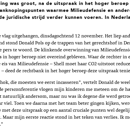
ling was groot, na de uitspraak in het hoger beroep 
 aanknopingspunten waarmee Milieudefensie en ander
de juridische strijd verder kunnen voeren. In Nederl
e vlag uitgehangen, dinsdagochtend 12 november. Het liep and
nd stond Donald Pols op de trappen van het gerechtshof in De
 pers te woord. De klinkende overwinning van Milieudefensie
s in hoger beroep niet overeind gebleven. Waar de rechter in e
eis van Milieudefensie – Shell moet haar CO2-uitstoot reduc
 – deed de rechtbank in het hoger beroep deze uitspraak tenie
hok, die moesten we eerst incasseren”, vertelt Donald de wee
 de persconferentie vlogen mijn kinderen me meteen om de h
t natuurlijk andersom, maar nu was ik degene die werd getro
ar viel. Toen we daarna met het team beter gingen kijken, werd
e met deze uitspraak op een aantal cruciale punten wel degeli
 Maar mijn eerste reactie stond in het teken van verlies. Ik m
.”