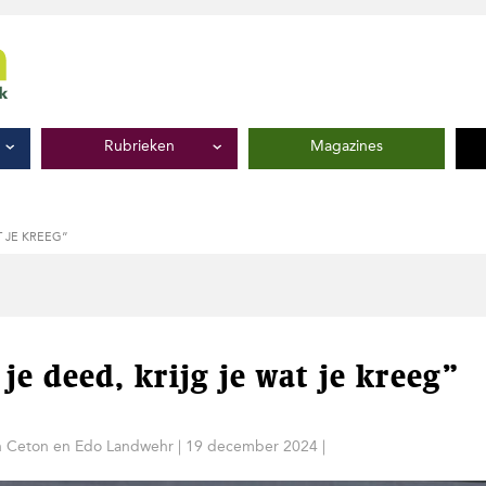
Rubrieken
Magazines
T JE KREEG”
 je deed, krijg je wat je kreeg”
n Ceton
en
Edo Landwehr
|
19 december 2024
|