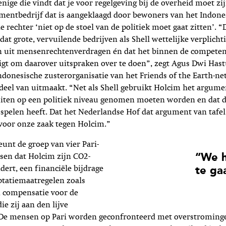
 enige die vindt dat je voor regelgeving bij de overheid moet z
mentbedrijf dat is aangeklaagd door bewoners van het Indone
de rechter ‘niet op de stoel van de politiek moet gaat zitten’. 
 dat grote, vervuilende bedrijven als Shell wettelijke verplic
en uit mensenrechtenverdragen én dat het binnen de competen
 ligt om daarover uitspraken over te doen”, zegt Agus Dwi Hast
ndonesische zusterorganisatie van het Friends of the Earth-n
deel van uitmaakt. “Net als Shell gebruikt Holcim het argume
luiten op een politiek niveau genomen moeten worden en dat 
e spelen heeft. Dat het Nederlandse Hof dat argument van tafel
voor onze zaak tegen Holcim.”
nt de groep van vier Pari-
“We h
sen dat Holcim zijn CO2-
dert, een financiële bijdrage
te ga
ptatiemaatregelen zoals
n compensatie voor de
ie zij aan den lijve
De mensen op Pari worden geconfronteerd met overstroming