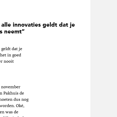
 alle innovaties geldt dat je
o’s neemt”
geldt dat je
het in goed
er nooit
12 november
n Pakhuis de
 moeten dus nog
 worden. Oké,
den was de