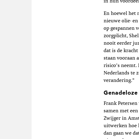
in hun voordeel
En hoewel het n
nieuwe olie- en
op gespannen vo
zorgplicht, She
nooit eerder jur
dat is de krach
staan vooraan a
risico’s neemt.
Nederlands te ze
verandering.”
Genadeloze 
Frank Petersen
samen met een 
Zwijger in Amst
uitwerken hoe h
dan gaan we da