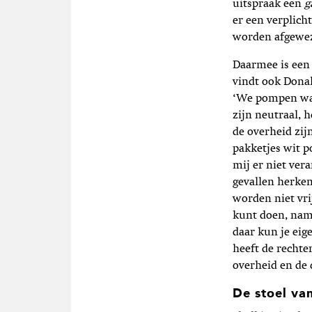
uitspraak een
g
er een verplich
worden afgewe
Daarmee is een 
vindt ook Donal
‘We pompen wat 
zijn neutraal, 
de overheid zi
pakketjes wit p
mij er niet ver
gevallen herken
worden niet vri
kunt doen, name
daar kun je eig
heeft de rechter
overheid en de 
De stoel van