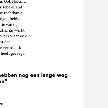
ijn. Ook Holcim,
sische eiland
“De rechtbank
htingen hebben
tie van de
utik. Zij werkt
etwerk waar ook
nt dat
de rechtbank
 heeft geveegd,
ebben nog een lange weg
an”
en,