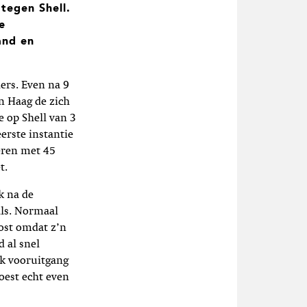
tegen Shell.
e
and en
ers. Even na 9
n Haag de zich
 op Shell van 3
erste instantie
eren met 45
t.
k na de
als. Normaal
ost omdat z’n
 al snel
jk vooruitgang
oest echt even