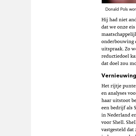
Donald Pols wor
Hij had niet and
dat we onze eis
maatschappelijk
onderbouwing d
uitspraak. Zo w
reductiedoel k
dat doel zou m
Vernieuwin
Het rijtje punt
en analyses voo
haar ­uitstoot
een bedrijf als
in Nederland en
voor Shell. She
vastgesteld dat