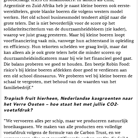
grootschalige telers en smallholders. In landen als Chili,
Argentinië en Zuid-Afrika heb je naast kleine boeren ook eerste-
wereldtelers, grote blanke boeren die volgens westers model
werken. Het old school businessmodel tendeert altijd naar die
grote telers. Dat is niet bevorderlijk voor de score op het
solidariteitscriterium van de duurzaamheidsbloem (zie kader),
waarop we juist graag presteren. Maar bij kleine boeren loopt
voorfinanciering vaak mis, vanwege hun achterstand in opleiding
en efficiency. Hun tekorten schelden we graag kwijt, maar dat
kan alleen als je ook grote telers hebt die minder scoren op
duurzaamheidsindicatoren maar bij wie het financieel goed gaat.
Die balans proberen we goed te houden. Een beetje Robin Food:
risico’s bij kleine boeren afdekken door goed te verdienen aan
een old school dinosaurus. We proberen wel bij kleine boeren de
schaal te vergroten, met behoud van de waarden van het
familiebedrijf.”
Tropisch fruit hierheen, Nederlandse kasgroenten naar
het Verre Oosten – hoe staat het met jullie CO2-
voetafdruk?
“We vervoeren alles per schip, maar we produceren natuurlijk
broeikasgassen. We maken van alle producten een volledige
voetafdruk volgens de formule van de Carbon Trust, en we