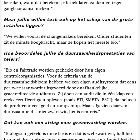
bereiken, want dat betekent je broek laten zakken en tegen
gangbaar aanschurken.”
Maar jullie willen toch ook op het schap van de grote
retailers liggen?
“We willen vooral de changemakers bereiken. Onder studenten
zit de minste koopkracht, maar ze kopen het meeste bio.”
Hoe beoordelen jullie de duurzaamheidsprestaties van
telers?
“Bio en Fairtrade worden gecheckt door hun eigen
controleorganisaties. Voor de criteria van de
duurzaamheidsbloem hebben we een eigen auditsysteem dat eens
per twee jaar wordt uitgevoerd door onafhankelijke,
geaccrediteerde auditeurs. Zij doen een audit die in één klap een
reeks certificeringen oplevert (zoals ETI, SMETA, BSCI); dat scheelt
de producent veel geld en rompslomp. Maar afgezien daarvan:
duurzaamheid is niet zwart-wit, het is een reis.”
Dat kan ook een afslag naar greenwashing worden.
“Biologisch geteeld is onze basis en dat is wel zwart-wit, half bio
kan niet. Fairtrade is mooi meegenomen. Voor ons begint het dan