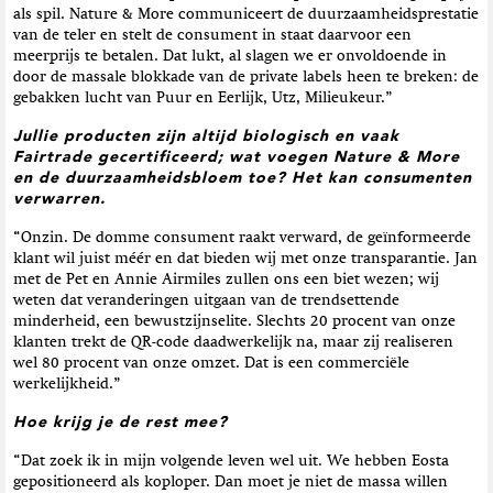
als spil. Nature & More communiceert de duurzaamheidsprestatie
van de teler en stelt de consument in staat daarvoor een
meerprijs te betalen. Dat lukt, al slagen we er onvoldoende in
door de massale blokkade van de private labels heen te breken: de
gebakken lucht van Puur en Eerlijk, Utz, Milieukeur.”
Jullie producten zijn altijd biologisch en vaak
Fairtrade gecertificeerd; wat voegen Nature & More
en de duurzaamheidsbloem toe? Het kan consumenten
verwarren.
“Onzin. De domme consument raakt verward, de geïnformeerde
klant wil juist méér en dat bieden wij met onze transparantie. Jan
met de Pet en Annie Airmiles zullen ons een biet wezen; wij
weten dat veranderingen uitgaan van de trendsettende
minderheid, een bewustzijnselite. Slechts 20 procent van onze
klanten trekt de QR-code daadwerkelijk na, maar zij realiseren
wel 80 procent van onze omzet. Dat is een commerciële
werkelijkheid.”
Hoe krijg je de rest mee?
“Dat zoek ik in mijn volgende leven wel uit. We hebben Eosta
gepositioneerd als koploper. Dan moet je niet de massa willen