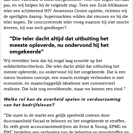
pas, en wij helpen bij de volgende stap. Toen een Zuid-Afrikaanse
teler een schitterend HIV Awareness Centre opzette, richtten wij
de spotlights daarop. Supermarkten wilden dat steunen en bij die
teler kopen. De concurrerende teler vroeg waarom hij niet mocht
leveren, hij was toch goedkoper?
“Die teler dacht altijd dat uitbuiting het
meeste opleverde, nu ondervond hij het
omgekeerde”
Wij vertelden hem dat hij nogal laag scoorde op het
solidariteitscriterium. Die teler dacht altijd dat uitbuiting het
meeste opleverde, nu ondervond hij het omgekeerde. Dat is een
nieuw business concept, een waarin ecologie verbonden is met
economie, en maatschappelijk idealisme met commercieel
realisme. Dat lukt nog onvoldoende, maar we komen een eind.”
Welke rol kan de overheid spelen in verduurzaming
van het bedrijfsleven?
“Die moet in de markt een gelijk speelveld creëren door
duurzaamheid fiscaal te belonen en het omgekeerde te straffen.
En zelfs grote accountantsbedrijven als Ernst & Young, KPMG en
PWC bepleiten een verhoging van de belasting op grondstoffen en