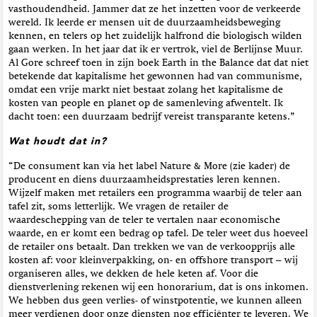
vasthoudendheid. Jammer dat ze het inzetten voor de verkeerde
wereld. Ik leerde er mensen uit de duurzaamheidsbeweging
kennen, en telers op het zuidelijk halfrond die biologisch wilden
gaan werken. In het jaar dat ik er vertrok, viel de Berlijnse Muur.
Al Gore schreef toen in zijn boek Earth in the Balance dat dat niet
betekende dat kapitalisme het gewonnen had van communisme,
omdat een vrije markt niet bestaat zolang het kapitalisme de
kosten van people en planet op de samenleving afwentelt. Ik
dacht toen: een duurzaam bedrijf vereist transparante ketens.”
Wat houdt dat in?
“De consument kan via het label Nature & More (zie kader) de
producent en diens duurzaamheidsprestaties leren kennen.
Wijzelf maken met retailers een programma waarbij de teler aan
tafel zit, soms letterlijk. We vragen de retailer de
waardeschepping van de teler te vertalen naar economische
waarde, en er komt een bedrag op tafel. De teler weet dus hoeveel
de retailer ons betaalt. Dan trekken we van de verkoopprijs alle
kosten af: voor kleinverpakking, on- en offshore transport – wij
organiseren alles, we dekken de hele keten af. Voor die
dienstverlening rekenen wij een honorarium, dat is ons inkomen.
We hebben dus geen verlies- of winstpotentie, we kunnen alleen
meer verdienen door onze diensten nog efficiënter te leveren. We