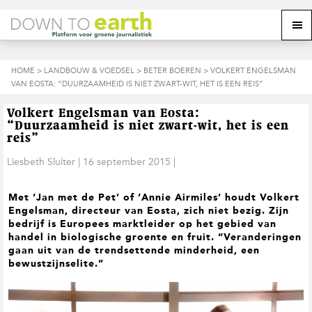
S
D
S
Z
Z
M
p
o
p
o
o
e
r
o
r
e
e
k
i
r
i
k
o
n
n
n
HOME
>
LANDBOUW & VOEDSEL
>
BETER BOEREN
> VOLKERT ENGELSMAN
o
n
p
g
a
g
VAN EOSTA: “DUURZAAMHEID IS NIET ZWART-WIT, HET IS EEN REIS”
p
d
n
a
n
e
d
u
s
a
r
a
e
Volkert Engelsman van Eosta:
i
a
d
a
z
“Duurzaamheid is niet zwart-wit, het is een
t
r
e
r
e
reis”
e
d
h
d
w
Liesbeth Sluiter
|
16 september 2015
|
e
o
e
e
h
o
v
b
o
f
o
s
Met ‘Jan met de Pet’ of ‘Annie Airmiles’ houdt Volkert
o
d
e
i
Engelsman, directeur van Eosta, zich niet bezig. Zijn
f
i
t
t
bedrijf is Europees marktleider op het gebied van
d
n
t
e
handel in biologische groente en fruit. “Veranderingen
n
h
e
gaan uit van de trendsettende minderheid, een
a
o
k
bewustzijnselite.”
v
u
s
i
d
t
g
a