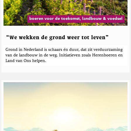
e
b
e
boeren voor de toekomst, landbouw & voedsel
r
i
c
“We wekken de grond weer tot leven”
h
t
Grond in Nederland is schaars én duur, dat zit verduurzaming
e
van de landbouw in de weg. Initiatieven zoals Herenboeren en
n
Land van Ons helpen.