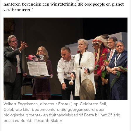
hanteren bovendien een winstdefinitie die ook people en planet
verdisconteert.”
Volkert Engelsman, directeur Eosta (l) op Celebrate Soil,
Celebrate Life, bodemconferentie georganiseerd door
biologische groente- en fruithandelsbedrijf Eosta bij het 25jarig
bestaan. Beeld: Liesbeth Sluiter