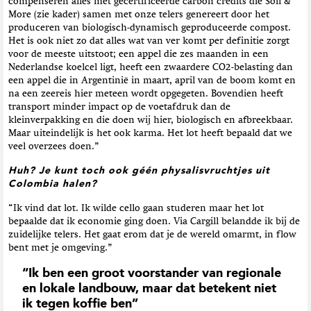
compenseren alles met gecertificeerde carbon credits die Soil &
More (zie kader) samen met onze telers genereert door het
produceren van biologisch-dynamisch geproduceerde compost.
Het is ook niet zo dat alles wat van ver komt per definitie zorgt
voor de meeste uitstoot; een appel die zes maanden in een
Nederlandse koelcel ligt, heeft een zwaardere CO2-belasting dan
een appel die in Argentinië in maart, april van de boom komt en
na een zeereis hier meteen wordt opgegeten. Bovendien heeft
transport minder impact op de voetafdruk dan de
kleinverpakking en die doen wij hier, biologisch en afbreekbaar.
Maar uiteindelijk is het ook karma. Het lot heeft bepaald dat we
veel overzees doen.”
Huh? Je kunt toch ook géén physalisvruchtjes uit
Colombia halen?
“Ik vind dat lot. Ik wilde cello gaan studeren maar het lot
bepaalde dat ik economie ging doen. Via Cargill belandde ik bij de
zuidelijke telers. Het gaat erom dat je de wereld omarmt, in flow
bent met je omgeving.”
“Ik ben een groot voorstander van regionale
en lokale landbouw, maar dat betekent niet
ik tegen koffie ben”