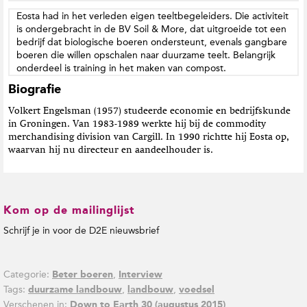
Eosta had in het verleden eigen teeltbegeleiders. Die activiteit
is ondergebracht in de BV Soil & More, dat uitgroeide tot een
bedrijf dat biologische boeren ondersteunt, evenals gangbare
boeren die willen opschalen naar duurzame teelt. Belangrijk
onderdeel is training in het maken van compost.
Biografie
Volkert Engelsman (1957) studeerde economie en bedrijfskunde
in Groningen. Van 1983-1989 werkte hij bij de commodity
merchandising division van Cargill. In 1990 richtte hij Eosta op,
waarvan hij nu directeur en aandeelhouder is.
Kom op de mailinglijst
Schrijf je in voor de D2E nieuwsbrief
Categorie:
,
Beter boeren
Interview
Tags:
,
,
duurzame landbouw
landbouw
voedsel
Verschenen in:
Down to Earth 30 (augustus 2015)