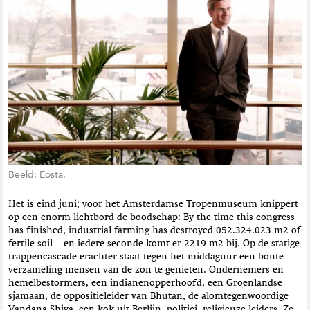
t
i
e
Beeld: Eosta.
Het is eind juni; voor het Amsterdamse Tropenmuseum knippert
op een enorm lichtbord de boodschap: By the time this congress
has finished, industrial farming has destroyed 052.324.023 m2 of
fertile soil – en iedere seconde komt er 2219 m2 bij. Op de statige
trappencascade erachter staat tegen het middaguur een bonte
verzameling mensen van de zon te genieten. Ondernemers en
hemelbestormers, een indianenopperhoofd, een Groenlandse
sjamaan, de oppositieleider van Bhutan, de alomtegenwoordige
Vandana Shiva, een kok uit Berlijn, politici, religieuze leiders. Ze