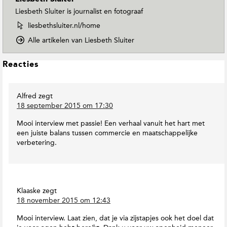
Liesbeth Sluiter is journalist en fotograaf
W
liesbethsluiter.nl/home
e
o
Alle artikelen van Liesbeth Sluiter
b
p
s
D
i
L
Reacties
o
t
e
w
e
e
n
v
Alfred
zegt
s
T
a
18 september 2015 om 17:30
o
I
n
E
n
L
Mooi interview met passie! Een verhaal vanuit het hart met
a
t
i
een juiste balans tussen commercie en maatschappelijke
r
e
e
verbetering.
t
r
s
h
b
a
M
e
c
a
t
t
g
h
Klaaske
zegt
i
a
S
18 november 2015 om 12:43
e
z
l
i
s
u
Mooi interview. Laat zien, dat je via zijstapjes ook het doel dat
n