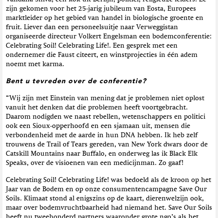
zijn gekomen voor het 25-jarig jubileum van Eosta, Europees
marktleider op het gebied van handel in biologische groente en
fruit. Liever dan een personeelsuitje naar Verweggistan
organiseerde directeur Volkert Engelsman een bodemconferentie:
Celebrating Soil! Celebrating Life!. Een gesprek met een
ondernemer die Faust citeert, en winstprojecties in één adem
noemt met karma.
Bent u tevreden over de conferentie?
“Wij zijn met Einstein van mening dat je problemen niet oplost
vanuit het denken dat die problemen heeft voortgebracht.
Daarom nodigden we naast rebellen, wetenschappers en politici
ook een Sioux-opperhoofd en een sjamaan uit, mensen die
verbondenheid met de aarde in hun DNA hebben. Ik heb zelf
trouwens de Trail of Tears gereden, van New York dwars door de
Catskill Mountains naar Buffalo, en onderweg las ik Black Elk
Speaks, over de visioenen van een medicijnman. Zo gaaf!
Celebrating Soil! Celebrating Life! was bedoeld als de kroon op het
Jaar van de Bodem en op onze consumentencampagne Save Our
Soils. Klimaat stond al enigszins op de kaart, dierenwelzijn ook,
maar over bodemvruchtbaarheid had niemand het. Save Our Soils
heeft nu tweehonderd partners waaronder grote ngo’s als het