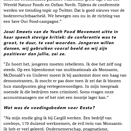
Wereld Natuur Fonds en Oxfam Novib. Tijdens de conferentie
werden we trending topic op Twitter. Dat is goed nieuws voor de
bodemvruchtbaarheid. We bewegen ons nu in de richting van
een Save Our Food-campagne.”
Joszi Smeets van de Youth Food Movement uitte in
haar speech stevige kritiek: de conferentie was te
groot, te duur, te veel woorden. Jongeren willen
dansen, wij gebruiken vooral beeld en wij zijn
positiever dan jullie, zei ze.
“Zo hoort het, jongeren moeten rebelleren. Ik doe het zelf nog
steeds. Op een bijeenkomst van multinationals als Monsanto,
McDonald’s en Unilever moest ik bij aankomst door een haag van
demonstranten, ik mocht er pas door toen ik zei dat ik binnen
hun standpunten ging vertegenwoordigen. In mijn toespraak
noemde ik die bedrijven toen crimineel. Soms vragen onze
accountmanagers me of het niet een toontje lager kan.”
Wat was de voedingsbodem voor Eosta?
“Na mijn studie ging ik bij Cargill werken. Een bedrijf van
cowboys, 170 duizend werknemers, de evil twin van Monsanto.
Ik heb er veel geleerd. Ondernemerschap, pragmatisme,