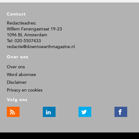
F
Contact
o
o
Redactieadres:
Willem Fenengastraat 19-23
t
1096 BL Amsterdam
e
Tel: 020-5507433
r
redactie@downtoearthmagazine.nl
Over ons
Over ons
Word abonnee
Disclaimer
Privacy en cookies
Volg ons