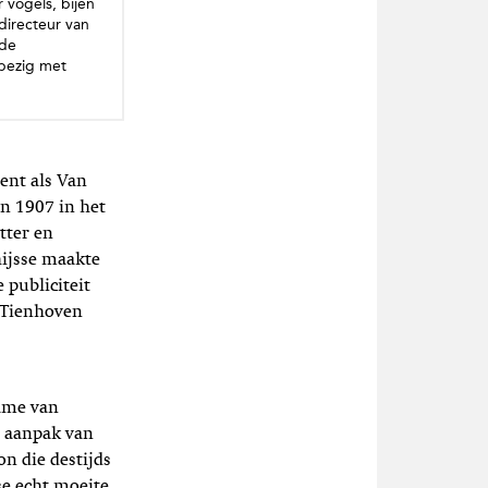
 vogels, bijen
directeur van
 de
 bezig met
lent als Van
n 1907 in het
tter en
hijsse maakte
publiciteit
n Tienhoven
name van
e aanpak van
on die destijds
se echt moeite