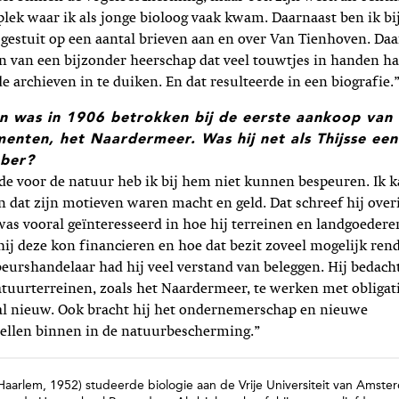
plek waar ik als jonge bioloog vaak kwam. Daarnaast ben ik bi
 gestuit op een aantal brieven aan en over Van Tienhoven. Da
n van een bijzonder heerschap dat veel touwtjes in handen ha
e archieven in te duiken. En dat resulteerde in een biografie.
n was in 1906 betrokken bij de eerste aankoop van
nten, het Naardermeer. Was hij net als Thijsse een
bber?
fde voor de natuur heb ik bij hem niet kunnen bespeuren. Ik k
 dat zijn motieven waren macht en geld. Dat schreef hij over
 was vooral geïnteresseerd in hoe hij terreinen en landgoeder
ij deze kon financieren en hoe dat bezit zoveel mogelijk re
beurshandelaar had hij veel verstand van beleggen. Hij bedach
tuurterreinen, zoals het Naardermeer, te werken met obligati
aal nieuw. Ook bracht hij het ondernemerschap en nieuwe
ellen binnen in de natuurbescherming.”
Haarlem, 1952) studeerde biologie aan de Vrije Universiteit van Amst