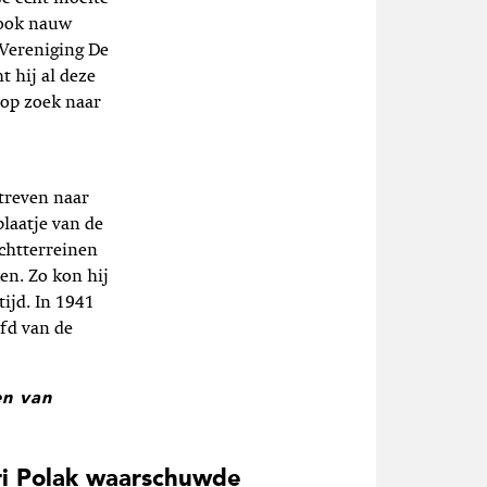
 ook nauw
 Vereniging De
 hij al deze
 op zoek naar
streven naar
plaatje van de
achtterreinen
en. Zo kon hij
tijd. In 1941
fd van de
en van
i Polak waarschuwde