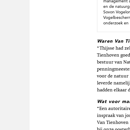
management aa
en de natuurg
Sovon Vogelon
Vogelbeschermi
onderzoek en 
Waren Van Ti
“Thijsse had ze
Tienhoven goed
bestuur van Na
penningmeester.
voor de natuur
leverde nameli
hadden elkaar d
Wat voor ma
“Een autoritai
inspraak van j
Van Tienhoven 
bij onze ooster