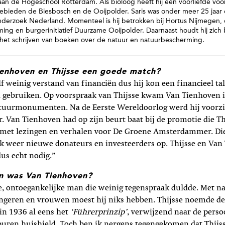
n de Hogeschool Rotterdam. Als bioloog heeft hij een voorliefde voor
ebieden de Biesbosch en de Ooijpolder. Saris was onder meer 25 jaar 
derzoek Nederland. Momenteel is hij betrokken bij Hortus Nijmegen,
ng en burgerinitiatief Duurzame Ooijpolder. Daarnaast houdt hij zich
het schrijven van boeken over de natuur en natuurbescherming.
enhoven en Thijsse een goede match?
lf weinig verstand van financiën dus hij kon een financieel ta
 gebruiken. Op voorspraak van Thijsse kwam Van Tienhoven i
tuurmonumenten. Na de Eerste Wereldoorlog werd hij voorzi
 Van Tienhoven had op zijn beurt baat bij de promotie die T
 met lezingen en verhalen voor De Groene Amsterdammer. Die 
jk weer nieuwe donateurs en investeerders op. Thijsse en Va
us echt nodig.”
n was Van Tienhoven?
re, ontoegankelijke man die weinig tegenspraak duldde. Met 
ongeren en vrouwen moest hij niks hebben. Thijsse noemde d
in 1936 al eens het
‘Führerprinzip’
, verwijzend naar de perso
buren huishield. Toch ben ik nergens tegengekomen dat Thijs