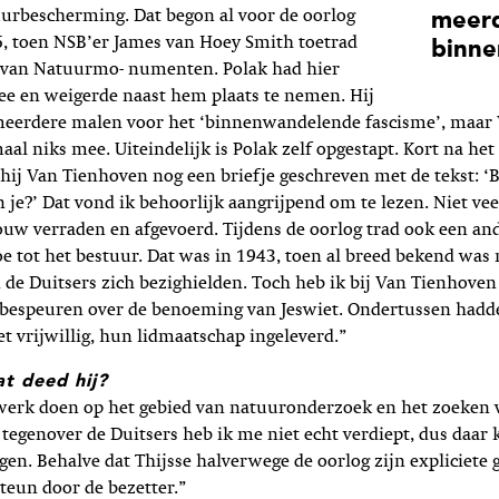
uurbescherming. Dat begon al voor de oorlog
meerd
6, toen NSB’er James van Hoey Smith toetrad
binne
r van Natuurmo- numenten. Polak had hier
ee en weigerde naast hem plaats te nemen. Hij
erdere malen voor het ‘binnenwandelende fascisme’, maar
aal niks mee. Uiteindelijk is Polak zelf opgestapt. Kort na he
 hij Van Tienhoven nog een briefje geschreven met de tekst: ‘
 je?’ Dat vond ik behoorlijk aangrijpend om te lezen. Niet veel
ouw verraden en afgevoerd. Tijdens de oorlog trad ook een an
toe tot het bestuur. Dat was in 1943, toen al breed bekend was
de Duitsers zich bezighielden. Toch heb ik bij Van Tienhoven
 bespeuren over de benoeming van Jeswiet. Ondertussen hadd
et vrijwillig, hun lidmaatschap ingeleverd.”
at deed hij?
 werk doen op het gebied van natuuronderzoek en het zoeken v
 tegenover de Duitsers heb ik me niet echt verdiept, dus daar 
gen. Behalve dat Thijsse halverwege de oorlog zijn expliciete
steun door de bezetter.”