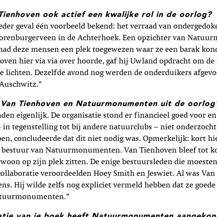
ienhoven ook actief een kwalijke rol in de oorlog?
ieder geval één voorbeeld bekend: het verraad van ondergedok
orenburgerveen in de Achterhoek. Een opzichter van Natu
had deze mensen een plek toegewezen waar ze een barak ko
ven hier via via over hoorde, gaf hij Uwland opdracht om de 
e lichten. Dezelfde avond nog werden de onderduikers afgevo
Auschwitz.”
Van Tienhoven en Natuurmonumenten uit de oorlog
den eigenlijk. De organisatie stond er financieel goed voor e
 – in tegenstelling tot bij andere natuurclubs – niet onderzoc
oen, concludeerde dat dit niet nodig was. Opmerkelijk: kort hi
t bestuur van Natuurmonumenten. Van Tienhoven bleef tot ko
woon op zijn plek zitten. De enige bestuursleden die moesten
ollaboratie veroordeelden Hoey Smith en Jeswiet. Al was Van
ens. Hij wilde zelfs nog expliciet vermeld hebben dat ze goed
atuurmonumenten.”
atie van je boek heeft Natuurmonumenten aangekon