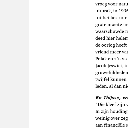
vroeg voor nat
uitbrak, in 193
tot het bestuu
grote moeite m
waarschuwde me
deed hier helem
de oorlog heeft
vriend meer van
Polak en z’n vr
Jacob Jeswiet, 
gruwelijkheden 
twijfel kunnen
leden, al dan ni
En Thijsse, w
“Die bleef zijn
In zijn houding
weinig over zeg
aan financiële 