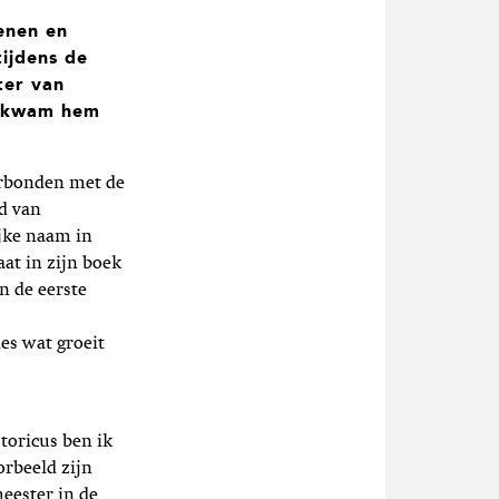
enen en
tijdens de
ter van
g kwam hem
erbonden met de
nd van
jke naam in
aat in zijn boek
n de eerste
es wat groeit
toricus ben ik
rbeeld zijn
eester in de