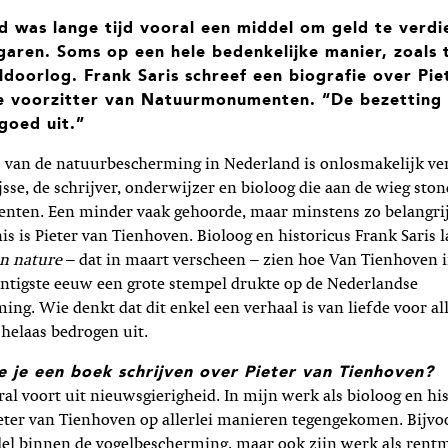
 was lange tijd vooral een middel om geld te verdi
garen. Soms op een hele bedenkelijke manier, zoals 
doorlog. Frank Saris schreef een biografie over Pie
e voorzitter van Natuurmonumenten. “De bezettin
 goed uit.”
s van de natuurbescherming in Nederland is onlosmakelijk v
ijsse, de schrijver, onderwijzer en bioloog die aan de wieg sto
en. Een minder vaak gehoorde, maar minstens zo belangri
is is Pieter van Tienhoven. Bioloog en historicus Frank Saris l
n nature
– dat in maart verscheen – zien hoe Van Tienhoven i
intigste eeuw een grote stempel drukte op de Nederlandse
ng. Wie denkt dat dit enkel een verhaal is van liefde voor all
 helaas bedrogen uit.
 je een boek schrijven over Pieter van Tienhoven?
l voort uit nieuwsgierigheid. In mijn werk als bioloog en his
eter van Tienhoven op allerlei manieren tegengekomen. Bijvoo
el binnen de vogelbescherming, maar ook zijn werk als rentm