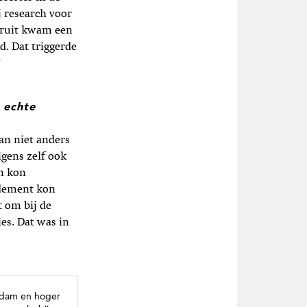
j research voor
aruit kwam een
d. Dat triggerde
”
 echte
an niet anders
igens zelf ook
en kon
ndement kon
t om bij de
es. Dat was in
erdam en hoger