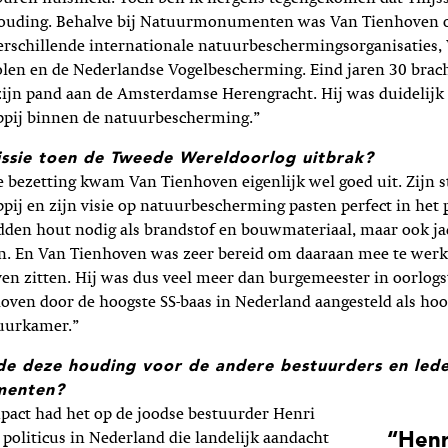
houding. Behalve bij Natuurmonumenten was Van Tienhoven
erschillende internationale natuurbeschermingsorganisaties,
en en de Nederlandse Vogelbescherming. Eind jaren 30 bracht
zijn pand aan de Amsterdamse Herengracht. Hij was duidelijk
ppij binnen de natuurbescherming.”
issie toen de Tweede Wereldoorlog uitbrak?
e bezetting kwam Van Tienhoven eigenlijk wel goed uit. Zijn 
pij en zijn visie op natuurbescherming pasten perfect in het 
adden hout nodig als brandstof en bouwmateriaal, maar ook j
en. En Van Tienhoven was zeer bereid om daaraan mee te werk
jven zitten. Hij was dus veel meer dan burgemeester in oorlogs
ven door de hoogste SS-baas in Nederland aangesteld als hoo
tuurkamer.”
e deze houding voor de andere bestuurders en led
menten?
pact had het op de joodse bestuurder Henri
“Henr
e politicus in Nederland die landelijk aandacht