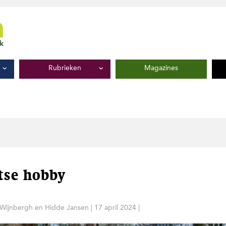
Rubrieken
Magazines
tse hobby
 Wijnbergh
en
Hidde Jansen
|
17 april 2024
|