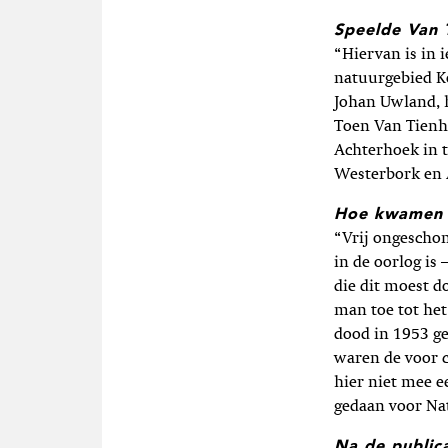
Speelde Van T
“Hiervan is in 
natuurgebied K
Johan Uwland, 
Toen Van Tienho
Achterhoek in t
Westerbork en 
Hoe kwamen 
“Vrij ongeschon
in de oorlog is
die dit moest d
man toe tot he
dood in 1953 ge
waren de voor c
hier niet mee e
gedaan voor N
Na de public