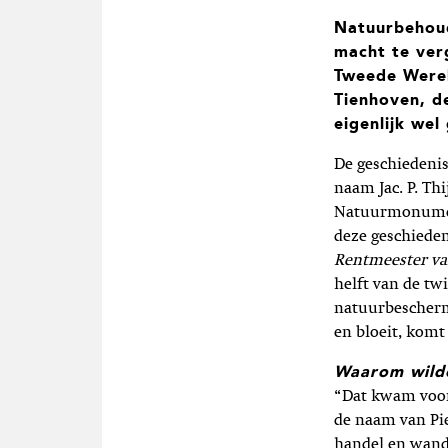
Natuurbehoud
macht te ver
Tweede Werel
Tienhoven, d
eigenlijk wel
De geschiedeni
naam Jac. P. Th
Natuurmonument
deze geschieden
Rentmeester va
helft van de tw
natuurbeschermi
en bloeit, komt
Waarom wilde
“Dat kwam voora
de naam van Pi
handel en wand