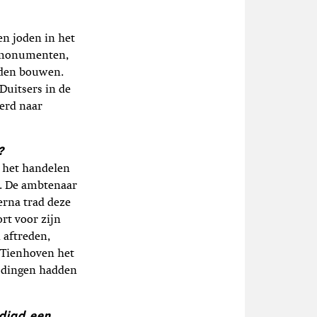
en joden in het
urmonumenten,
nden bouwen.
Duitsers in de
erd naar
?
n het handelen
ht. De ambtenaar
erna trad deze
rt voor zijn
 aftreden,
 Tienhoven het
e dingen hadden
digd een