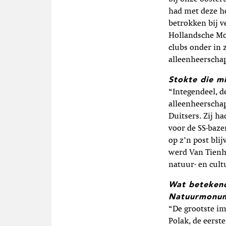
had met deze 
betrokken bij v
Hollandsche Mol
clubs onder in 
alleenheerscha
Stokte die m
“Integendeel, d
alleenheerschap
Duitsers. Zij h
voor de SS-baz
op z’n post bli
werd Van Tienho
natuur- en cul
Wat betekend
Natuurmonu
“De grootste im
Polak, de eerst