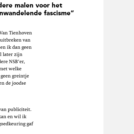
ere malen voor het
nwandelende fascisme”
 Van Tienhoven
t uitbreken van
Ben ik dan geen
 later zijn
dere NSB’er,
 met welke
 geen greintje
en de joodse
an publiciteit.
kan en wil ik
 goedkeuring gaf