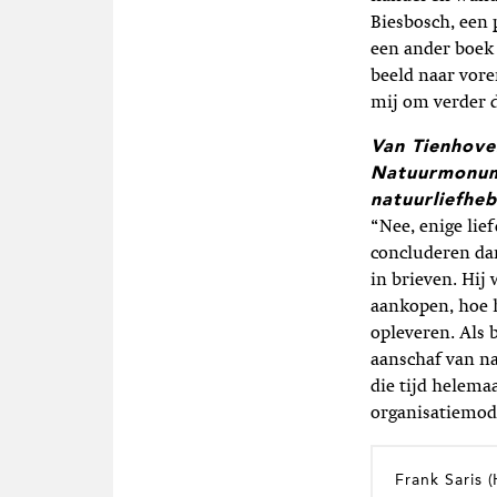
Biesbosch, een 
een ander boek
beeld naar vore
mij om verder d
Van Tienhove
Natuurmonume
natuurliefhe
“Nee, enige lie
concluderen dan
in brieven. Hij
aankopen, hoe h
opleveren. Als 
aanschaf van na
die tijd helem
organisatiemod
Frank Saris
(