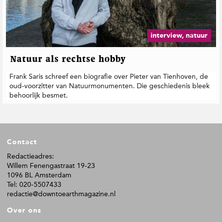
t
i
e
interview, natuur
Natuur als rechtse hobby
Frank Saris schreef een biografie over Pieter van Tienhoven, de
oud-voorzitter van Natuurmonumenten. Die geschiedenis bleek
behoorlijk besmet.
F
Contact
o
o
Redactieadres:
Willem Fenengastraat 19-23
t
1096 BL Amsterdam
e
Tel: 020-5507433
r
redactie@downtoearthmagazine.nl
Over ons