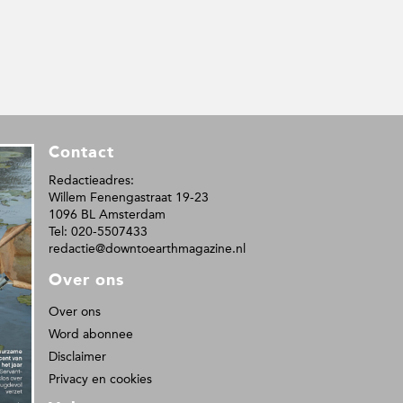
Contact
Redactieadres:
Willem Fenengastraat 19-23
1096 BL Amsterdam
Tel: 020-5507433
redactie@downtoearthmagazine.nl
Over ons
Over ons
Word abonnee
Disclaimer
Privacy en cookies