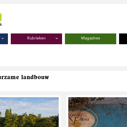
Rubrieken
Magazines
uurzame landbouw