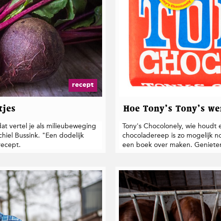
recept
tjes
Hoe Tony’s Tony’s we
at vertel je als milieubeweging
Tony's Chocolonely, wie houdt e
hiel Bussink. "Een dodelijk
chocoladereep is zo mogelijk no
recept.
een boek over maken. Geniete