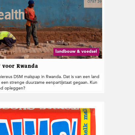
landbouw & voedsel
w voor Rwanda
miereus DSM maïspap in Rwanda. Dat is van een land
 een strenge duurzame eenpartijstaat gegaan. Kun
nd opleggen?