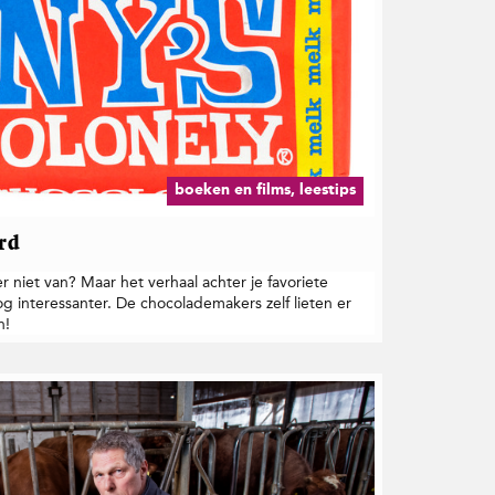
boeken en films, leestips
rd
r niet van? Maar het verhaal achter je favoriete
g interessanter. De chocolademakers zelf lieten er
n!