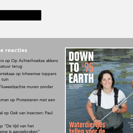
e reacties
L
e
rs
op
Op Achterhoekse akkers
e
natuur terug
s
ortekaas
op
Inheemse toppers
o
 tuin
n
Fluweelzachte muren zonder
s
p
kman
op
Protesteren met een
a
p
al
op
Gek van insecten: Paul
i
e
r
op
“De tijd van het
isme is aangebroken”
e