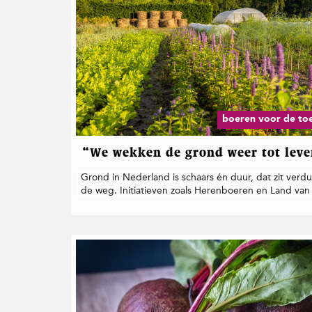
t
i
e
boeren voor de to
“We wekken de grond weer tot lev
Grond in Nederland is schaars én duur, dat zit ver
de weg. Initiatieven zoals Herenboeren en Land van