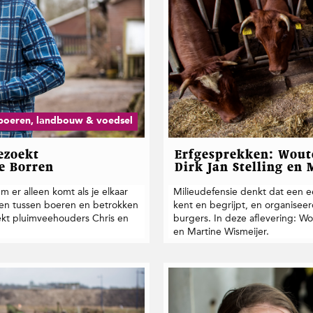
boeren, landbouw & voedsel
ezoekt
Erfgesprekken: Wout
e Borren
Dirk Jan Stelling en
m er alleen komt als je elkaar
Milieudefensie denkt dat een ee
ken tussen boeren en betrokken
kent en begrijpt, en organise
ekt pluimveehouders Chris en
burgers. In deze aflevering: W
en Martine Wismeijer.