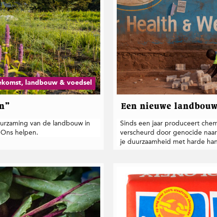
ekomst, landbouw & voedsel
en”
Een nieuwe landbou
duurzaming van de landbouw in
Sinds een jaar produceert che
 Ons helpen.
verscheurd door genocide naar
je duurzaamheid met harde ha