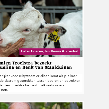
beter boeren, landbouw & voedsel
mien Troelstra bezoekt
ueline en Henk van Staalduinen
rlijker voedselsysteem er alleen komt als je elkaar
erde daarom gesprekken tussen boeren en betrokken
illemien Troelstra bezoekt melkveehouders
inen.