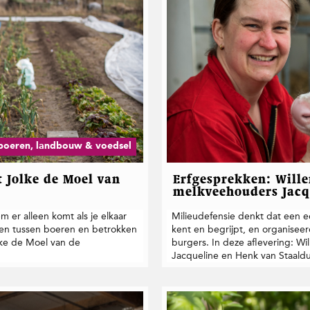
boeren, landbouw & voedsel
 Jolke de Moel van
Erfgesprekken: Wille
melkveehouders Jacq
m er alleen komt als je elkaar
Milieudefensie denkt dat een ee
ken tussen boeren en betrokken
kent en begrijpt, en organise
lke de Moel van de
burgers. In deze aflevering: W
Jacqueline en Henk van Staaldu