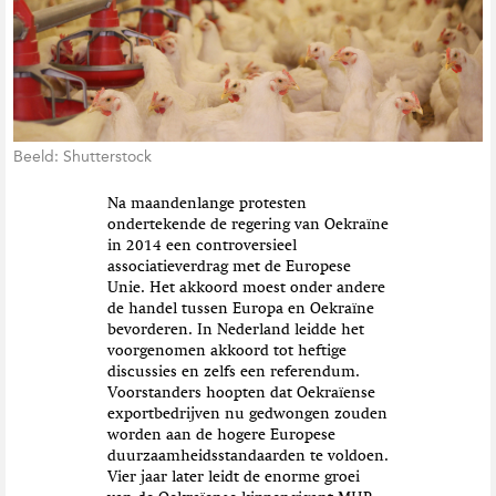
t
i
e
Beeld: Shutterstock
Na maandenlange protesten
ondertekende de regering van Oekraïne
in 2014
een controversieel
associatieverdrag met de Europese
Unie. Het akkoord moe
s
t onder andere
de handel tussen Europa en Oekraïne
bevorderen. In Nederland
leidde
het
voorgenomen akkoord tot heftige
discussies en zelfs een referendum.
Voorstanders hoopten dat
Oekraïense
exportbedrijven
nu
gedwongen
zouden
worden aan de hogere Europese
duurzaamheidsstandaarden te
voldoen
.
Vier jaar later
leidt
de enorme groei