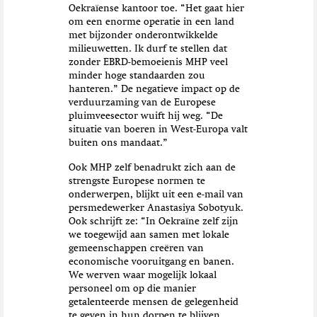
Oekraïense kantoor toe. “Het gaat hier
om een enorme operatie in een land
met bijzonder onderontwikkelde
milieuwetten. Ik durf te stellen dat
zonder EBRD-bemoeienis MHP veel
minder hoge standaarden zou
hanteren.” De negatieve impact op de
verduurzaming van de Europese
pluimveesector wuift hij weg. “De
situatie van boeren in West-Europa valt
buiten ons mandaat.”
Ook MHP zelf benadrukt zich aan de
strengste Europese normen te
onderwerpen, blijkt uit een e-mail van
persmedewerker Anastasiya Sobotyuk.
Ook schrijft ze: “In Oekraïne zelf zijn
we toegewijd aan samen met lokale
gemeenschappen creëren van
economische vooruitgang en banen.
We werven waar mogelijk lokaal
personeel om op die manier
getalenteerde mensen de gelegenheid
te geven in hun dorpen te blijven