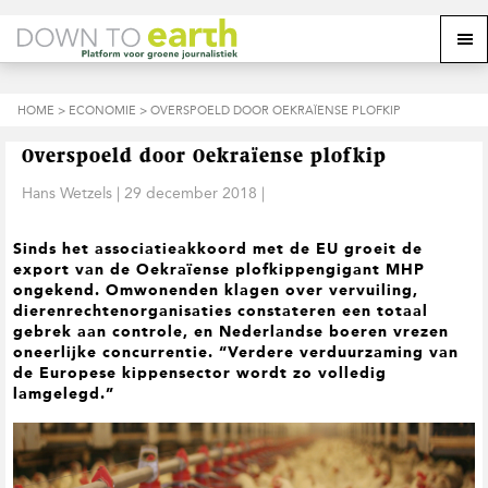
S
D
S
Z
Z
M
p
o
p
o
o
e
r
o
r
e
e
k
i
r
i
k
o
n
n
n
HOME
>
ECONOMIE
> OVERSPOELD DOOR OEKRAÏENSE PLOFKIP
o
n
p
g
a
g
p
d
n
a
n
e
d
u
Overspoeld door Oekraïense plofkip
s
a
r
a
e
i
a
d
a
Hans Wetzels
|
29 december 2018
|
z
t
r
e
r
e
e
d
h
d
w
Sinds het associatieakkoord met de EU groeit de
e
o
e
e
export van de Oekraïense plofkippengigant MHP
h
o
v
b
ongekend. Omwonenden klagen over vervuiling,
o
f
o
s
dierenrechtenorganisaties constateren een totaal
o
d
e
i
gebrek aan controle, en Nederlandse boeren vrezen
f
i
t
t
oneerlijke concurrentie. “Verdere verduurzaming van
d
n
t
e
de Europese kippensector wordt zo volledig
n
h
e
lamgelegd.”
a
o
k
v
u
s
i
d
t
g
a