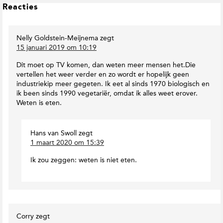
o
L
t
Reacties
w
e
e
n
v
e
T
a
Nelly Goldstein-Meijnema
zegt
s
o
n
15 januari 2019 om 10:19
I
E
H
n
a
a
Dit moet op TV komen, dan weten meer mensen het.Die
r
t
n
vertellen het weer verder en zo wordt er hopelijk geen
t
e
s
industriekip meer gegeten. Ik eet al sinds 1970 biologisch en
h
r
W
ik been sinds 1990 vegetariër, omdat ik alles weet erover.
M
a
e
Weten is eten.
a
t
c
g
z
t
a
e
i
Hans van Swoll
zegt
z
l
1 maart 2020 om 15:39
e
i
s
s
n
Ik zou zeggen: weten is niet eten.
e
Corry
zegt