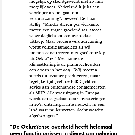
mogelijk op slachtgewicht met zo min
mogelijk voer. Nederland is juist een
voorloper als het gaat om
verduurzaming”, beweert De Haan
stellig. “Minder dieren per vierkante
meter, een trager groeiend ras, steeds
vaker daglicht en een overdekte
uitloop. Maar verdere verduurzaming
wordt volledig lamgelegd als wij
moeten concurreren met goedkope kip
uit Oekraïne.” Met name de
klimaatlening is de pluimveehouders
een doorn in het oog. “Wij moeten
steeds duurzamer produceren, maar
tegelijkertijd geeft de EBRD geld en
advies aan buitenlandse conglomeraten
als MHP. Alle vooruitgang in Europa
wordt teniet gedaan door investeringen
in zo’n ontransparante moloch. In een
land waar milieuwetten slecht worden
afgedwongen.”
“De Oekraïense overheid heeft helemaal
geen functionarissen in dienst om naleving