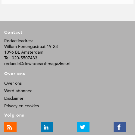
F
Contact
o
o
Redactieadres:
Willem Fenengastraat 19-23
t
1096 BL Amsterdam
e
Tel: 020-5507433
r
redactie@downtoearthmagazine.nl
Over ons
Over ons
Word abonnee
Disclaimer
Privacy en cookies
Volg ons