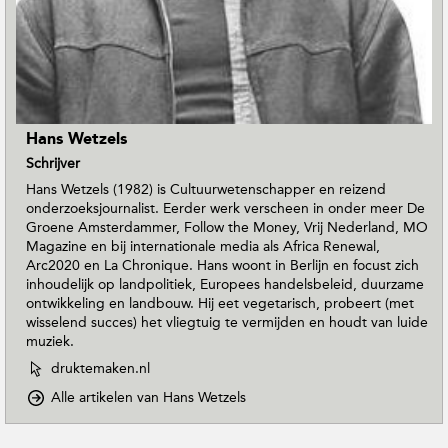
Hans Wetzels
Schrijver
Hans Wetzels (1982) is Cultuurwetenschapper en reizend
onderzoeksjournalist. Eerder werk verscheen in onder meer De
Groene Amsterdammer, Follow the Money, Vrij Nederland, MO
Magazine en bij internationale media als Africa Renewal,
Arc2020 en La Chronique. Hans woont in Berlijn en focust zich
inhoudelijk op landpolitiek, Europees handelsbeleid, duurzame
ontwikkeling en landbouw. Hij eet vegetarisch, probeert (met
wisselend succes) het vliegtuig te vermijden en houdt van luide
muziek.
W
druktemaken.nl
e
o
Alle artikelen van Hans Wetzels
b
p
s
D
i