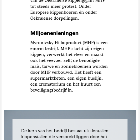
van de Oekraïense kippengigant MHP
tot steeds meer protest
. O
nder
Europese kippenboeren én
onder
Oekraïense dorpelingen.
Miljoenenleningen
Myronivsky Hilboproduct (MHP) is een
enorm bedrijf.
MHP
slacht zijn eigen
kippen, verwerkt het vlees
en
maakt
ook het
veevoer
zelf; de benodigde
mais, tarwe en zonnebloemen worden
door MHP
verbouw
d
.
Het heeft een
supermarktketen, een eigen buslijn,
een crematorium en het huurt een
beveiligingsbedrijf in.
De kern van het bedrijf bestaat uit tientallen
kippenstallen die verspreid liggen door het