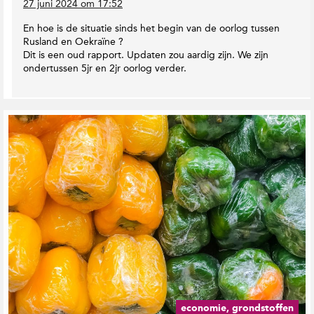
27 juni 2024 om 17:52
En hoe is de situatie sinds het begin van de oorlog tussen
Rusland en Oekraïne ?
Dit is een oud rapport. Updaten zou aardig zijn. We zijn
ondertussen 5jr en 2jr oorlog verder.
G
e
r
e
l
a
t
e
e
r
d
e
b
e
economie, grondstoffen