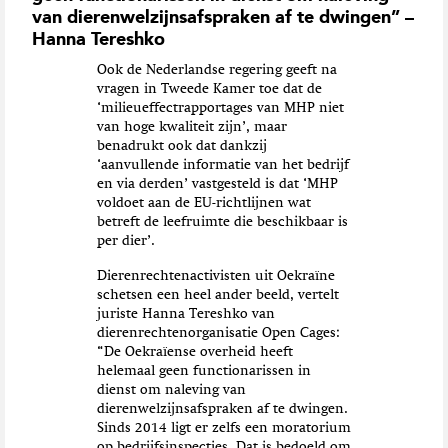
van dierenwelzijnsafspraken af te dwingen” –
Hanna Tereshko
Ook de Nederlandse regering geeft na
vragen in Tweede Kamer toe dat de
‘milieueffectrapportages van MHP niet
van hoge kwaliteit zijn’, maar
benadrukt ook dat dankzij
‘aanvullende informatie van het bedrijf
en via derden’ vastgesteld is dat ‘MHP
voldoet aan de EU-richtlijnen wat
betreft de leefruimte die beschikbaar is
per dier’.
Dierenrechtenactivisten uit Oekraïne
schetsen een heel ander beeld, vertelt
juriste Hanna Tereshko van
dierenrechtenorganisatie Open Cages:
“De Oekraïense overheid heeft
helemaal geen functionarissen in
dienst om naleving van
dierenwelzijnsafspraken af te dwingen.
Sinds 2014 ligt er zelfs een moratorium
op bedrijfsinspecties. Dat is bedoeld om