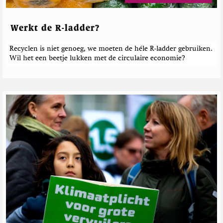
r
i
c
Werkt de R-ladder?
h
t
Recyclen is niet genoeg, we moeten de héle R-ladder gebruiken.
e
Wil het een beetje lukken met de circulaire economie?
n