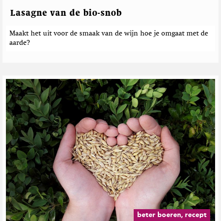
i
i
e
c
Lasagne van de bio-snob
n
h
k
t
Maakt het uit voor de smaak van de wijn hoe je omgaat met de
e
aarde?
n
beter boeren, recept