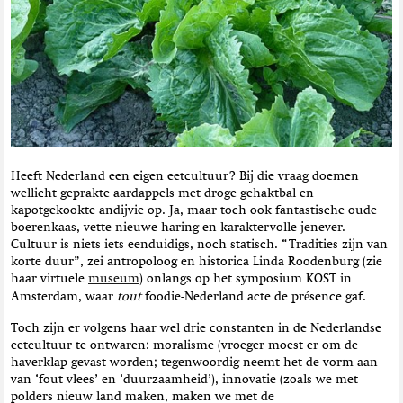
t
i
e
Heeft Nederland een eigen eetcultuur? Bij die vraag doemen
wellicht geprakte aardappels met droge gehaktbal en
kapotgekookte andijvie op. Ja, maar toch ook fantastische oude
boerenkaas, vette nieuwe haring en karaktervolle jenever.
Cultuur is niets iets eenduidigs, noch statisch. “Tradities zijn van
korte duur”, zei antropoloog en historica Linda Roodenburg (zie
haar virtuele
museum
) onlangs op het symposium KOST in
é
Amsterdam, waar
tout
foodie-Nederland acte de pr
sence gaf.
Toch zijn er volgens haar wel drie constanten in de Nederlandse
eetcultuur te ontwaren: moralisme (vroeger moest er om de
haverklap gevast worden; tegenwoordig neemt het de vorm aan
van ‘fout vlees’ en ‘duurzaamheid’), innovatie (zoals we met
polders nieuw land maken, maken we met de