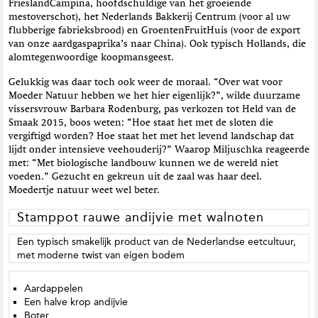
FrieslandCampina, hoofdschuldige van het groeiende
mestoverschot), het Nederlands Bakkerij Centrum (voor al uw
flubberige fabrieksbrood) en GroentenFruitHuis (voor de export
van onze aardgaspaprika’s naar China). Ook typisch Hollands, die
alomtegenwoordige koopmansgeest.
Gelukkig was daar toch ook weer de moraal. “Over wat voor
Moeder Natuur hebben we het hier eigenlijk?”, wilde duurzame
vissersvrouw Barbara Rodenburg, pas verkozen tot Held van de
Smaak 2015, boos weten: “Hoe staat het met de sloten die
vergiftigd worden? Hoe staat het met het levend landschap dat
lijdt onder intensieve veehouderij?” Waarop Miljuschka reageerde
met: “Met biologische landbouw kunnen we de wereld niet
voeden.” Gezucht en gekreun uit de zaal was haar deel.
Moedertje natuur weet wel beter.
Stamppot rauwe andijvie met walnoten
Een typisch smakelijk product van de Nederlandse eetcultuur,
met moderne twist van eigen bodem
Aardappelen
Een halve krop andijvie
Boter