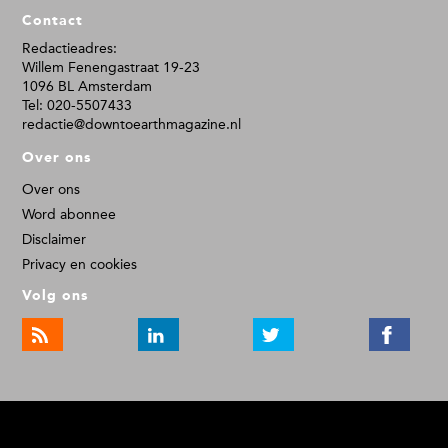
F
Contact
o
o
Redactieadres:
Willem Fenengastraat 19-23
t
1096 BL Amsterdam
e
Tel: 020-5507433
r
redactie@downtoearthmagazine.nl
Over ons
Over ons
Word abonnee
Disclaimer
Privacy en cookies
Volg ons