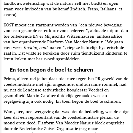
landbouwwetenschap wat de natuur zelf niet biedt) en open
staan voor invloeden van buitenaf (Indisch, Frans, Italiaans, et
cetera).
KOST moest een startpunt worden van “een nieuwe beweging
voor een gezonde eetcultuur voor iedereen”, aldus de mij tot dan
toe onbekende BN’er Miljuschka Witzenhausen, ambassadrice
van het organiserende Platform Van Moeder Natuur. “We gaan
eten weer
fucking cool
maken!”, riep ze lichtelijk hysterisch de
zaal in. Dat wilde ze bereiken door ruim tienduizend kinderen te
leren koken met basisvoedingsmiddelen.
En toen begon de boel te schuren
Prima, alleen red je het daar niet mee tegen het PR-geweld van de
voedselindustrie met zijn ongezonde, onduurzame rommel, had
nu net de Londense activistische hoogleraar Voedsel en
gezondheid Martin Caraher duidelijk gemaakt: wet- en
regelgeving zijn óók nodig. En toen begon de boel te schuren.
Want, nee, nee, wetgeving dat was niet de bedoeling, was de enige
keer dat een representant van de voedselindustrie plenair de
mond open deed. Platform Van Moeder Natuur bleek opgericht
door de Nederlandse Zuivel Organisatie (zeg maar