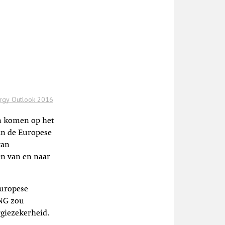
en komen op het
an de Europese
van
en van en naar
uropese
LNG zou
giezekerheid.