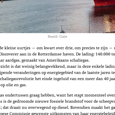
Beeld: Gate
e kleine uurtjes — om kwart over drie, om precies te zijn —
 Discoverer aan in de Rotterdamse haven. De lading: 140.000 
aar aardgas, gemaakt van Amerikaans schaliegas.
ezicht is dat weinig belangwekkend, maar in deze enkele ladin
rijpende veranderingen op energiegebied van de laatste jaren te
schaliegasrevolutie het einde ingeluid van een meer dan 40 ja
p olie en gas.
gas ondertussen graag hebben, want het stapt momenteel over
s is de gedroomde nieuwe fossiele brandstof voor de scheepva
; dat draait nu overwegend op diesel. Bovendien maakt het ga
opese Commissie gewenste uitkomsten van haar energiebeleid. 