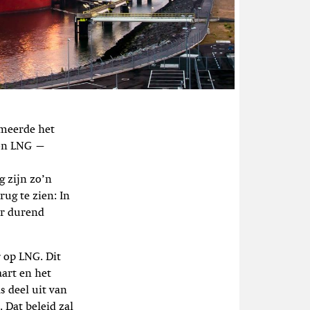
 meerde het
ton LNG —
g zijn zo’n
rug te zien: In
ar durend
 op LNG. Dit
art en het
s deel uit van
Dat beleid zal