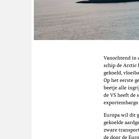
Vanochtend in d
schip de Arctic
gekoeld, vloeib
Op het eerste g
beetje alle ing
de VS heeft de 
exportembargo o
Europa wil dit 
gekoelde aardga
zware transport
de door de Eur