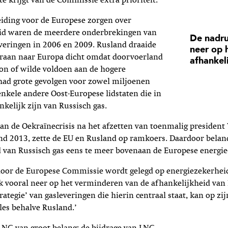
te krijgt van de Commissie extra prioriteit.
eiding voor de Europese zorgen over
id waren de meerdere onderbrekingen van
De nadru
veringen in 2006 en 2009. Rusland draaide
neer op 
skraan naar Europa dicht omdat doorvoerland
afhankel
on of wilde voldoen aan de hogere
 had grote gevolgen voor zowel miljoenen
enkele andere Oost-Europese lidstaten die in
kelijk zijn van Russisch gas.
an de Oekraïnecrisis na het afzetten van toenmalig president
ind 2013, zette de EU en Rusland op ramkoers. Daardoor belan
 van Russisch gas eens te meer bovenaan de Europese energie
door de Europese Commissie wordt gelegd op energiezekerhei
k vooral neer op het verminderen van de afhankelijkheid van
trategie’ van gasleveringen die hierin centraal staat, kan op z
lles behalve Rusland.’