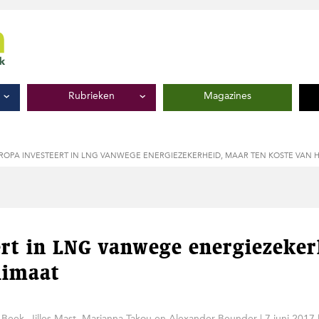
Rubrieken
Magazines
ROPA INVESTEERT IN LNG VANWEGE ENERGIEZEKERHEID, MAAR TEN KOSTE VAN H
rt in LNG vanwege energiezeker
limaat
 Beek, Jilles Mast, Marianna Takou en Alexander Beunder
|
7 juni 2017