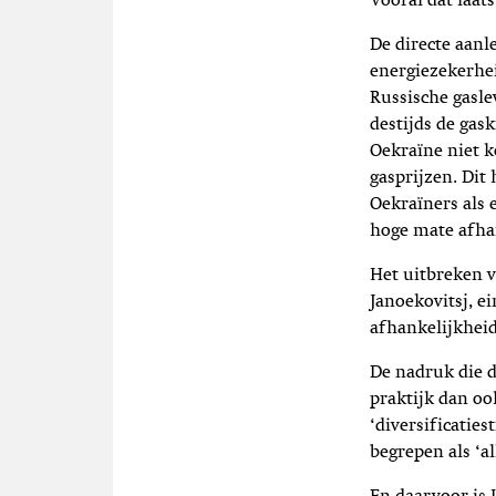
Vooral dat laats
De directe aanl
energiezekerhe
Russische gasle
destijds de ga
Oekraïne niet k
gasprijzen. Dit
Oekraïners als 
hoge mate afhan
Het uitbreken v
Janoekovitsj
, e
afhankelijkheid
De nadruk die 
praktijk dan oo
‘diversificaties
begrepen als ‘a