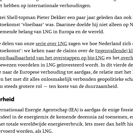
ct hebben op internationale verhoudingen.
 zei Shell-topman Pieter Dekker een paar jaar geleden dan oo
toekomst ‘vloeibaar’ was. Daarmee doelde hij niet alleen op 
nemende belang van LNG in Europa en de wereld.
ie delen van onze
serie over LNG
zagen we hoe Nederland zich
 toekomst’: we keken naar de claims over de
(tegenvallende) 
(on)haalbaarheid van het overstappen op bio-LNG
en het
overh
ewezen voordelen in LNG geïnvesteerd wordt. In dit vierde 
e naar de Europese verhouding tot aardgas, de relatie met het
en het met dit alles onlosmakelijk verbonden geopolitieke sc
en steeds grotere rol — ten koste van de duurzaamheid.
rheid
ernationaal Energie Agentschap (IEA) is aardgas de enige fossi
ndeel in de energiemix de komende decennia zal toenemen, en
et totale wereldwijde energieverbruik. Iets meer dan helft hi
ervoerd worden, als LNG.