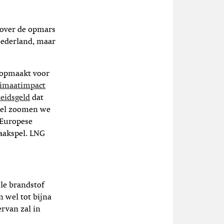
k over de opmars
Nederland, maar
 opmaakt voor
klimaatimpact
eidsgeld
dat
deel zoomen we
 Europese
haakspel. LNG
ele brandstof
 wel tot bijna
ervan zal in