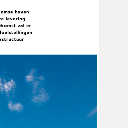
rdamse haven
ze levering
ekomst zal er
oelstellingen
astructuur