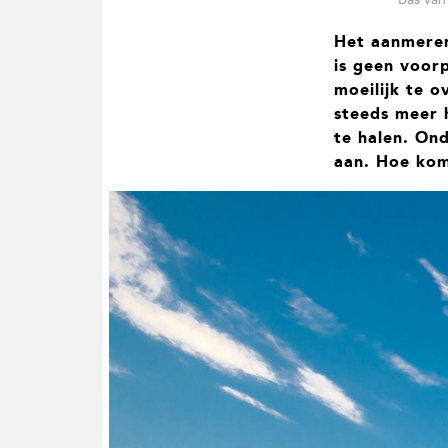
t
i
Het aanmeren
e
is geen voor
moeilijk te o
steeds meer 
te halen. On
aan. Hoe ko