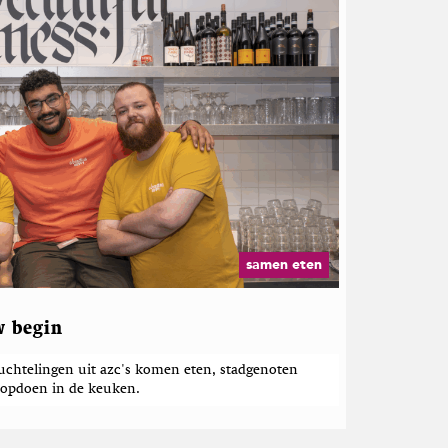
samen eten
w begin
uchtelingen uit azc's komen eten, stadgenoten
 opdoen in de keuken.