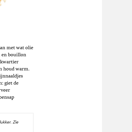
pan met wat olie
 en bouillon
 kwartier
 en houd warm.
ijnnaaldjes
: giet de
rveer
roensap
lukker. Zie