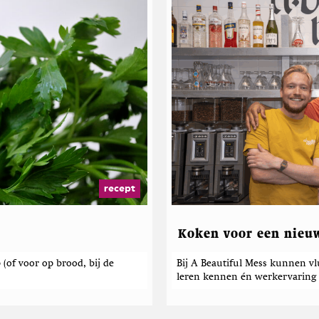
t
e
v
a
n
M
i
c
h
i
e
l
B
u
recept
s
s
i
Koken voor een nieu
n
k
p (of voor op brood, bij de
Bij A Beautiful Mess kunnen vl
leren kennen én werkervaring