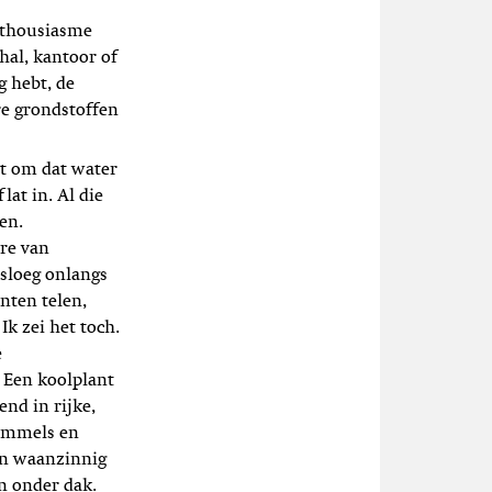
enthousiasme
hal, kantoor of
g hebt, de
re grondstoffen
st om dat water
lat in. Al die
en.
rre van
 sloeg onlangs
nten telen,
Ik zei het toch.
e
 Een koolplant
end in rijke,
himmels en
Een waanzinnig
n onder dak.