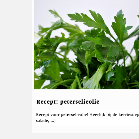
e
r
e
l
a
t
e
e
r
d
e
b
e
r
Recept: peterselieolie
i
Recept voor peterselieolie! Heerlijk bij de kerriesoe
c
salade, ...)
h
t