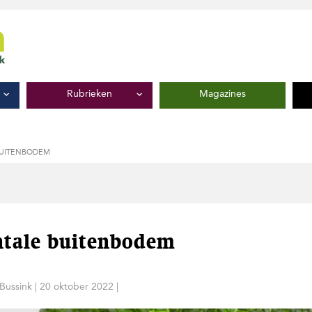
Rubrieken
Magazines
BUITENBODEM
ontale buitenbodem
 Bussink
|
20 oktober 2022
|