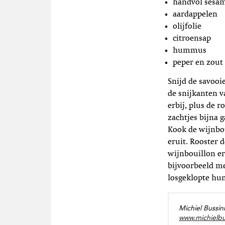
handvol sesa
aardappelen
olijfolie
citroensap
hummus
peper en zout
Snijd de savooi
de snijkanten v
erbij, plus de 
zachtjes bijna 
Kook de wijnbou
eruit. Rooster 
wijnbouillon er
bijvoorbeeld me
losgeklopte hu
Michiel Bussin
www.michielbu