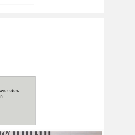
 over eten.
en