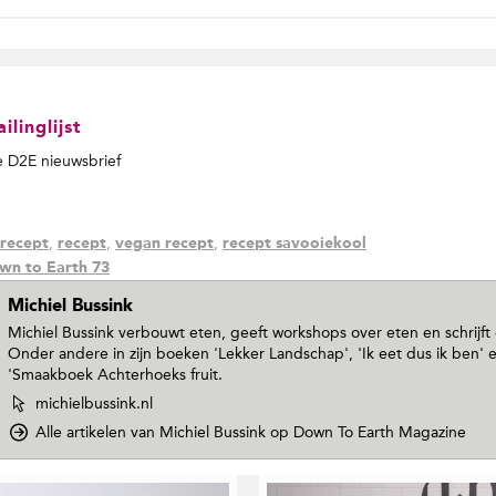
linglijst
de D2E nieuwsbrief
,
,
,
 recept
recept
vegan recept
recept savooiekool
wn to Earth 73
Michiel Bussink
Michiel Bussink verbouwt eten, geeft workshops over eten en schrijft
Onder andere in zijn boeken 'Lekker Landschap', 'Ik eet dus ik ben' 
'Smaakboek Achterhoeks fruit.
W
michielbussink.nl
e
Alle artikelen van Michiel Bussink
op Down To Earth Magazine
b
s
i