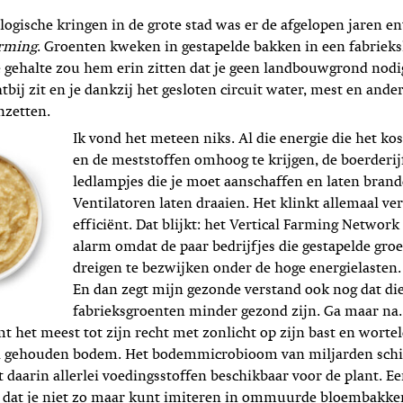
ogische kringen in de grote stad was er de afgelopen jaren 
arming
. Groenten kweken in gestapelde bakken in een fabrieks
e gehalte zou hem erin zitten dat je geen landbouwgrond nodi
bij zit en je dankzij het gesloten circuit water, mest en ande
nzetten.
Ik vond het meteen niks. Al die energie die het ko
en de meststoffen omhoog te krijgen, de boerderijf
ledlampjes die je moet aanschaffen en laten brand
Ventilatoren laten draaien. Het klinkt allemaal ve
efficiënt. Dat blijkt: het Vertical Farming Network
alarm omdat de paar bedrijfjes die gestapelde groe
dreigen te bezwijken onder de hoge energielasten. 
En dan zegt mijn gezonde verstand ook nog dat di
fabrieksgroenten minder gezond zijn. Ga maar na.
mt het meest tot zijn recht met zonlicht op zijn bast en wortel
sch gehouden bodem. Het bodemmicrobioom van miljarden sc
 daarin allerlei voedingsstoffen beschikbaar voor de plant. 
 dat je niet zo maar kunt imiteren in ommuurde bloembakke