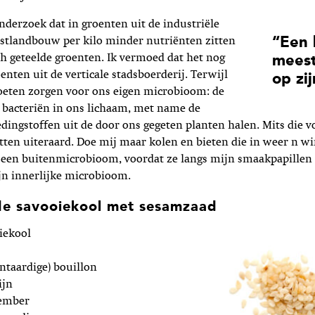
onderzoek dat in groenten uit de industriële
“Een 
estlandbouw per kilo minder nutriënten zitten
ch geteelde groenten. Ik vermoed dat het nog
meest
enten uit de verticale stadsboerderij. Terwijl
op zij
eten zorgen voor ons eigen microbioom: de
 bacteriën in ons lichaam, met name de
dingstoffen uit de door ons gegeten planten halen. Mits die v
itten uiteraard. Doe mij maar kolen en bieten die in weer n wi
 een buitenmicrobioom, voordat ze langs mijn smaakpapille
jn innerlijke microbioom.
de savooiekool met sesamzaad
iekool
antaardige) bouillon
ijn
gember