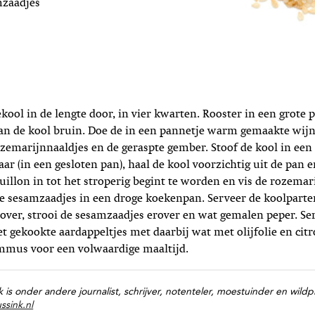
mzaadjes
ekool in de lengte door, in vier kwarten. Rooster in een grote 
an de kool bruin. Doe de in een pannetje warm gemaakte wijn
rozemarijnnaaldjes en de geraspte gember. Stoof de kool in een
gaar (in een gesloten pan), haal de kool voorzichtig uit de pan
illon in tot het stroperig begint te worden en vis de rozemar
de sesamzaadjes in een droge koekenpan. Serveer de koolparten
over, strooi de sesamzaadjes erover en wat gemalen peper. Se
t gekookte aardappeltjes met daarbij wat met olijfolie en cit
mmus voor een volwaardige maaltijd.
k is onder andere journalist, schrijver, notenteler, moestuinder en wildp
ssink.nl