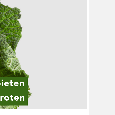
bieten
proten