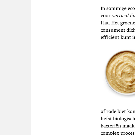
In sommige ecol
voor
vertical f
flat. Het groen
consument dicht
efficiënt kunt i
of rode biet ko
liefst biologi
bacteriën maakt
complex proces