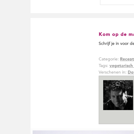
Kom op de mai
Schrijf je in voor 
Categorie:
Recept
Tags:
vegetarisch
Verschenen in:
Do
G