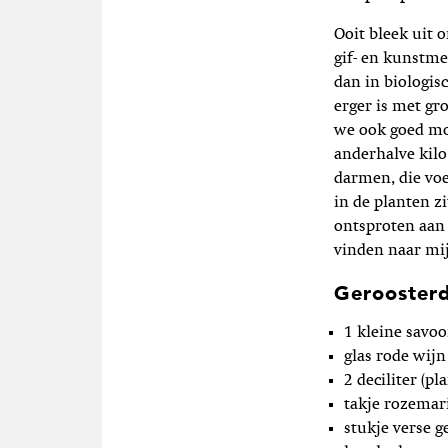
Ooit bleek uit 
gif- en kunstm
dan in biologis
erger is met gro
we ook goed mo
anderhalve kilo
darmen, die voe
in de planten z
ontsproten aan
vinden naar mi
Gerooster
1 kleine savoo
glas rode wijn
2 deciliter (pl
takje rozemar
stukje verse 