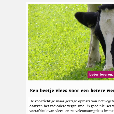
e
n
beter boeren,
Een beetje vlees voor een betere we
De voorzichtige maar gestage opmars van het vegeta
daarvan het radicalere veganisme - is goed nieuws 
voetafdruk van vlees- en zuivelconsumptie is immer