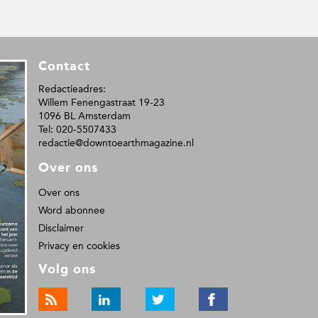
Contact
Redactieadres:
Willem Fenengastraat 19-23
1096 BL Amsterdam
Tel: 020-5507433
redactie@downtoearthmagazine.nl
Over ons
Over ons
Word abonnee
Disclaimer
Privacy en cookies
Volg ons