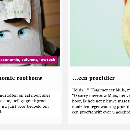
 economie, columns, lowtech
onomie roofbouw
…een proefdier
“Muis…” “Dag meneer Muis, me
ndstoffen en zal nooit alles
“O sorry mevrouw Muis, het vers
ene, heilige graal: groei.
hoor, ik heb net nieuwe mascara
r nu juist voor bedoeld om
modellen tegenwoordig proefdi
.
een proefschrift over u geschr