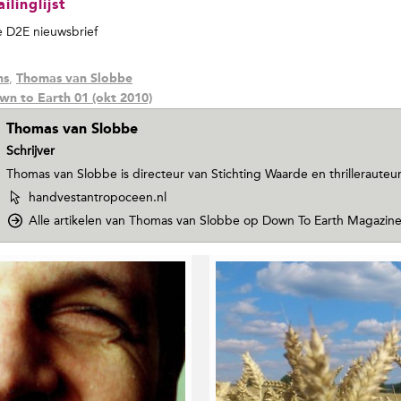
linglijst
de D2E nieuwsbrief
,
ns
Thomas van Slobbe
wn to Earth 01 (okt 2010)
Thomas van Slobbe
Schrijver
Thomas van Slobbe is directeur van Stichting Waarde en thrillerauteur
W
handvestantropoceen.nl
e
Alle artikelen van Thomas van Slobbe
op Down To Earth Magazin
b
s
i
t
e
v
a
n
T
h
o