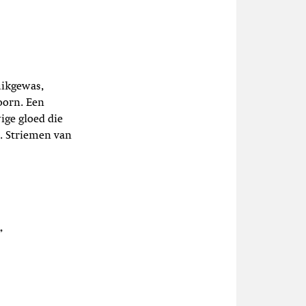
uikgewas,
oorn. Een
ige gloed die
. Striemen van
”