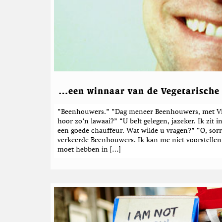
e
e
r
d
e
b
e
r
…een winnaar van de Vegetarische
i
“Beenhouwers.” “Dag meneer Beenhouwers, met Vince
c
hoor zo’n lawaai?” “U belt gelegen, jazeker. Ik zit
h
een goede chauffeur. Wat wilde u vragen?” “O, sorr
t
verkeerde Beenhouwers. Ik kan me niet voorstellen
e
moet hebben in […]
n