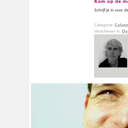
Kom op de mai
Schrijf je in voor 
Categorie:
Colum
Verschenen in:
Do
G
e
r
e
l
a
t