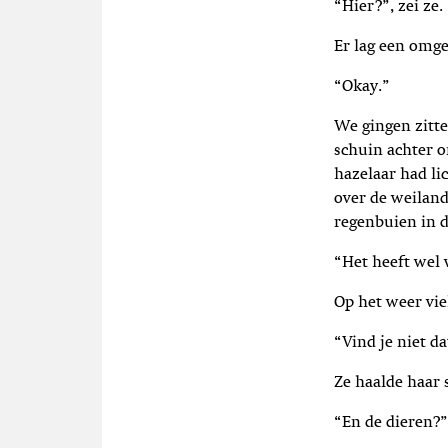
“Hier?”, zei ze.
t
i
Er lag een omge
e
“Okay.”
We gingen zitt
schuin achter 
hazelaar had li
over de weilan
regenbuien in d
“Het heeft wel 
Op het weer viel
“Vind je niet d
Ze haalde haar 
“En de dieren?