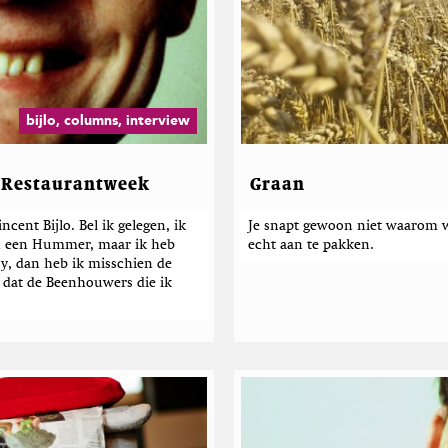
m
a
s
v
a
n
bijlo, columns, interview
S
l
o
 Restaurantweek
Graan
b
b
nt Bijlo. Bel ik gelegen, ik
e
Je snapt gewoon niet waarom 
 in een Hummer, maar ik heb
echt aan te pakken.
y, dan heb ik misschien de
 dat de Beenhouwers die ik