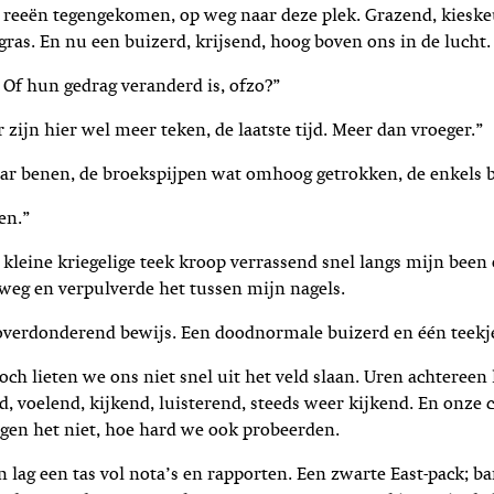
reeën tegengekomen, op weg naar deze plek. Grazend, kieske
gras. En nu een buizerd, krijsend, hoog boven ons in de lucht.
 Of hun gedrag veranderd is, ofzo?”
r zijn hier wel meer teken, de laatste tijd. Meer dan vroeger.”
ar benen, de broekspijpen wat omhoog getrokken, de enkels b
en.”
n kleine kriegelige teek kroop verrassend snel langs mijn been
 weg en verpulverde het tussen mijn nagels.
overdonderend bewijs. Een doodnormale buizerd en één teekje
och lieten we ons niet snel uit het veld slaan. Uren achteree
d, voelend, kijkend, luisterend, steeds weer kijkend. En onze 
agen het niet, hoe hard we ook probeerden.
 lag een tas vol nota’s en rapporten. Een zwarte East-pack; ba