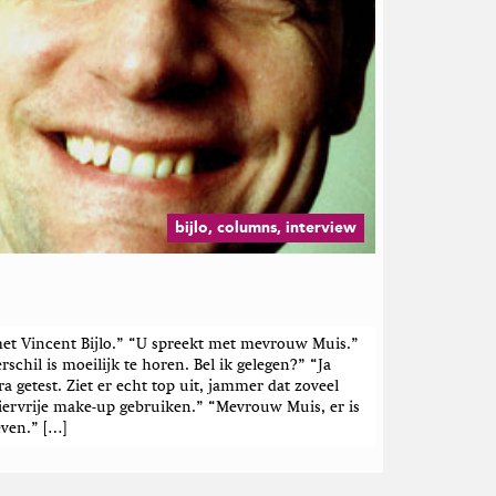
bijlo, columns, interview
t Vincent Bijlo.” “U spreekt met mevrouw Muis.”
chil is moeilijk te horen. Bel ik gelegen?” “Ja
 getest. Ziet er echt top uit, jammer dat zoveel
ervrije make-up gebruiken.” “Mevrouw Muis, er is
even.” […]