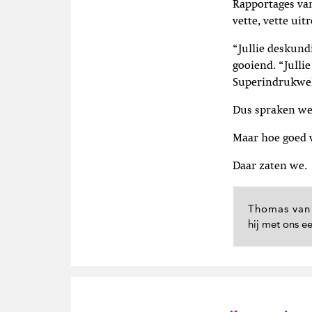
Rapportages van
vette, vette ui
“Jullie deskund
gooiend. “Julli
Superindrukwek
Dus spraken we 
Maar hoe goed w
Daar zaten we.
Thomas van
hij met ons e