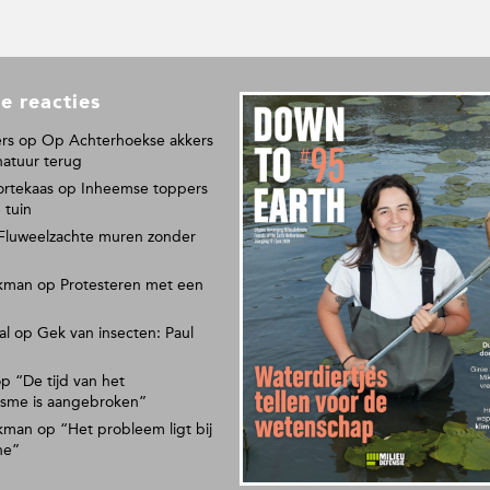
e reacties
L
e
rs
op
Op Achterhoekse akkers
e
natuur terug
s
ortekaas
op
Inheemse toppers
o
 tuin
n
Fluweelzachte muren zonder
s
p
kman
op
Protesteren met een
a
p
al
op
Gek van insecten: Paul
i
e
r
op
“De tijd van het
isme is aangebroken”
e
n
kman
op
“Het probleem ligt bij
m
ne”
a