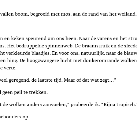
vallen boom, begroeid met mos, aan de rand van het weiland.
en en keken speurend om ons heen. Naar de varens en het str
ons. Het bedruppelde spinnenweb. De braamstruik en de sleed
cht verkleurde blaadjes. En voor ons, natuurlijk, naar de blauw
den hing. De hoogzwangere lucht met donkeromrande wolken
e verte.
veel geregend, de laatste tijd. Maar of dat wat zegt…”
 geen peil te trekken.
at de wolken anders aanvoelen,” probeerde ik. “Bijna tropisch.
schouders op.
”