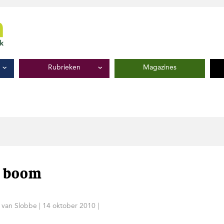
Rubrieken
Magazines
n boom
 van Slobbe
|
14 oktober 2010
|