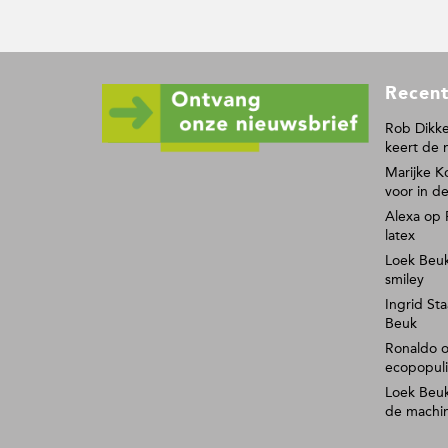
F
Recent
o
o
Rob Dikke
keert de 
t
Marijke K
e
voor in de
r
Alexa
op
latex
Loek Beu
smiley
Ingrid Sta
Beuk
Ronaldo
ecopopul
Loek Beu
de machi