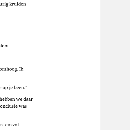
urig kruiden
loot.
 omhoog. Ik
 op je been.”
n hebben we daar
conclusie was
rstensvol.