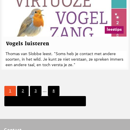
leestips
Vogels luisteren
Thomas van Slobbe leest. "Soms heb je contact met andere
soorten, in het wild. Je kunt ze niet verstaan, ze spreken immers
een andere taal, en toch versta je ze."
I
P
P
P
P
1
2
3
…
8
n
a
a
a
a
t
Volgende pagina
g
g
g
g
e
i
i
i
i
r
n
n
n
n
i
a
a
a
a
m
F
p
Contact