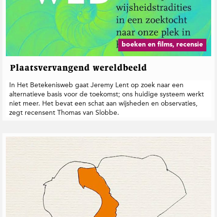
m
a
s
v
a
boeken en films, recensie
n
S
Plaatsvervangend wereldbeeld
l
o
In Het Betekenisweb gaat Jeremy Lent op zoek naar een
b
alternatieve basis voor de toekomst; ons huidige systeem werkt
b
niet meer. Het bevat een schat aan wijsheden en observaties,
e
zegt recensent Thomas van Slobbe.