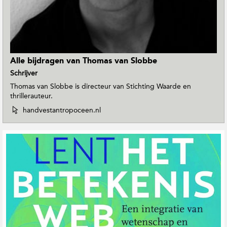
t
i
e
Alle bijdragen van Thomas van Slobbe
Schrijver
Thomas van Slobbe is directeur van Stichting Waarde en
thrillerauteur.
W
handvestantropoceen.nl
e
b
s
i
t
e
v
a
n
T
h
o