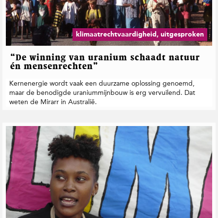
t
i
e
klimaatrechtvaardigheid, uitgesproken
“De winning van uranium schaadt natuur
én mensenrechten”
Kernenergie wordt vaak een duurzame oplossing genoemd,
maar de benodigde uraniummijnbouw is erg vervuilend. Dat
weten de Mirarr in Australië.