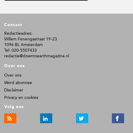
i
i
i
i
n
n
n
n
a
a
a
a
F
Contact
o
o
Redactieadres:
Willem Fenengastraat 19-23
t
1096 BL Amsterdam
e
Tel: 020-5507433
r
redactie@downtoearthmagazine.nl
Over ons
Over ons
Word abonnee
Disclaimer
Privacy en cookies
Volg ons