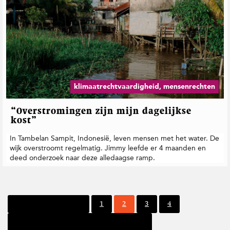
klimaatrechtvaardigheid, mensenrechten
“Overstromingen zijn mijn dagelijkse
kost”
In Tambelan Sampit, Indonesië, leven mensen met het water. De
wijk overstroomt regelmatig. Jimmy leefde er 4 maanden en
deed onderzoek naar deze alledaagse ramp.
P
P
P
P
Vorige pagina
1
2
3
4
a
a
a
a
Volgende pagina
g
g
g
g