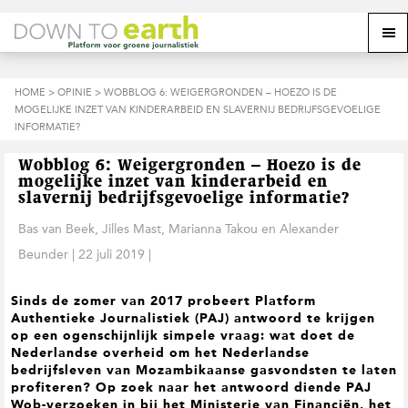
S
D
S
Z
Z
M
p
o
p
o
o
e
r
o
r
e
e
k
i
r
i
k
o
n
n
n
HOME
>
OPINIE
> WOBBLOG 6: WEIGERGRONDEN – HOEZO IS DE
o
n
p
g
a
g
MOGELIJKE INZET VAN KINDERARBEID EN SLAVERNIJ BEDRIJFSGEVOELIGE
p
d
n
a
n
e
INFORMATIE?
d
u
s
a
r
a
e
i
a
d
a
z
Wobblog 6: Weigergronden – Hoezo is de
t
r
e
r
e
mogelijke inzet van kinderarbeid en
e
d
h
d
w
slavernij bedrijfsgevoelige informatie?
e
o
e
e
Bas van Beek, Jilles Mast, Marianna Takou en Alexander
h
o
v
b
o
f
o
s
Beunder
|
22 juli 2019
|
o
d
e
i
f
i
t
t
d
n
t
e
Sinds de zomer van 2017 probeert Platform
n
h
e
Authentieke Journalistiek (PAJ) antwoord te krijgen
a
o
k
op een ogenschijnlijk simpele vraag: wat doet de
v
u
s
Nederlandse overheid om het Nederlandse
i
d
t
bedrijfsleven van Mozambikaanse gasvondsten te laten
g
profiteren? Op zoek naar het antwoord diende PAJ
a
Wob-verzoeken in bij het Ministerie van Financiën, het