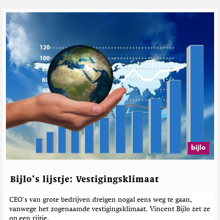
a
M
T
a
a
r
k
i
o
a
u
n
e
n
n
a
A
T
l
a
e
k
x
o
a
u
n
e
d
n
e
A
bijlo
r
l
B
e
e
x
u
Bijlo’s lijstje: Vestigingsklimaat
a
n
n
d
CEO's van grote bedrijven dreigen nogal eens weg te gaan,
d
e
vanwege het zogenaamde vestigingsklimaat. Vincent Bijlo zet ze
e
r
op een rijtje.
r