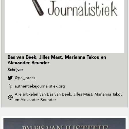
Bas van Beek, Jilles Mast, Marianna Takou en
Alexander Beunder
Schrijver
V
@paj_press
o
W
authentiekejournalistiek.org
l
e
g
Alle artikelen van Bas van Beek, Jilles Mast, Marianna Takou
b
B
o
en Alexander Beunder
s
a
p
i
s
D
t
v
o
G
e
a
w
v
e
n
n