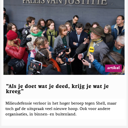
a
r
B
T
n
e
e
o
B
l
e
E
a
a
k
a
s
,
r
t
v
J
t
e
a
i
h
e
n
l
M
r
B
l
a
e
d
e
g
e
e
s
a
k
b
M
z
,
e
a
artikel
i
J
r
s
n
i
t
e
i
l
,
c
“Als je doet wat je deed, krijg je wat je
l
M
h
kreeg”
e
a
t
s
r
e
M
Milieudefensie verloor in het hoger beroep tegen Shell, maar
i
a
toch gaf de uitspraak veel nieuwe hoop. Ook voor andere
n
a
s
organisaties, in binnen- en buitenland.
n
t
n
,