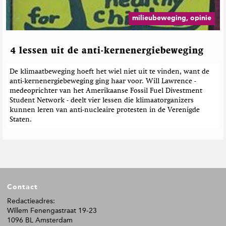
milieubeweging, opinie
4 lessen uit de anti-kernenergiebeweging
De klimaatbeweging hoeft het wiel niet uit te vinden, want de
anti-kernenergiebeweging ging haar voor. Will Lawrence -
medeoprichter van het Amerikaanse Fossil Fuel Divestment
Student Network - deelt vier lessen die klimaatorganizers
kunnen leren van anti-nucleaire protesten in de Verenigde
Staten.
F
Contact
o
o
Redactieadres:
Willem Fenengastraat 19-23
t
1096 BL Amsterdam
e