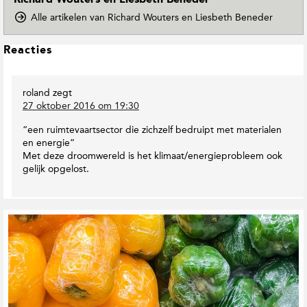
Richard Wouters en Liesbeth Beneder
o
Alle artikelen van Richard Wouters en Liesbeth Beneder
p
D
L
Reacties
o
e
w
e
n
roland
zegt
s
T
27 oktober 2016 om 19:30
o
I
E
n
“een ruimtevaartsector die zichzelf bedruipt met materialen
a
t
en energie”
r
e
Met deze droomwereld is het klimaat/energieprobleem ook
t
r
gelijk opgelost.
h
a
M
c
a
t
g
G
i
a
e
e
z
r
i
s
e
n
l
e
a
t