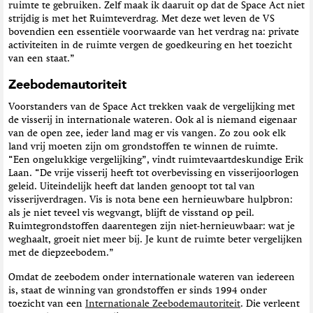
ruimte te gebruiken. Zelf maak ik daaruit op dat de Space Act niet
strijdig is met het Ruimteverdrag. Met deze wet leven de VS
bovendien een essentiële voorwaarde van het verdrag na: private
activiteiten in de ruimte vergen de goedkeuring en het toezicht
van een staat.”
Zeebodemautoriteit
Voorstanders van de Space Act trekken vaak de vergelijking met
de visserij in internationale wateren. Ook al is niemand eigenaar
van de open zee, ieder land mag er vis vangen. Zo zou ook elk
land vrij moeten zijn om grondstoffen te winnen de ruimte.
“Een ongelukkige vergelijking”, vindt ruimtevaartdeskundige Erik
Laan. “De vrije visserij heeft tot overbevissing en visserijoorlogen
geleid. Uiteindelijk heeft dat landen genoopt tot tal van
visserijverdragen. Vis is nota bene een hernieuwbare hulpbron:
als je niet teveel vis wegvangt, blijft de visstand op peil.
Ruimtegrondstoffen daarentegen zijn niet-hernieuwbaar: wat je
weghaalt, groeit niet meer bij. Je kunt de ruimte beter vergelijken
met de diepzeebodem.”
Omdat de zeebodem onder internationale wateren van iedereen
is, staat de winning van grondstoffen er sinds 1994 onder
toezicht van een
Internationale Zeebodemautoriteit
. Die verleent