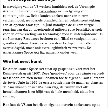
In navolging van de VS werken inmiddels ook de Verenigde
Arabische Emiraten en
Luxemburg
aan wetgeving voor
ruimtemijnbouw. Beide landen zoeken naar een nieuw
verdienmodel, nu fossiele brandstoffen en belastingontwijking
een aflopende zaak zijn. In juni kondigde de Luxemburgse
regering aan dat zij tweehonderd miljoen euro beschikbaar stelt
voor de ontwikkeling van technologie voor ruimtemijnbouw. DSI
en Planetary Resources besloten een filiaal te vestigen in het
groothertogdom. Daarmee willen deze bedrijven niet alleen
overheidsgeld, maar ook extra legitimiteit verwerven. De
Amerikaanse Space Act ligt namelijk onder vuur.
Wie het eerst komt
De Amerikaanse Space Act staat op gespannen voet met het
Ruimteverdrag
uit 1967. Deze ‘grondwet’ voor de ruimte verbiedt
het landen om zich hemellichamen toe te eigenen. Ook al bracht
de Sovjet-Unie in 1959 de eerste sonde naar de maan en plantten
de Amerikanen er in 1969 hun vlag, de ruimte met alle
hemellichamen is en blijft van de hele mensheid, aldus het
verdrag.
Hoe kan de VS aan bedrijven eigendomsrecht toekennen op de