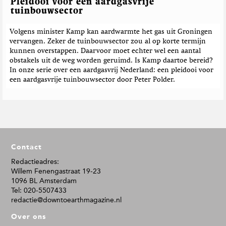
Pleidooi voor een aardgasvrije
tuinbouwsector
Volgens minister Kamp kan aardwarmte het gas uit Groningen
vervangen. Zeker de tuinbouwsector zou al op korte termijn
kunnen overstappen. Daarvoor moet echter wel een aantal
obstakels uit de weg worden geruimd. Is Kamp daartoe bereid?
In onze serie over een aardgasvrij Nederland: een pleidooi voor
een aardgasvrije tuinbouwsector door Peter Polder.
F
Contact
o
o
Redactieadres:
Willem Fenengastraat 19-23
t
1096 BL Amsterdam
e
Tel: 020-5507433
r
redactie@downtoearthmagazine.nl
Over ons