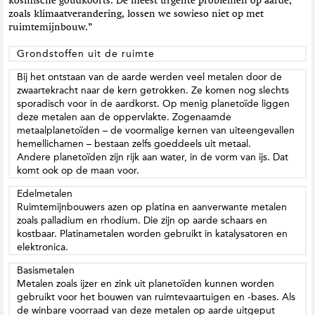
kosmische goudkoorts. De meest urgente problemen op aarde,
zoals klimaatverandering, lossen we sowieso niet op met
ruimtemijnbouw.”
Grondstoffen uit de ruimte
Bij het ontstaan van de aarde werden veel metalen door de
zwaartekracht naar de kern getrokken. Ze komen nog slechts
sporadisch voor in de aardkorst. Op menig planetoïde liggen
deze metalen aan de oppervlakte. Zogenaamde
metaalplanetoïden – de voormalige kernen van uiteengevallen
hemellichamen – bestaan zelfs goeddeels uit metaal.
Andere planetoïden zijn rijk aan water, in de vorm van ijs. Dat
komt ook op de maan voor.
Edelmetalen
Ruimtemijnbouwers azen op platina en aanverwante metalen
zoals palladium en rhodium. Die zijn op aarde schaars en
kostbaar. Platinametalen worden gebruikt in katalysatoren en
elektronica.
Basismetalen
Metalen zoals ijzer en zink uit planetoïden kunnen worden
gebruikt voor het bouwen van ruimtevaartuigen en -bases. Als
de winbare voorraad van deze metalen op aarde uitgeput