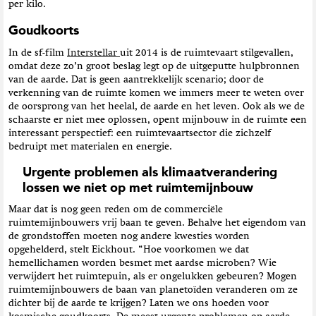
per kilo.
Goudkoorts
In de sf-film
Interstellar
uit 2014 is de ruimtevaart stilgevallen,
omdat deze zo’n groot beslag legt op de uitgeputte hulpbronnen
van de aarde. Dat is geen aantrekkelijk scenario; door de
verkenning van de ruimte komen we immers meer te weten over
de oorsprong van het heelal, de aarde en het leven. Ook als we de
schaarste er niet mee oplossen, opent mijnbouw in de ruimte een
interessant perspectief: een ruimtevaartsector die zichzelf
bedruipt met materialen en energie.
Urgente problemen als klimaatverandering
lossen we niet op met ruimtemijnbouw
Maar dat is nog geen reden om de commerciële
ruimtemijnbouwers vrij baan te geven. Behalve het eigendom van
de grondstoffen moeten nog andere kwesties worden
opgehelderd, stelt Eickhout. “Hoe voorkomen we dat
hemellichamen worden besmet met aardse microben? Wie
verwijdert het ruimtepuin, als er ongelukken gebeuren? Mogen
ruimtemijnbouwers de baan van planetoïden veranderen om ze
dichter bij de aarde te krijgen? Laten we ons hoeden voor