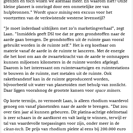
grenzen en toch willen we allemaal meer. En waarom niet? Onze
kleine planeet is omringd door een onmetelijke zee van
hulpbronnen.” Wordt
space mining
een excuus voor het
voortzetten van de verkwistende westerse levensstijl?
“Je moet inderdaad uitkijken met zo’n marketingverhaal”, zegt
Laan. “Inmiddels geeft DSI toe dat ze geen grondstoffen naar de
aarde gaan brengen. De grondstoffen uit de ruimte gaan vooral
gebruikt worden in de ruimte zelf.” Het is erg kostbaar om
materie vanaf de aarde in de ruimte te lanceren. Met de energie
die het kost om aan de zwaartekracht van de aarde te ontsnappen
kunnen miljoenen kilometers in de ruimte worden afgelegd.
Daarom is het interessant om ruimtevaartuigen en ruimtestations
te bouwen in de ruimte, met metalen uit de ruimte. Ook
raketbrandstof kan in de ruimte geproduceerd worden,
bijvoorbeeld uit water van planetoïden met behulp van zonlicht.
Daar liggen vooralsnog de grootste kansen voor
space miners.
Op korte termijn, zo vermoedt Laan, is alleen rhodium waardevol
genoeg om vanaf planetoïden naar de aarde te brengen. “Dat zou
over tien jaar al kunnen gebeuren. Dit platina-achtige edelmetaal
is zeer schaars in de aardkorst en valt lastig te winnen, terwijl er
tal van waardevolle toepassingen voor zijn, onder meer in de
clean-tech
. De prijs van rhodium piekte al eens bij 200.000 euro