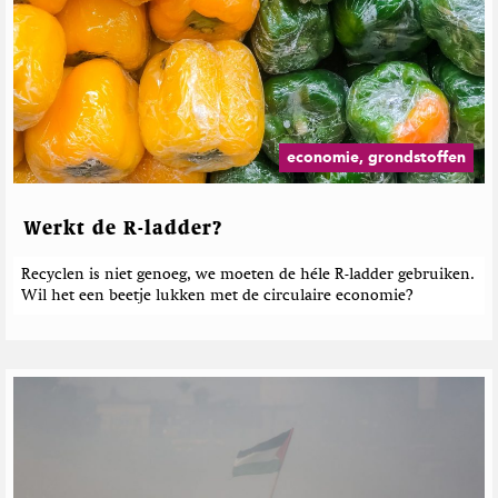
e
e
r
d
e
b
e
economie, grondstoffen
r
i
c
Werkt de R-ladder?
h
t
Recyclen is niet genoeg, we moeten de héle R-ladder gebruiken.
e
Wil het een beetje lukken met de circulaire economie?
n