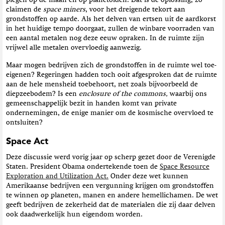
plegen op de maan en op planetoïden. Dat is de oplossing, zo
claimen de
space miners
, voor het dreigende tekort aan
grondstoffen op aarde. Als het delven van ertsen uit de aardkorst
in het huidige tempo doorgaat, zullen de winbare voorraden van
een aantal metalen nog deze eeuw opraken. In de ruimte zijn
vrijwel alle metalen overvloedig aanwezig.
Maar mogen bedrijven zich de grondstoffen in de ruimte wel toe-
eigenen? Regeringen hadden toch ooit afgesproken dat de ruimte
aan de hele mensheid toebehoort, net zoals bijvoorbeeld de
diepzeebodem? Is een
enclosure of the commons,
waarbij ons
gemeenschappelijk bezit in handen komt van private
ondernemingen, de enige manier om de kosmische overvloed te
ontsluiten?
Space Act
Deze discussie werd vorig jaar op scherp gezet door de Verenigde
Staten. President Obama ondertekende toen de
Space Resource
Exploration and Utilization Act.
Onder deze wet kunnen
Amerikaanse bedrijven een vergunning krijgen om grondstoffen
te winnen op planeten, manen en andere hemellichamen. De wet
geeft bedrijven de zekerheid dat de materialen die zij daar delven
ook daadwerkelijk hun eigendom worden.