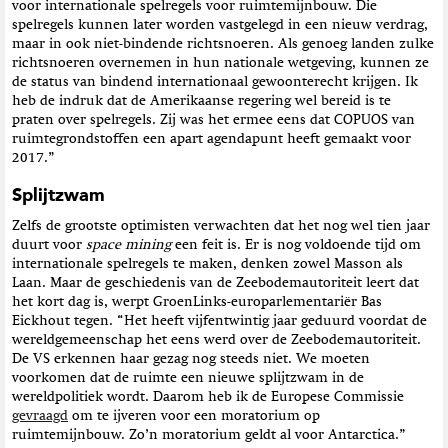
voor internationale spelregels voor ruimtemijnbouw. Die
spelregels kunnen later worden vastgelegd in een nieuw verdrag,
maar in ook niet-bindende richtsnoeren. Als genoeg landen zulke
richtsnoeren overnemen in hun nationale wetgeving, kunnen ze
de status van bindend internationaal gewoonterecht krijgen. Ik
heb de indruk dat de Amerikaanse regering wel bereid is te
praten over spelregels. Zij was het ermee eens dat COPUOS van
ruimtegrondstoffen een apart agendapunt heeft gemaakt voor
2017.”
Splijtzwam
Zelfs de grootste optimisten verwachten dat het nog wel tien jaar
duurt voor
space mining
een feit is. Er is nog voldoende tijd om
internationale spelregels te maken, denken zowel Masson als
Laan. Maar de geschiedenis van de Zeebodemautoriteit leert dat
het kort dag is, werpt GroenLinks-europarlementariër Bas
Eickhout tegen. “Het heeft vijfentwintig jaar geduurd voordat de
wereldgemeenschap het eens werd over de Zeebodemautoriteit.
De VS erkennen haar gezag nog steeds niet. We moeten
voorkomen dat de ruimte een nieuwe splijtzwam in de
wereldpolitiek wordt. Daarom heb ik de Europese Commissie
gevraagd
om te ijveren voor een moratorium op
ruimtemijnbouw. Zo’n moratorium geldt al voor Antarctica.”