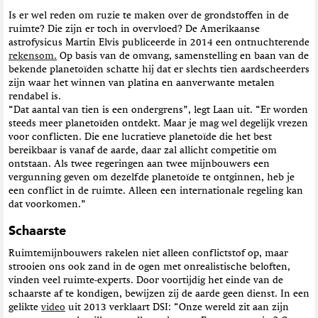
Is er wel reden om ruzie te maken over de grondstoffen in de
ruimte? Die zijn er toch in overvloed? De Amerikaanse
astrofysicus Martin Elvis publiceerde in 2014 een ontnuchterende
rekensom.
Op basis van de omvang, samenstelling en baan van de
bekende planetoïden schatte hij dat er slechts tien aardscheerders
zijn waar het winnen van platina en aanverwante metalen
rendabel is.
“Dat aantal van tien is een ondergrens”, legt Laan uit. “Er worden
steeds meer planetoïden ontdekt. Maar je mag wel degelijk vrezen
voor conflicten. Die ene lucratieve planetoïde die het best
bereikbaar is vanaf de aarde, daar zal allicht competitie om
ontstaan. Als twee regeringen aan twee mijnbouwers een
vergunning geven om dezelfde planetoïde te ontginnen, heb je
een conflict in de ruimte. Alleen een internationale regeling kan
dat voorkomen.”
Schaarste
Ruimtemijnbouwers rakelen niet alleen conflictstof op, maar
strooien ons ook zand in de ogen met onrealistische beloften,
vinden veel ruimte-experts. Door voortijdig het einde van de
schaarste af te kondigen, bewijzen zij de aarde geen dienst. In een
gelikte
video
uit 2013 verklaart DSI: “Onze wereld zit aan zijn