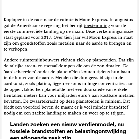
Koploper in de race naar de ruimte is Moon Express. In augustus
gaf de Amerikaanse regering het bedrijf
toestemming
voor de
eerste commerciële landing op de maan. Deze verkenningsmissie
staat gepland voor 2017. Over tien jaar wil Moon Express in staat
zijn om grondstoffen zoals metalen naar de aarde te brengen en
te verkopen.
Andere ruimtemijnbouwers richten zich op planetoïden. Dat zijn
de talrijke steen- en metaalklompen die om de zon draaien. De
‘aardscheerders’ onder de planetoïden komen tijdens hun baan
in de buurt van de aarde. Metalen die dun gezaaid zijn in de
aardkorst, zoals platina, liggen er soms in hoge concentraties aan
de oppervlakte. Een planetoïde met een doorsnede van enkele
tientallen meters kan voor miljarden euro’s aan kostbare metalen
bevatten. De zwaartekracht op deze planetoïden is miniem. Dat
biedt een voordeel boven de maan: er is veel minder brandstof
nodig om een zachte landing te maken en weer op te stijgen.
Landen zoeken een nieuw verdienmodel, nu
fossiele brandstoffen en belastingontwijking
een aflopende zaak zijn