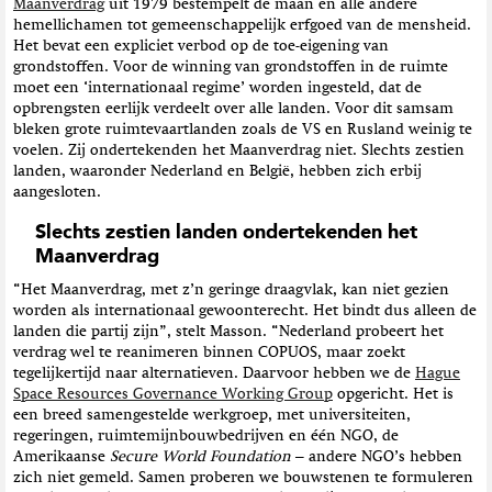
Maanverdrag
uit 1979 bestempelt de maan én alle andere
hemellichamen tot gemeenschappelijk erfgoed van de mensheid.
Het bevat een expliciet verbod op de toe-eigening van
grondstoffen. Voor de winning van grondstoffen in de ruimte
moet een ‘internationaal regime’ worden ingesteld, dat de
opbrengsten eerlijk verdeelt over alle landen. Voor dit samsam
bleken grote ruimtevaartlanden zoals de VS en Rusland weinig te
voelen. Zij ondertekenden het Maanverdrag niet. Slechts zestien
landen, waaronder Nederland en België, hebben zich erbij
aangesloten.
Slechts zestien landen ondertekenden het
Maanverdrag
“Het Maanverdrag, met z’n geringe draagvlak, kan niet gezien
worden als internationaal gewoonterecht. Het bindt dus alleen de
landen die partij zijn”, stelt Masson. “Nederland probeert het
verdrag wel te reanimeren binnen COPUOS, maar zoekt
tegelijkertijd naar alternatieven. Daarvoor hebben we de
Hague
Space Resources Governance Working Group
opgericht. Het is
een breed samengestelde werkgroep, met universiteiten,
regeringen, ruimtemijnbouwbedrijven en één NGO, de
Amerikaanse
Secure World Foundation
– andere NGO’s hebben
zich niet gemeld. Samen proberen we bouwstenen te formuleren