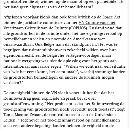
grondstoffen die zij winnen op de maan of op een planetoïde, als
het land geen eigenaar is van dat hemellichaam?
Afgelopen voorjaar klonk dan ook forse kritiek op de Space Act
binnen de juridische commissie van het
VN-Comité voor het
Vreedzaam Gebruik van de Ruimte
(COPUOS). Rusland vond dat
alle grondstoffen in de ruimte onder het toe-eigeningsverbod op
hemellichamen vielen en noemde de Amerikaanse wet
onaanvaardbaar. Ook België nam dat standpunt in. Het was te
begrijpen dat ruimtemijnbouwers zekerheid wilden over hun
eigendomsrecht, zei de Belgische vertegenwoordiger, maar
nationale wetgeving was niet de oplossing voor het gemis aan
internationaal aanvaarde regels. “Willen we echt naar een situatie
van ‘wie het eerst komt, het eerst maalt’, waarbij sommige landen
de grondstoffen bemachtigen en andere de kruimels mogen
verdelen?”
De onenigheid binnen de VN vloeit voort uit het feit dat het
Ruimteverdrag geen expliciete afspraak bevat over
grondstoffenwinning. “Het probleem is dat het Ruimteverdrag de
toe-eigening van grondstoffen noch verbiedt, noch toestaat”, zegt
Tanja Masson-Zwaan, docent ruimterecht aan de Universiteit
Leiden. “Tegenover het toe-eigeningsverbod op hemellichamen
staat een andere bepaling: landen hebben de vrijheid om de