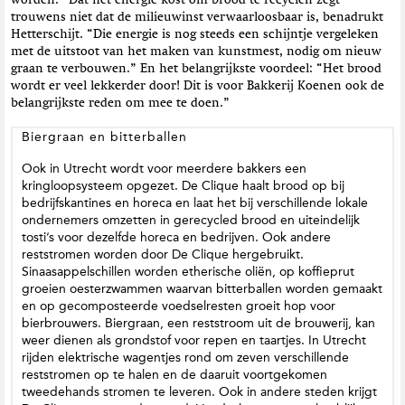
worden.” Dat het energie kost om brood te recyclen zegt
trouwens niet dat de milieuwinst verwaarloosbaar is, benadrukt
Hetterschijt. “Die energie is nog steeds een schijntje vergeleken
met de uitstoot van het maken van kunstmest, nodig om nieuw
graan te verbouwen.” En het belangrijkste voordeel: “Het brood
wordt er veel lekkerder door! Dit is voor Bakkerij Koenen ook de
belangrijkste reden om mee te doen.”
Biergraan en bitterballen
Ook in Utrecht wordt voor meerdere bakkers een
kringloopsysteem opgezet. De Clique haalt brood op bij
bedrijfskantines en horeca en laat het bij verschillende lokale
ondernemers omzetten in gerecycled brood en uiteindelijk
tosti’s voor dezelfde horeca en bedrijven. Ook andere
reststromen worden door De Clique hergebruikt.
Sinaasappelschillen worden etherische oliën, op koffieprut
groeien oesterzwammen waarvan bitterballen worden gemaakt
en op gecomposteerde voedselresten groeit hop voor
bierbrouwers. Biergraan, een reststroom uit de brouwerij, kan
weer dienen als grondstof voor repen en taartjes. In Utrecht
rijden elektrische wagentjes rond om zeven verschillende
reststromen op te halen en de daaruit voortgekomen
tweedehands stromen te leveren. Ook in andere steden krijgt