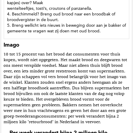
kapjes) over? Maak
wentelteeftjes, tosti’s, croutons of panzanella.
4. Beschimmeld? Breng oud brood naar een broodbak of
broodvergister in de buurt.
5. Breng wellicht iets nieuws in beweging door aan je bakker of
gemeente te vragen wat zij doen met oud brood.
Imago
10 tot 15 procent van het brood dat consumenten voor thuis
kopen, wordt niet opgegeten. Het maakt brood en deegwaren tot
ons meest verspilde voedsel. Maar niet alleen thuis blijft brood
over, een iets minder grote reststroom komt van supermarkten.
Daar zijn schappen vol vers brood belangrijk voor het imago van
de winkel. Klanten zouden snel ergens anders heengaan als ze
een halflege broodhoek aantreffen. Dus blijven supermarkten het
brood bijvullen om ook de laatste klanten van de dag nog volop
keuze te bieden. Het overgebleven brood vormt voor de
supermarkten geen probleem. Bakkers nemen het onverkocht
weer mee in hun vrachtwagens en geven het door aan een grote
groep tweederangsconsumenten: per week verandert bijna 2
miljoen kilo ‘retourbrood’ in Nederland in veevoer.
Per week verandert bijna 2 miljoen kilo