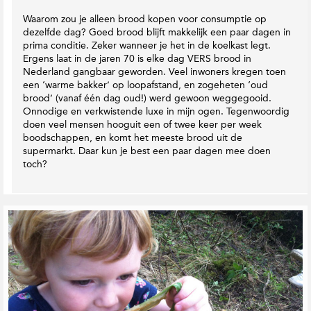
Waarom zou je alleen brood kopen voor consumptie op
dezelfde dag? Goed brood blijft makkelijk een paar dagen in
prima conditie. Zeker wanneer je het in de koelkast legt.
Ergens laat in de jaren 70 is elke dag VERS brood in
Nederland gangbaar geworden. Veel inwoners kregen toen
een ‘warme bakker’ op loopafstand, en zogeheten ‘oud
brood’ (vanaf één dag oud!) werd gewoon weggegooid.
Onnodige en verkwistende luxe in mijn ogen. Tegenwoordig
doen veel mensen hooguit een of twee keer per week
boodschappen, en komt het meeste brood uit de
supermarkt. Daar kun je best een paar dagen mee doen
toch?
G
e
r
e
l
a
t