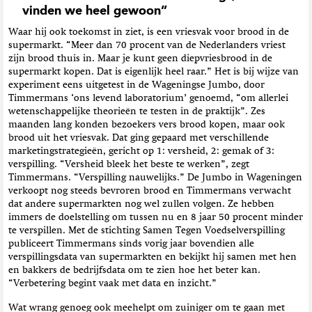
vinden we heel gewoon”
Waar hij ook toekomst in ziet, is een vriesvak voor brood in de
supermarkt. “Meer dan 70 procent van de Nederlanders vriest
zijn brood thuis in. Maar je kunt geen diepvriesbrood in de
supermarkt kopen. Dat is eigenlijk heel raar.” Het is bij wijze van
experiment eens uitgetest in de Wageningse Jumbo, door
Timmermans ‘ons levend laboratorium’ genoemd, “om allerlei
wetenschappelijke theorieën te testen in de praktijk”. Zes
maanden lang konden bezoekers vers brood kopen, maar ook
brood uit het vriesvak. Dat ging gepaard met verschillende
marketingstrategieën, gericht op 1: versheid, 2: gemak of 3:
verspilling. “Versheid bleek het beste te werken”, zegt
Timmermans. “Verspilling nauwelijks.” De Jumbo in Wageningen
verkoopt nog steeds bevroren brood en Timmermans verwacht
dat andere supermarkten nog wel zullen volgen. Ze hebben
immers de doelstelling om tussen nu en 8 jaar 50 procent minder
te verspillen. Met de stichting Samen Tegen Voedselverspilling
publiceert Timmermans sinds vorig jaar bovendien alle
verspillingsdata van supermarkten en bekijkt hij samen met hen
en bakkers de bedrijfsdata om te zien hoe het beter kan.
“Verbetering begint vaak met data en inzicht.”
Wat wrang genoeg ook meehelpt om zuiniger om te gaan met