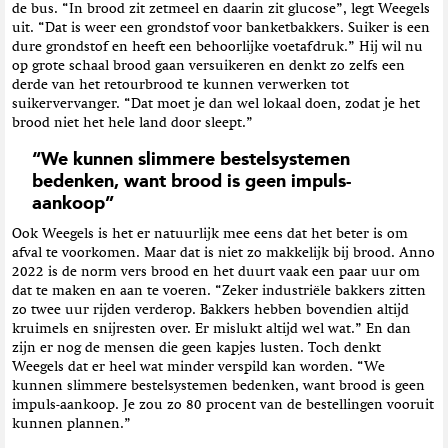
de bus. “In brood zit zetmeel en daarin zit glucose”, legt Weegels
uit. “Dat is weer een grondstof voor banketbakkers. Suiker is een
dure grondstof en heeft een behoorlijke voetafdruk.” Hij wil nu
op grote schaal brood gaan versuikeren en denkt zo zelfs een
derde van het retourbrood te kunnen verwerken tot
suikervervanger. “Dat moet je dan wel lokaal doen, zodat je het
brood niet het hele land door sleept.”
“We kunnen slimmere bestelsystemen
bedenken, want brood is geen impuls-
aankoop”
Ook Weegels is het er natuurlijk mee eens dat het beter is om
afval te voorkomen. Maar dat is niet zo makkelijk bij brood. Anno
2022 is de norm vers brood en het duurt vaak een paar uur om
dat te maken en aan te voeren. “Zeker industriële bakkers zitten
zo twee uur rijden verderop. Bakkers hebben bovendien altijd
kruimels en snijresten over. Er mislukt altijd wel wat.” En dan
zijn er nog de mensen die geen kapjes lusten. Toch denkt
Weegels dat er heel wat minder verspild kan worden. “We
kunnen slimmere bestelsystemen bedenken, want brood is geen
impuls-aankoop. Je zou zo 80 procent van de bestellingen vooruit
kunnen plannen.”