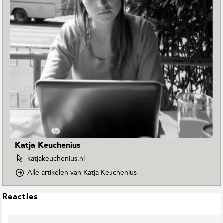
Katja Keuchenius
W
katjakeuchenius.nl
e
o
Alle artikelen van Katja Keuchenius
b
p
s
D
i
L
Reacties
o
t
e
w
e
e
n