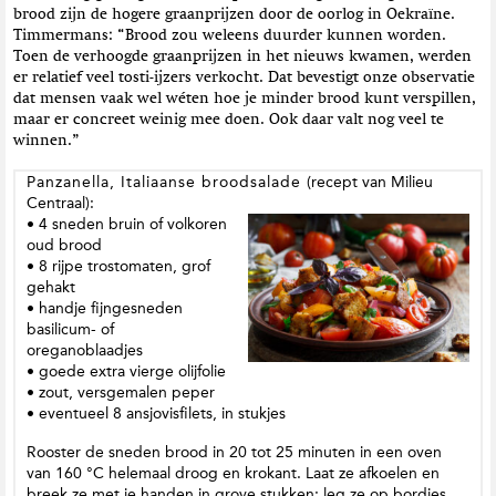
brood zijn de hogere graanprijzen door de oorlog in Oekraïne.
Timmermans: “Brood zou weleens duurder kunnen worden.
Toen de verhoogde graanprijzen in het nieuws kwamen, werden
er relatief veel tosti-ijzers verkocht. Dat bevestigt onze observatie
dat mensen vaak wel wéten hoe je minder brood kunt verspillen,
maar er concreet weinig mee doen. Ook daar valt nog veel te
winnen.”
Panzanella, Italiaanse broodsalade
(recept van Milieu
Centraal):
• 4 sneden bruin of volkoren
oud brood
• 8 rijpe trostomaten, grof
gehakt
• handje fijngesneden
basilicum- of
oreganoblaadjes
• goede extra vierge olijfolie
• zout, versgemalen peper
• eventueel 8 ansjovisfilets, in stukjes
Rooster de sneden brood in 20 tot 25 minuten in een oven
van 160 °C helemaal droog en krokant. Laat ze afkoelen en
breek ze met je handen in grove stukken; leg ze op bordjes.