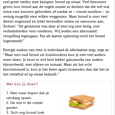
veel grote steden mee kampen: brood op straat. Veel bewoners
geven hun brood aan de vogels omdat ze denken dat die wel wat
extra voer kunnen gebruiken of omdat ze – vooral moslims – zo
weinig mogelijk eten willen weggooien. Maar brood is voor veel
dieren ongezond en trekt bovendien ratten en meeuwen aan.
Zwitser: “De gemeente was daar al heel erg mee bezig, met
verbodsborden voor voederen. Wij boden een alternatief:
verspilling tegengaan. Pas als laatste oplossing werd het brood
ingezameld.”
Energie maken van eten is inderdaad de allerlaatste stap, zegt ze.
“Maar met oud brood uit huishoudens kun je niet veel anders
meer doen. Je kunt er wel heel lekker panzanella van maken
bijvoorbeeld, met olijven en tomaat. Maar als het echt
beschimmeld is, kun je het beter apart inzamelen dan dat het in
het restafval of op straat belandt.”
Wat kun jij doen?
1. Niet meer kopen dan je
vandaag opeet.
2. De rest in de vriezer
gooien.
3. Toch nog brood (ook