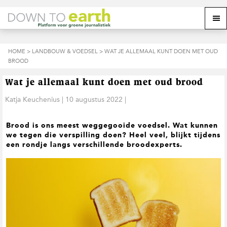
S
D
S
Z
Z
M
p
o
p
o
o
e
r
o
r
e
e
k
i
r
i
k
o
n
n
n
HOME
>
LANDBOUW & VOEDSEL
> WAT JE ALLEMAAL KUNT DOEN MET OUD
o
n
p
g
a
g
BROOD
p
d
n
a
n
e
d
u
s
a
r
a
e
Wat je allemaal kunt doen met oud brood
i
a
d
a
z
t
r
e
r
Katja Keuchenius
|
10 augustus 2022
|
e
e
d
h
d
w
e
o
e
e
Brood is ons meest weggegooide voedsel. Wat kunnen
h
o
v
b
we tegen die verspilling doen? Heel veel, blijkt tijdens
o
f
o
s
een rondje langs verschillende broodexperts.
o
d
e
i
f
i
t
t
d
n
t
e
n
h
e
a
o
k
v
u
s
i
d
t
g
a