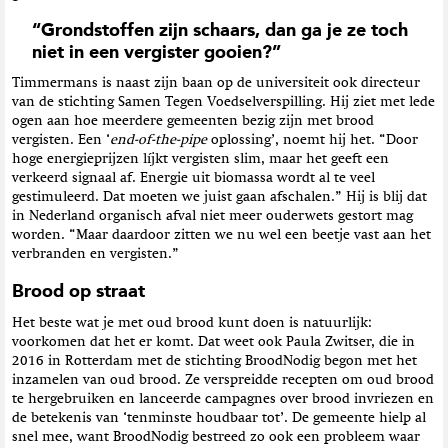
“Grondstoffen zijn schaars, dan ga je ze toch
niet in een vergister gooien?”
Timmermans is naast zijn baan op de universiteit ook directeur
van de stichting Samen Tegen Voedselverspilling. Hij ziet met lede
ogen aan hoe meerdere gemeenten bezig zijn met brood
vergisten. Een ‘
end-of-the-pipe
oplossing’, noemt hij het. “Door
hoge energieprijzen líjkt vergisten slim, maar het geeft een
verkeerd signaal af. Energie uit biomassa wordt al te veel
gestimuleerd. Dat moeten we juist gaan afschalen.” Hij is blij dat
in Nederland organisch afval niet meer ouderwets gestort mag
worden. “Maar daardoor zitten we nu wel een beetje vast aan het
verbranden en vergisten.”
Brood op straat
Het beste wat je met oud brood kunt doen is natuurlijk:
voorkomen dat het er komt. Dat weet ook Paula Zwitser, die in
2016 in Rotterdam met de stichting BroodNodig begon met het
inzamelen van oud brood. Ze verspreidde recepten om oud brood
te hergebruiken en lanceerde campagnes over brood invriezen en
de betekenis van ‘tenminste houdbaar tot’. De gemeente hielp al
snel mee, want BroodNodig bestreed zo ook een probleem waar