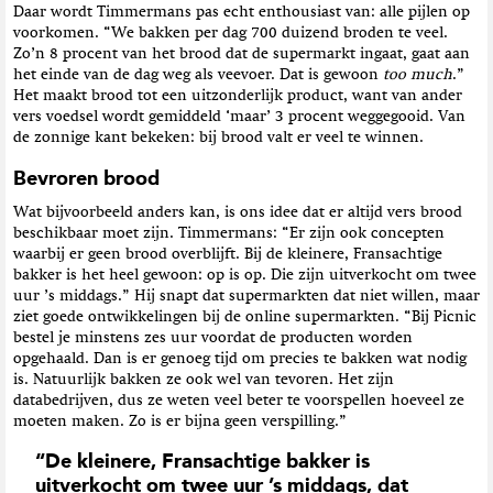
Daar wordt Timmermans pas echt enthousiast van: alle pijlen op
voorkomen. “We bakken per dag 700 duizend broden te veel.
Zo’n 8 procent van het brood dat de supermarkt ingaat, gaat aan
het einde van de dag weg als veevoer. Dat is gewoon
too much
.”
Het maakt brood tot een uitzonderlijk product, want van ander
vers voedsel wordt gemiddeld ‘maar’ 3 procent weggegooid. Van
de zonnige kant bekeken: bij brood valt er veel te winnen.
Bevroren brood
Wat bijvoorbeeld anders kan, is ons idee dat er altijd vers brood
beschikbaar moet zijn. Timmermans: “Er zijn ook concepten
waarbij er geen brood overblijft. Bij de kleinere, Fransachtige
bakker is het heel gewoon: op is op. Die zijn uitverkocht om twee
uur ’s middags.” Hij snapt dat supermarkten dat niet willen, maar
ziet goede ontwikkelingen bij de online supermarkten. “Bij Picnic
bestel je minstens zes uur voordat de producten worden
opgehaald. Dan is er genoeg tijd om precies te bakken wat nodig
is. Natuurlijk bakken ze ook wel van tevoren. Het zijn
databedrijven, dus ze weten veel beter te voorspellen hoeveel ze
moeten maken. Zo is er bijna geen verspilling.”
“De kleinere, Fransachtige bakker is
uitverkocht om twee uur ’s middags, dat