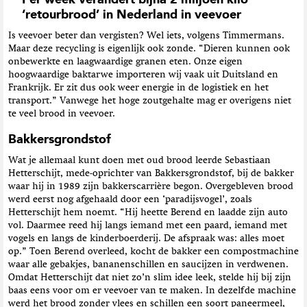
‘retourbrood’ in Nederland in veevoer
Is veevoer beter dan vergisten? Wel iets, volgens Timmermans.
Maar deze recycling is eigenlijk ook zonde. “Dieren kunnen ook
onbewerkte en laagwaardige granen eten. Onze eigen
hoogwaardige baktarwe importeren wij vaak uit Duitsland en
Frankrijk. Er zit dus ook weer energie in de logistiek en het
transport.” Vanwege het hoge zoutgehalte mag er overigens niet
te veel brood in veevoer.
Bakkersgrondstof
Wat je allemaal kunt doen met oud brood leerde Sebastiaan
Hetterschijt, mede-oprichter van Bakkersgrondstof, bij de bakker
waar hij in 1989 zijn bakkerscarrière begon. Overgebleven brood
werd eerst nog afgehaald door een ‘paradijsvogel’, zoals
Hetterschijt hem noemt. “Hij heette Berend en laadde zijn auto
vol. Daarmee reed hij langs iemand met een paard, iemand met
vogels en langs de kinderboerderij. De afspraak was: alles moet
op.” Toen Berend overleed, kocht de bakker een compostmachine
waar alle gebakjes, bananenschillen en saucijzen in verdwenen.
Omdat Hetterschijt dat niet zo’n slim idee leek, stelde hij bij zijn
baas eens voor om er veevoer van te maken. In dezelfde machine
werd het brood zonder vlees en schillen een soort paneermeel,