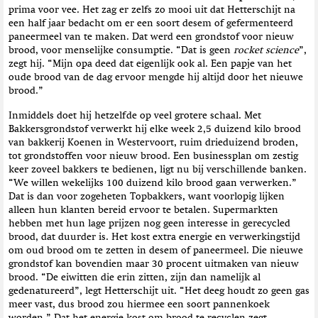
prima voor vee. Het zag er zelfs zo mooi uit dat Hetterschijt na
een half jaar bedacht om er een soort desem of gefermenteerd
paneermeel van te maken. Dat werd een grondstof voor nieuw
brood, voor menselijke consumptie. “Dat is geen
rocket science
”,
zegt hij. “Mijn opa deed dat eigenlijk ook al. Een papje van het
oude brood van de dag ervoor mengde hij altijd door het nieuwe
brood.”
Inmiddels doet hij hetzelfde op veel grotere schaal. Met
Bakkersgrondstof verwerkt hij elke week 2,5 duizend kilo brood
van bakkerij Koenen in Westervoort, ruim drieduizend broden,
tot grondstoffen voor nieuw brood. Een businessplan om zestig
keer zoveel bakkers te bedienen, ligt nu bij verschillende banken.
“We willen wekelijks 100 duizend kilo brood gaan verwerken.”
Dat is dan voor zogeheten Topbakkers, want voorlopig lijken
alleen hun klanten bereid ervoor te betalen. Supermarkten
hebben met hun lage prijzen nog geen interesse in gerecycled
brood, dat duurder is. Het kost extra energie en verwerkingstijd
om oud brood om te zetten in desem of paneermeel. Die nieuwe
grondstof kan bovendien maar 30 procent uitmaken van nieuw
brood. “De eiwitten die erin zitten, zijn dan namelijk al
gedenatureerd”, legt Hetterschijt uit. “Het deeg houdt zo geen gas
meer vast, dus brood zou hiermee een soort pannenkoek