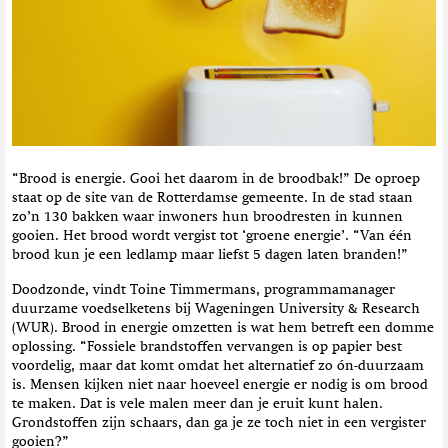
t
i
e
“Brood is energie. Gooi het daarom in de broodbak!” De oproep
staat op de site van de Rotterdamse gemeente. In de stad staan
zo’n 130 bakken waar inwoners hun broodresten in kunnen
gooien. Het brood wordt vergist tot ‘groene energie’. “Van één
brood kun je een ledlamp maar liefst 5 dagen laten branden!”
Doodzonde, vindt Toine Timmermans, programmamanager
duurzame voedselketens bij Wageningen University & Research
(WUR). Brood in energie omzetten is wat hem betreft een domme
oplossing. “Fossiele brandstoffen vervangen is op papier best
voordelig, maar dat komt omdat het alternatief zo ón-duurzaam
is. Mensen kijken niet naar hoeveel energie er nodig is om brood
te maken. Dat is vele malen meer dan je eruit kunt halen.
Grondstoffen zijn schaars, dan ga je ze toch niet in een vergister
gooien?”