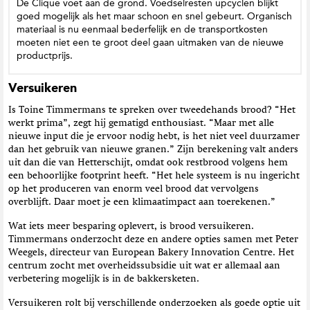
De Clique voet aan de grond. Voedselresten upcyclen blijkt
goed mogelijk als het maar schoon en snel gebeurt. Organisch
materiaal is nu eenmaal bederfelijk en de transportkosten
moeten niet een te groot deel gaan uitmaken van de nieuwe
productprijs.
Versuikeren
Is Toine Timmermans te spreken over tweedehands brood? “Het
werkt prima”, zegt hij gematigd enthousiast. “Maar met alle
nieuwe input die je ervoor nodig hebt, is het niet veel duurzamer
dan het gebruik van nieuwe granen.” Zijn berekening valt anders
uit dan die van Hetterschijt, omdat ook restbrood volgens hem
een behoorlijke footprint heeft. “Het hele systeem is nu ingericht
op het produceren van enorm veel brood dat vervolgens
overblijft. Daar moet je een klimaatimpact aan toerekenen.”
Wat iets meer besparing oplevert, is brood versuikeren.
Timmermans onderzocht deze en andere opties samen met Peter
Weegels, directeur van European Bakery Innovation Centre. Het
centrum zocht met overheidssubsidie uit wat er allemaal aan
verbetering mogelijk is in de bakkersketen.
Versuikeren rolt bij verschillende onderzoeken als goede optie uit