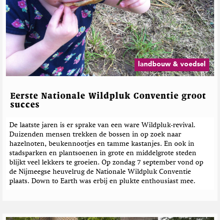
e
e
r
d
e
b
e
landbouw & voedsel
r
i
c
Eerste Nationale Wildpluk Conventie groot
h
succes
t
e
De laatste jaren is er sprake van een ware Wildpluk-revival.
Duizenden mensen trekken de bossen in op zoek naar
n
hazelnoten, beukennootjes en tamme kastanjes. En ook in
stadsparken en plantsoenen in grote en middelgrote steden
blijkt veel lekkers te groeien. Op zondag 7 september vond op
de Nijmeegse heuvelrug de Nationale Wildpluk Conventie
plaats. Down to Earth was erbij en plukte enthousiast mee.