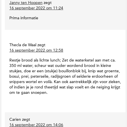
v
Janny ten Hoopen
zegt
s
T
a
16 september 2022 om 11:24
o
I
n
E
n
K
Prima informatie
a
t
a
r
e
t
t
r
j
h
a
a
M
K
c
Thecla de Waal
zegt
a
e
16 september 2022 om 12:58
t
g
u
i
a
c
Restje brood als lichte lunch; Zet de waterketel aan met ca.
e
z
h
350 ml water, scheur wat ouder wordend brood in kleine
i
s
e
stukjes, doe er een (stukje) bouillonblok bij, knip wat groente,
n
n
bosui, prei, peterselie, radijsgroen of selderie erdoorheen of
e
i
snippers wortel en voilà. Kan ook aantrekkelijk zijn voor zieken,
u
of indien je je rond theetijd wat slap voelt en de neiging krijgt
s
om te gaan snoepen.
Carien
zegt
16 september 2022 om 14:06