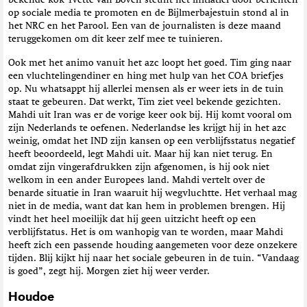
bekende kok Yvette van Boven steunt het initiatief door berichten
op sociale media te promoten en de Bijlmerbajestuin stond al in
het NRC en het Parool. Een van de journalisten is deze maand
teruggekomen om dit keer zelf mee te tuinieren.
Ook met het animo vanuit het azc loopt het goed. Tim ging naar
een vluchtelingendiner en hing met hulp van het COA briefjes
op. Nu whatsappt hij allerlei mensen als er weer iets in de tuin
staat te gebeuren. Dat werkt, Tim ziet veel bekende gezichten.
Mahdi uit Iran was er de vorige keer ook bij. Hij komt vooral om
zijn Nederlands te oefenen. Nederlandse les krijgt hij in het azc
weinig, omdat het IND zijn kansen op een verblijfsstatus negatief
heeft beoordeeld, legt Mahdi uit. Maar hij kan niet terug. En
omdat zijn vingerafdrukken zijn afgenomen, is hij ook niet
welkom in een ander Europees land. Mahdi vertelt over de
benarde situatie in Iran waaruit hij wegvluchtte. Het verhaal mag
niet in de media, want dat kan hem in problemen brengen. Hij
vindt het heel moeilijk dat hij geen uitzicht heeft op een
verblijfstatus. Het is om wanhopig van te worden, maar Mahdi
heeft zich een passende houding aangemeten voor deze onzekere
tijden. Blij kijkt hij naar het sociale gebeuren in de tuin. “Vandaag
is goed”, zegt hij. Morgen ziet hij weer verder.
Houdoe