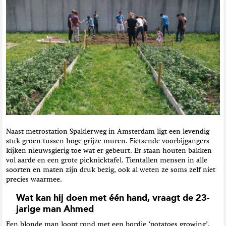
t
i
e
Naast metrostation Spaklerweg in Amsterdam ligt een levendig
stuk groen tussen hoge grijze muren. Fietsende voorbijgangers
kijken nieuwsgierig toe wat er gebeurt. Er staan houten bakken
vol aarde en een grote picknicktafel. Tientallen mensen in alle
soorten en maten zijn druk bezig, ook al weten ze soms zelf niet
precies waarmee.
Wat kan hij doen met één hand, vraagt de 23-
jarige man Ahmed
Een blonde man loopt rond met een bordje ‘potatoes growing’.