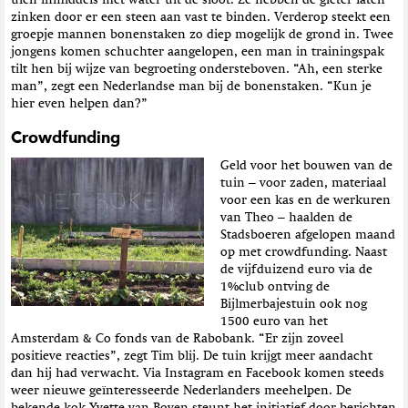
zinken door er een steen aan vast te binden. Verderop steekt een
groepje mannen bonenstaken zo diep mogelijk de grond in. Twee
jongens komen schuchter aangelopen, een man in trainingspak
tilt hen bij wijze van begroeting ondersteboven. “Ah, een sterke
man”, zegt een Nederlandse man bij de bonenstaken. “Kun je
hier even helpen dan?”
Crowdfunding
Geld voor het bouwen van de
tuin – voor zaden, materiaal
voor een kas en de werkuren
van Theo – haalden de
Stadsboeren afgelopen maand
op met crowdfunding. Naast
de vijfduizend euro via de
1%club ontving de
Bijlmerbajestuin ook nog
1500 euro van het
Amsterdam & Co fonds van de Rabobank. “Er zijn zoveel
positieve reacties”, zegt Tim blij. De tuin krijgt meer aandacht
dan hij had verwacht. Via Instagram en Facebook komen steeds
weer nieuwe geïnteresseerde Nederlanders meehelpen. De