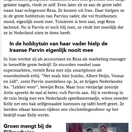
gelakte nagels, vindt ze zelf. Even later zit ze aan de grote tafel
naast haar echtgenoot Reza. Ze komen uit Iran. Daar hielpen ze
in de grote hobbytuin van Parvins vader, die vol fruitbomen
stond, eigenlijk nooit mee. Tuinieren is best saai, zegt Reza
lachend. Nu is Parvin er toch blij mee, ze vindt het moeilijk dat
ze in Nederland niets te doen heeft.
In de hobbytuin van haar vader hielp de
Iraanse Parvin eigenlijk nooit mee
In Iran werkte zij als accountant en Reza als marketing manager
in hetzelfde grote bedrijf. Ze stuurden voedsel naar
supermarkten, vertelt Reza met zijn smartphone als
woordenboek erbij. “Net zoals hier Jumbo, Albert Heijn, Vomar
en Lidl”, somt Parvin moeiteloos op. Ja, ze krijgen Nederlandse
les. “Lekker weer”, bewijst Reza. Maar hun vierjarige zoontje
Artin spreekt de taal al beter, vult Parvin aan. Hij is verderop in
de tuin bezig met een Nederlands speelkameraadje, wiens moeder
Kelly net een bak zelfgemaakte hoemoes op tafel heeft gezet. Ze
leerden elkaar kennen tijdens een vluchtelingendiner op het
bedrijf waar Kelly werkt.
Groen mengt bij de