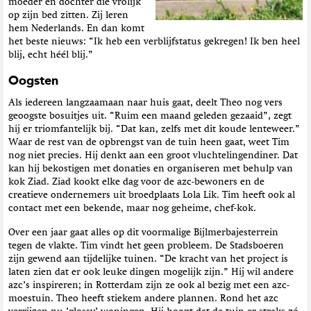
moeder en dochter die vrolijk
op zijn bed zitten. Zij leren
hem Nederlands. En dan komt
het beste nieuws: “Ik heb een verblijfstatus gekregen! Ik ben heel
blij, echt héél blij.”
Oogsten
Als iedereen langzaamaan naar huis gaat, deelt Theo nog vers
geoogste bosuitjes uit. “Ruim een maand geleden gezaaid”, zegt
hij er triomfantelijk bij. “Dat kan, zelfs met dit koude lenteweer.”
Waar de rest van de opbrengst van de tuin heen gaat, weet Tim
nog niet precies. Hij denkt aan een groot vluchtelingendiner. Dat
kan hij bekostigen met donaties en organiseren met behulp van
kok Ziad. Ziad kookt elke dag voor de azc-bewoners en de
creatieve ondernemers uit broedplaats Lola Lik. Tim heeft ook al
contact met een bekende, maar nog geheime, chef-kok.
Over een jaar gaat alles op dit voormalige Bijlmerbajesterrein
tegen de vlakte. Tim vindt het geen probleem. De Stadsboeren
zijn gewend aan tijdelijke tuinen. “De kracht van het project is
laten zien dat er ook leuke dingen mogelijk zijn.” Hij wil andere
azc’s inspireren; in Rotterdam zijn ze ook al bezig met een azc-
moestuin. Theo heeft stiekem andere plannen. Rond het azc