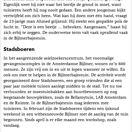
Eigenlijk weet hij niet waar het bordje de grond in moet, want
tuinieren heeft hij nog nooit gedaan. Een andere jongeman kijkt
vertwijfeld om zich heen. Wat kan hij doen met één hand, vraagt
de 23-jarige man Ahmed grijzend. Hij steekt een gespalkte pols de
lucht in. “Deze is een beetje … hebroken. Aangenaam,” haast hij
zich erbij te zeggen. De ouderwetse term valt vaak opvallend vaak
in de Bijlmerbajestuin.
Stadsboeren
In het aangrenzende asielzoekerscentrum, het voormalige
gevangeniscomplex in de Amsterdamse Bijlmer, wonen zo’n 600
mensen. Ze zijn vrij om in en uit te lopen wanneer ze willen. En
ook om mee te helpen in de Bijlmerbajestuin. De activiteit wordt
georganiseerd door Stadsboeren, een groep vrienden die al een
paar jaar mobiele tuinen aanlegt midden in de stad. Tot nu toe
verhuurden ze moestuinbakken aan buurtbewoners op nog
leegstaande bouwplekken, zoals de Bellamytuin, LAB Amsterdam
en de Ruimte. In de Bijlmerbajestuin mag iedereen mee
tuinieren. In februari zijn de Stadsboeren tijdens een ijskoud
weekend in een witbesneeuwde Bijlmer met de aanleg van de tuin
begonnen. Sinds april is er elke maand een workshop, zoals
vandaag.