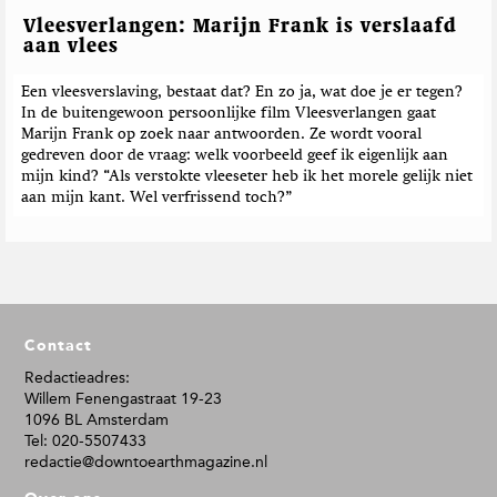
Vleesverlangen: Marijn Frank is verslaafd
aan vlees
Een vleesverslaving, bestaat dat? En zo ja, wat doe je er tegen?
In de buitengewoon persoonlijke film Vleesverlangen gaat
Marijn Frank op zoek naar antwoorden. Ze wordt vooral
gedreven door de vraag: welk voorbeeld geef ik eigenlijk aan
mijn kind? “Als verstokte vleeseter heb ik het morele gelijk niet
aan mijn kant. Wel verfrissend toch?”
F
Contact
o
o
Redactieadres:
Willem Fenengastraat 19-23
t
1096 BL Amsterdam
e
Tel: 020-5507433
r
redactie@downtoearthmagazine.nl