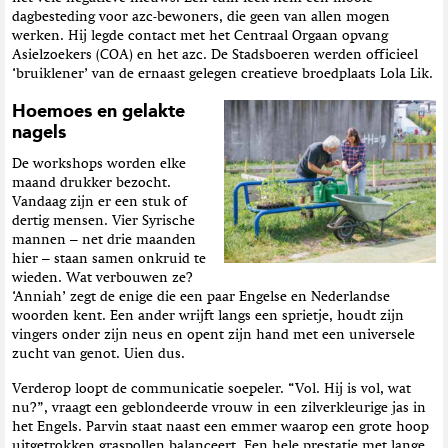
dagbesteding voor azc-bewoners, die geen van allen mogen
werken. Hij legde contact met het Centraal Orgaan opvang
Asielzoekers (COA) en het azc. De Stadsboeren werden officieel
‘bruiklener’ van de ernaast gelegen creatieve broedplaats Lola Lik.
Hoemoes en gelakte
nagels
De workshops worden elke
maand drukker bezocht.
Vandaag zijn er een stuk of
dertig mensen. Vier Syrische
mannen – net drie maanden
hier – staan samen onkruid te
wieden. Wat verbouwen ze?
‘Anniah’ zegt de enige die een paar Engelse en Nederlandse
woorden kent. Een ander wrijft langs een sprietje, houdt zijn
vingers onder zijn neus en opent zijn hand met een universele
zucht van genot. Uien dus.
Verderop loopt de communicatie soepeler. “Vol. Hij is vol, wat
nu?”, vraagt een geblondeerde vrouw in een zilverkleurige jas in
het Engels. Parvin staat naast een emmer waarop een grote hoop
uitgetrokken graspollen balanceert. Een hele prestatie met lange