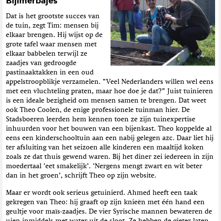
Bijlmerbajes
Dat is het grootste succes van
de tuin, zegt Tim: mensen bij
elkaar brengen. Hij wijst op de
grote tafel waar mensen met
elkaar babbelen terwijl ze
zaadjes van gedroogde
pastinaaktakken in een oud
appelstroopblikje verzamelen. “Veel Nederlanders willen wel eens
met een vluchteling praten, maar hoe doe je dat?” Juist tuinieren
is een ideale bezigheid om mensen samen te brengen. Dat weet
ook Theo Coolen, de enige professionele tuinman hier. De
Stadsboeren leerden hem kennen toen ze zijn tuinexpertise
inhuurden voor het bouwen van een bijenkast. Theo koppelde al
eens een kinderschooltuin aan een nabij gelegen azc. Daar liet hij
ter afsluiting van het seizoen alle kinderen een maaltijd koken
zoals ze dat thuis gewend waren. Bij het diner zei iedereen in zijn
moedertaal ‘eet smakelijk’. ‘Nergens mengt zwart en wit beter
dan in het groen’, schrijft Theo op zijn website.
Maar er wordt ook serieus getuinierd. Ahmed heeft een taak
gekregen van Theo: hij graaft op zijn knieën met één hand een
geultje voor maïs-zaadjes. De vier Syrische mannen bewateren de
uien inmiddels met water uit de sloot. Ze hebben de gieter laten