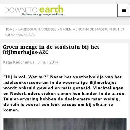
S
D
S
Z
Z
M
p
o
p
o
o
e
r
o
r
e
e
k
i
r
i
k
o
n
n
n
HOME
>
LANDBOUW & VOEDSEL
> GROEN MENGT IN DE STADSTUIN BIJ HET
o
n
p
g
a
g
BIJLMERBAJES-AZC
p
d
n
a
n
e
d
u
s
a
r
a
e
Groen mengt in de stadstuin bij het
i
a
d
a
z
Bijlmerbajes-AZC
t
r
e
r
e
e
d
h
d
Katja Keuchenius
|
31 juli 2017
|
w
e
o
e
e
h
o
v
b
“Hij is vol. Wat nu?” Naast het voetbalveldje van het
o
f
o
s
asielzoekerscentrum in de voormalige Bijlmerbajes
o
d
e
i
wordt onkruid gewied en maïs gezaaid. Vluchtelingen
f
i
t
t
en Nederlanders steken samen hun handen in de aarde.
d
n
t
e
Tuinier-ervaring hebben de deelnemers maar weinig,
n
h
e
de tuin is vooral een leuk excuus om bij elkaar te
a
o
k
komen.
v
u
s
i
d
t
g
a