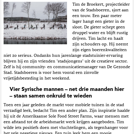
Tim de Broekert, projectleider
van de Stadsboeren, sjort aan
een touw. Een paar meter
lager hangt een gieter in de
sloot. De gieter schept geen
druppel water en blijft rustig
drijven. Tim lacht en haalt
zijn schouders op. Hij neemt
zijn eigen boerenkwaliteiten
niet zo serieus. Ondanks hun jarenlange stadstuinier-ervaring
blijven hij en zijn vrienden ‘stadsjongens’ uit de creatieve sector.
Zelf is hij community- en communicatiemanager van De Gezonde
Stad. Stadsboeren is voor hem vooral een zinvolle
vrijetijdsbesteding in het weekend.
Vier Syrische mannen – net drie maanden hier
– staan samen onkruid te wieden
Toen een jaar geleden de markt voor mobiele tuinen in de stad
verzadigd leek, bedacht Tim een ander plan. Zijn inspiratie haalde
hij uit de Amerikaanse Sole Food Street Farms, waar mensen met
een afstand tot de arbeidsmarkt werk krijgen aangeboden. Tim
wilde iets positiefs doen met vluchtelingen, als tegenhanger voor
het vele negatieve nieuws. Een tuin leek hem een mooie