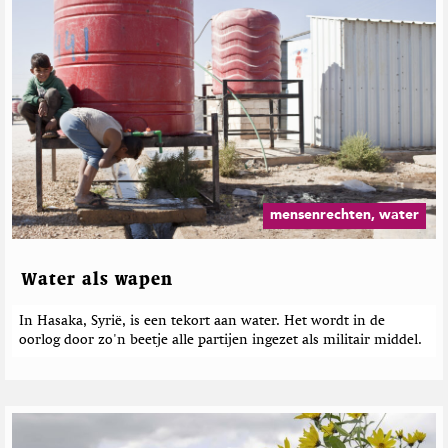
e
T
a
o
l
n
E
a
K
a
t
a
r
e
t
t
e
j
h
a
r
M
K
d
a
e
e
g
u
b
a
c
e
z
mensenrechten, water
h
i
r
e
n
i
n
e
c
Water als wapen
i
h
u
s
t
In Hasaka, Syrië, is een tekort aan water. Het wordt in de
e
oorlog door zo'n beetje alle partijen ingezet als militair middel.
n