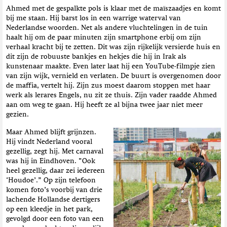
Ahmed met de gespalkte pols is klaar met de maïszaadjes en komt
bij me staan. Hij barst los in een warrige waterval van
Nederlandse woorden. Net als andere vluchtelingen in de tuin
haalt hij om de paar minuten zijn smartphone erbij om zijn
verhaal kracht bij te zetten. Dit was zijn rijkelijk versierde huis en
dit zijn de robuuste bankjes en hekjes die hij in Irak als
kunstenaar maakte. Even later laat hij een YouTube-filmpje zien
van zijn wijk, vernield en verlaten. De buurt is overgenomen door
de maffia, vertelt hij. Zijn zus moest daarom stoppen met haar
werk als lerares Engels, nu zit ze thuis. Zijn vader raadde Ahmed
aan om weg te gaan. Hij heeft ze al bijna twee jaar niet meer
gezien.
Maar Ahmed blijft grijnzen.
Hij vindt Nederland vooral
gezellig, zegt hij. Met carnaval
was hij in Eindhoven. “Ook
heel gezellig, daar zei iedereen
‘Houdoe’.” Op zijn telefoon
komen foto’s voorbij van drie
lachende Hollandse dertigers
op een kleedje in het park,
gevolgd door een foto van een