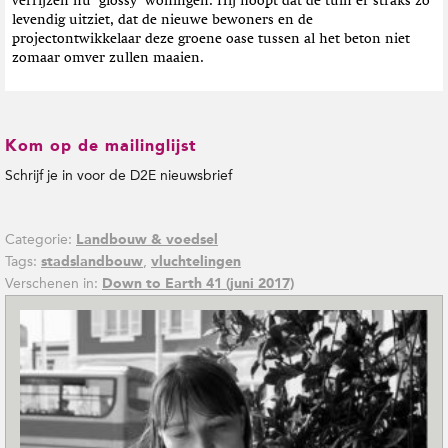
verrijzen nu ‘glossy’ woningen. Hij hoopt dat de tuin er straks zó
levendig uitziet, dat de nieuwe bewoners en de
projectontwikkelaar deze groene oase tussen al het beton niet
zomaar omver zullen maaien.
Kom op de mailinglijst
Schrijf je in voor de D2E nieuwsbrief
Categorie:
Landbouw & voedsel
Tags:
,
stadslandbouw
vluchtelingen
Verschenen in:
Down to Earth 41 (juni 2017)