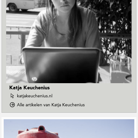
Katja Keuchenius
W
katjakeuchenius.nl
e
o
Alle artikelen van Katja Keuchenius
b
p
s
D
i
G
o
t
e
w
e
r
n
v