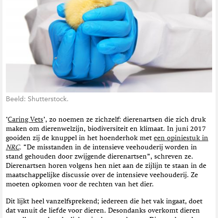
t
i
e
Beeld: Shutterstock.
‘
Caring Vets
’, zo noemen ze zichzelf: dierenartsen die zich druk
maken om dierenwelzijn, biodiversiteit en klimaat. In juni 2017
gooiden zij de knuppel in het hoenderhok met
een opiniestuk in
NRC
.
“De misstanden in de intensieve veehouderij worden in
stand gehouden door zwijgende dierenartsen”, schreven ze.
Dierenartsen horen volgens hen niet aan de zijlijn te staan in de
maatschappelijke discussie over de intensieve veehouderij. Ze
moeten opkomen voor de rechten van het dier.
Dit lijkt heel vanzelfsprekend; iedereen die het vak ingaat, doet
dat vanuit de liefde voor dieren. Desondanks overkomt dieren