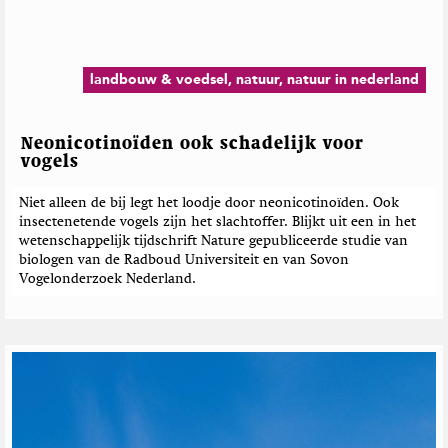
d
e
b
e
landbouw & voedsel, natuur, natuur in nederland
r
i
c
Neonicotinoïden ook schadelijk voor
h
vogels
t
e
Niet alleen de bij legt het loodje door neonicotinoïden. Ook
insectenetende vogels zijn het slachtoffer. Blijkt uit een in het
n
wetenschappelijk tijdschrift Nature gepubliceerde studie van
biologen van de Radboud Universiteit en van Sovon
Vogelonderzoek Nederland.