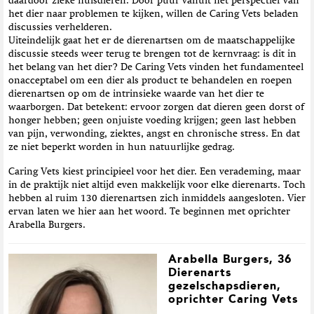
daardoor zieke huisdieren. Door puur vanuit het perspectief van
het dier naar problemen te kijken, willen de Caring Vets beladen
discussies verhelderen.
Uiteindelijk gaat het er de dierenartsen om de maatschappelijke
discussie steeds weer terug te brengen tot de kernvraag: is dit in
het belang van het dier? De Caring Vets vinden het fundamenteel
onacceptabel om een dier als product te behandelen en roepen
dierenartsen op om de intrinsieke waarde van het dier te
waarborgen. Dat betekent: ervoor zorgen dat dieren geen dorst of
honger hebben; geen onjuiste voeding krijgen; geen last hebben
van pijn, verwonding, ziektes, angst en chronische stress. En dat
ze niet beperkt worden in hun natuurlijke gedrag.
Caring Vets kiest principieel voor het dier. Een verademing, maar
in de praktijk niet altijd even makkelijk voor elke dierenarts. Toch
hebben al ruim 130 dierenartsen zich inmiddels aangesloten. Vier
ervan laten we hier aan het woord. Te beginnen met oprichter
Arabella Burgers.
Arabella Burgers, 36
Dierenarts
gezelschapsdieren,
oprichter Caring Vets