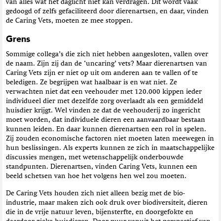
van alles wat het daglicht niet kan verdragen. Dit wordt vaak
gedoogd of zelfs gefaciliteerd door dierenartsen, en daar, vinden
de Caring Vets, moeten ze mee stoppen.
Grens
Sommige collega’s die zich niet hebben aangesloten, vallen over
de naam. Zijn zij dan de ‘uncaring’ vets? Maar dierenartsen van
Caring Vets zijn er niet op uit om anderen aan te vallen of te
beledigen. Ze begrijpen wat haalbaar is en wat niet. Ze
verwachten niet dat een veehouder met 120.000 kippen ieder
individueel dier met dezelfde zorg overlaadt als een gemiddeld
huisdier krijgt. Wel vinden ze dat de veehouderij zo ingericht
moet worden, dat individuele dieren een aanvaardbaar bestaan
kunnen leiden. En daar kunnen dierenartsen een rol in spelen.
Zij zouden economische factoren niet moeten laten meewegen in
hun beslissingen. Als experts kunnen ze zich in maatschappelijke
discussies mengen, met wetenschappelijk onderbouwde
standpunten. Dierenartsen, vinden Caring Vets, kunnen een
beeld schetsen van hoe het volgens hen wel zou moeten.
De Caring Vets houden zich niet alleen bezig met de bio-
industrie, maar maken zich ook druk over biodiversiteit, dieren
die in de vrije natuur leven, bijensterfte, en doorgefokte en