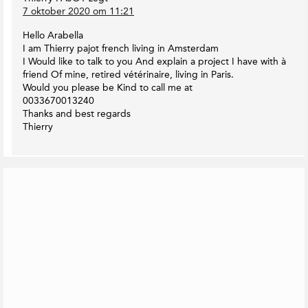
T
y
7 oktober 2020 om 11:21
o
I
K
E
n
o
Hello Arabella
a
t
o
I am Thierry pajot french living in Amsterdam
r
e
p
I Would like to talk to you And explain a project I have with à
t
r
s
friend Of mine, retired vétérinaire, living in Paris.
h
o
a
Would you please be Kind to call me at
M
p
c
0033670013240
a
T
Thanks and best regards
t
g
w
Thierry
i
a
i
e
z
t
i
s
t
n
G
e
e
e
r
r
e
l
a
t
e
e
r