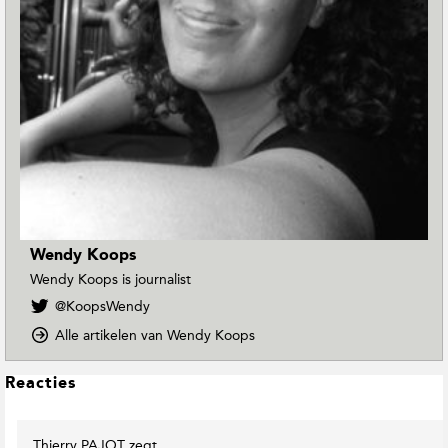
Wendy Koops
Wendy Koops is journalist
V
@KoopsWendy
o
o
Alle artikelen van Wendy Koops
l
p
g
D
W
L
Reacties
o
e
e
w
n
e
n
d
Thierry PAJOT
zegt
s