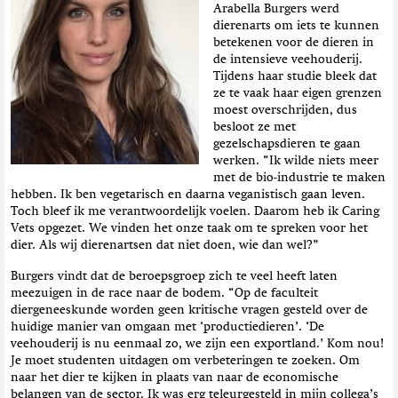
Arabella Burgers werd
dierenarts om iets te kunnen
betekenen voor de dieren in
de intensieve veehouderij.
Tijdens haar studie bleek dat
ze te vaak haar eigen grenzen
moest overschrijden, dus
besloot ze met
gezelschapsdieren te gaan
werken. “Ik wilde niets meer
met de bio-industrie te maken
hebben. Ik ben vegetarisch en daarna veganistisch gaan leven.
Toch bleef ik me verantwoordelijk voelen. Daarom heb ik Caring
Vets opgezet. We vinden het onze taak om te spreken voor het
dier. Als wij dierenartsen dat niet doen, wie dan wel?”
Burgers vindt dat de beroepsgroep zich te veel heeft laten
meezuigen in de race naar de bodem. “Op de faculteit
diergeneeskunde worden geen kritische vragen gesteld over de
huidige manier van omgaan met ‘productiedieren’. ‘De
veehouderij is nu eenmaal zo, we zijn een exportland.’ Kom nou!
Je moet studenten uitdagen om verbeteringen te zoeken. Om
naar het dier te kijken in plaats van naar de economische
belangen van de sector. Ik was erg teleurgesteld in mijn collega’s