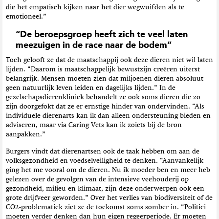
die het empatisch kijken naar het dier wegwuifden als te
emotioneel.”
“De beroepsgroep heeft zich te veel laten
meezuigen in de race naar de bodem”
Toch gelooft ze dat de maatschappij ook deze dieren niet wil laten
lijden. “Daarom is maatschappelijk bewustzijn creëren uiterst
belangrijk. Mensen moeten zien dat miljoenen dieren absoluut
geen natuurlijk leven leiden en dagelijks lijden.” In de
gezelschapsdierenkliniek behandelt ze ook soms dieren die zo
zijn doorgefokt dat ze er ernstige hinder van ondervinden. “Als
individuele dierenarts kan ik dan alleen ondersteuning bieden en
adviseren, maar via Caring Vets kan ik zoiets bij de bron
aanpakken.”
Burgers vindt dat dierenartsen ook de taak hebben om aan de
volksgezondheid en voedselveiligheid te denken. “Aanvankelijk
ging het me vooral om de dieren. Nu ik moeder ben en meer heb
gelezen over de gevolgen van de intensieve veehouderij op
gezondheid, milieu en klimaat, zijn deze onderwerpen ook een
grote drijfveer geworden.” Over het verlies van biodiversiteit of de
CO2-problematiek ziet ze de toekomst soms somber in. “Politici
moeten verder denken dan hun eigen regeerperiode. Er moeten