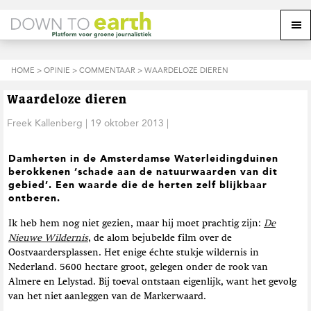
S
D
S
Z
Z
M
p
o
p
o
o
e
r
o
r
e
e
k
i
r
i
k
o
n
n
n
HOME
>
OPINIE
>
COMMENTAAR
> WAARDELOZE DIEREN
o
n
p
g
a
g
p
d
n
a
n
e
d
u
Waardeloze dieren
s
a
r
a
e
i
a
d
a
Freek Kallenberg
|
19 oktober 2013
|
z
t
r
e
r
e
e
d
h
d
w
Damherten in de Amsterdamse Waterleidingduinen
e
o
e
e
berokkenen ‘schade aan de natuurwaarden van dit
h
o
v
b
gebied’. Een waarde die de herten zelf blijkbaar
o
f
o
s
ontberen.
o
d
e
i
f
i
t
t
Ik heb hem nog niet gezien, maar hij moet prachtig zijn:
De
d
n
t
e
Nieuwe Wildernis
, de alom bejubelde film over de
n
h
e
Oostvaardersplassen. Het enige échte stukje wildernis in
a
o
k
v
u
s
Nederland. 5600 hectare groot, gelegen onder de rook van
i
d
t
Almere en Lelystad. Bij toeval ontstaan eigenlijk, want het gevolg
g
van het niet aanleggen van de Markerwaard.
a