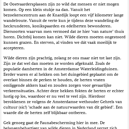
t
De Oostvaardersplassen zijn zo wild dat mensen er niet mogen
i
komen. Op een klein stukje na dan. Vanuit het
e
bezoekerscentrum aan de Knardijk loopt een vijf kilometer lange
wandelroute. Vanuit de verte kun je tijdens deze wandeling de
heckrunderen, konikspaarden en edelherten bewonderen.
Diersoorten waarvan men vermoed dat ze hier ‘van nature’ thuis
horen. Dichtbij komen kan niet. Wilde dieren moeten ongestoord
kunnen grazen. En sterven, al vinden we dát vaak moeilijk te
accepteren.
Wilde dieren zijn prachtig, zolang ze ons maar niet tot last zijn.
Zijn ze dat wel dan moeten ze worden afgeknald. Zoals de
populatie damherten in de Amsterdamse Waterleidingduinen.
Eerder waren er al hekken om het duingebied geplaatst om de
overlast binnen de perken te houden, de herten vraten
omliggende akkers kaal en zouden zorgen voor gevaarlijke
verkeerssituaties. Achter deze hekken fokten de herten er echter
lustig op los, waardoor er nu veel te veel zijn. Hierdoor
berokkenen ze volgens de Amsterdamse wethouder Gehrels van
cultuur (sic!) ‘schade aan de natuurwaarden van dit gebied’. Een
waarde die de herten zelf blijkbaar ontberen.
Gek genoeg gaat de Faunabescherming hier in mee. De
belangenbehartiger van wilde dieren in Nederland verzet zich