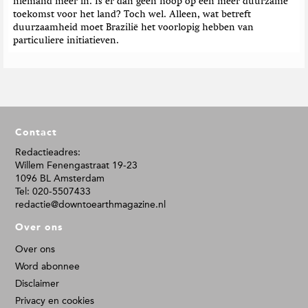
niemand meer in. Is er dan geen hoop op een meer duurzame
toekomst voor het land? Toch wel. Alleen, wat betreft
duurzaamheid moet Brazilië het voorlopig hebben van
particuliere initiatieven.
F
Contact
o
o
Redactieadres:
Willem Fenengastraat 19-23
t
1096 BL Amsterdam
e
Tel: 020-5507433
r
redactie@downtoearthmagazine.nl
Over ons
Over ons
Word abonnee
Disclaimer
Privacy en cookies