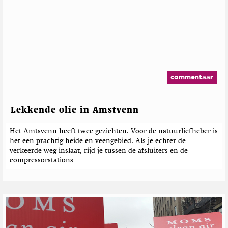
t
e
r
e
n
t
e
b
h
r
e
M
d
r
a
e
g
g
b
o
a
e
p
z
commentaar
T
i
r
w
n
i
i
e
c
Lekkende olie in Amstvenn
t
h
t
t
Het Amtsvenn heeft twee gezichten. Voor de natuurliefheber is
e
e
het een prachtig heide en veengebied. Als je echter de
r
n
verkeerde weg inslaat, rijd je tussen de afsluiters en de
compressorstations