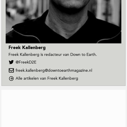
Freek Kallenberg
Freek Kallenberg is redacteur van Down to Earth.
V
@FreekD2E
o
freek.kallenberg@downtoearthmagazine.nl
l
g
o
Alle artikelen van Freek Kallenberg
F
p
r
D
G
e
o
e
e
w
r
k
n
e
K
T
a
o
l
l
E
a
l
a