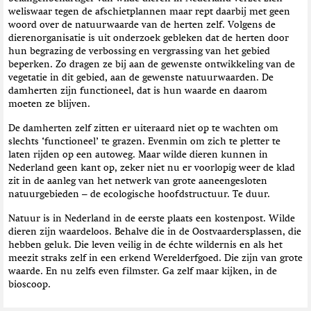
weliswaar tegen de afschietplannen maar rept daarbij met geen
woord over de natuurwaarde van de herten zelf. Volgens de
dierenorganisatie is uit onderzoek gebleken dat de herten door
hun begrazing de verbossing en vergrassing van het gebied
beperken. Zo dragen ze bij aan de gewenste ontwikkeling van de
vegetatie in dit gebied, aan de gewenste natuurwaarden. De
damherten zijn functioneel, dat is hun waarde en daarom
moeten ze blijven.
De damherten zelf zitten er uiteraard niet op te wachten om
slechts ‘functioneel’ te grazen. Evenmin om zich te pletter te
laten rijden op een autoweg. Maar wilde dieren kunnen in
Nederland geen kant op, zeker niet nu er voorlopig weer de klad
zit in de aanleg van het netwerk van grote aaneengesloten
natuurgebieden – de ecologische hoofdstructuur. Te duur.
Natuur is in Nederland in de eerste plaats een kostenpost. Wilde
dieren zijn waardeloos. Behalve die in de Oostvaardersplassen, die
hebben geluk. Die leven veilig in de échte wildernis en als het
meezit straks zelf in een erkend Werelderfgoed. Die zijn van grote
waarde. En nu zelfs even filmster. Ga zelf maar kijken, in de
bioscoop.