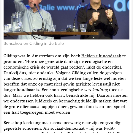
t
i
e
Benschop en Gilding in de Balie
Gilding was in Amsterdam om zijn boek
Helden uit noodzaak
te
promoten. ‘Hoe onze generatie dankzij de ecologische en
economische crisis de wereld gaat redden’, luidt de ondertitel.
Dankzij dus, niet ondanks. Volgens Gilding zullen de gevolgen
van deze crises zo ernstig zijn dat we ten lange leste wel moeten
beseffen dat onze op materieel gewin gerichte levensstijl niet
langer houdbaar is. Een soort ecologische
verelendung-
theorie
dus. Maar we hebben ook haast, benadrukte hij. Daarom moeten
we ondertussen luidkeels en kernachtig duidelijk maken dat wat
de grote oliemaatschappijen doen, gewoon fout is en met spoed
een halt toegeroepen moet worden.
Benschop keek nog maar eens meewarig naar zijn zorgvuldig
gepoetste schoenen. Als sociaal-democraat – hij was PvdA-