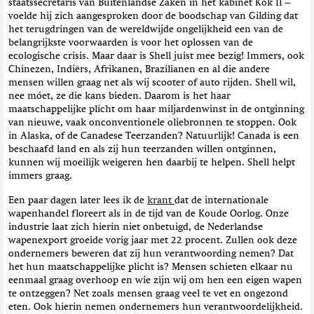
staatssecretaris van Buitenlandse Zaken in het kabinet Kok II –
voelde hij zich aangesproken door de boodschap van Gilding dat
het terugdringen van de wereldwijde ongelijkheid een van de
belangrijkste voorwaarden is voor het oplossen van de
ecologische crisis. Maar daar is Shell juist mee bezig! Immers, ook
Chinezen, Indiërs, Afrikanen, Brazilianen en al die andere
mensen willen graag net als wij scooter of auto rijden. Shell wil,
nee móet, ze die kans bieden. Daarom is het haar
maatschappelijke plicht om haar miljardenwinst in de ontginning
van nieuwe, vaak onconventionele oliebronnen te stoppen. Ook
in Alaska, of de Canadese Teerzanden? Natuurlijk! Canada is een
beschaafd land en als zij hun teerzanden willen ontginnen,
kunnen wij moeilijk weigeren hen daarbij te helpen. Shell helpt
immers graag.
Een paar dagen later lees ik de
krant
dat de internationale
wapenhandel floreert als in de tijd van de Koude Oorlog. Onze
industrie laat zich hierin niet onbetuigd, de Nederlandse
wapenexport groeide vorig jaar met 22 procent. Zullen ook deze
ondernemers beweren dat zij hun verantwoording nemen? Dat
het hun maatschappelijke plicht is? Mensen schieten elkaar nu
eenmaal graag overhoop en wie zijn wij om hen een eigen wapen
te ontzeggen? Net zoals mensen graag veel te vet en ongezond
eten. Ook hierin nemen ondernemers hun verantwoordelijkheid.