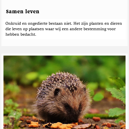
w
n
i
i
e
c
Samen leven
t
h
t
t
Onkruid en ongedierte bestaan niet. Het zijn planten en dieren
e
e
die leven op plaatsen waar wij een andere bestemming voor
r
n
hebben bedacht.