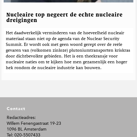
Nucleaire top negeert de echte nucleaire
dreigingen
Het daadwerkelijk verminderen van de hoeveelheid nucleair
materiaal staan niet op de agenda van de Nuclear Security
Summit. Er wordt ook met geen woord gerept over de reële
gevaren van (volkomen zinloze) plutoniumtransporten kriskras
door dichtbevolkte gebieden. Het is een theekransje voor
nucleaire naties om te kijken hoe men gezamenlijk een hoger
hek rondom de nucleaire industrie kan bouwen.
F
Contact
o
o
Redactieadres:
Willem Fenengastraat 19-23
t
1096 BL Amsterdam
e
Tel: 020-5507433
r