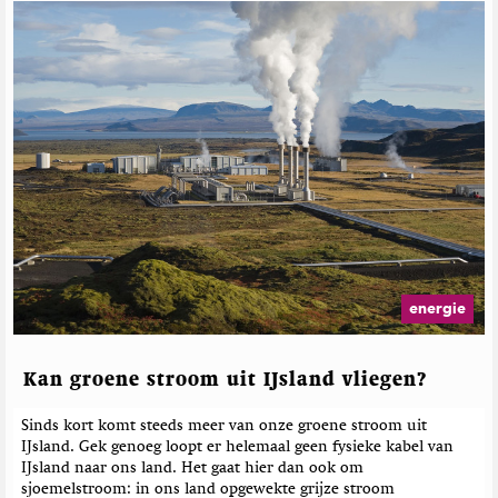
G
o
e
w
r
n
e
T
o
l
E
a
a
t
r
e
t
e
h
r
M
d
a
e
g
b
a
e
z
energie
i
r
n
i
e
c
Kan groene stroom uit IJsland vliegen?
h
t
Sinds kort komt steeds meer van onze groene stroom uit
e
IJsland. Gek genoeg loopt er helemaal geen fysieke kabel van
n
IJsland naar ons land. Het gaat hier dan ook om
sjoemelstroom: in ons land opgewekte grijze stroom