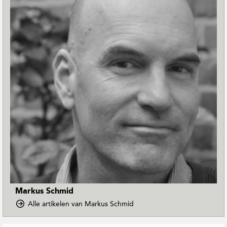
Markus Schmid
o
Alle artikelen van Markus Schmid
p
D