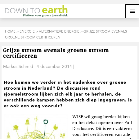
S
D
S
Z
Z
M
p
o
p
o
o
e
r
o
r
e
e
k
i
r
i
k
o
n
n
n
HOME
>
ENERGIE
>
ALTERNATIEVE ENERGIE
> GRIJZE STROOM EVENALS
o
n
p
g
a
g
GROENE STROOM CERTIFICEREN
p
d
n
a
n
e
d
u
s
a
r
a
e
Grijze stroom evenals groene stroom
i
a
d
a
z
certificeren
t
r
e
r
e
e
d
h
d
Markus Schmid
|
4 december 2014
|
w
e
o
e
e
h
o
v
b
Hoe komen we verder in het nadenken over groene
o
f
o
s
stroom in Nederland? De discussies rond
o
d
e
i
sjoemelstroom lijken zich elk jaar te herhalen, de
f
i
t
t
verschillende kampen hebben zich diep ingegraven. Is
d
n
t
e
er ook een weg vooruit?
n
h
e
a
o
k
WISE wil graag breder kijken
v
u
s
en het debat openen over Full
i
d
t
Disclosure. Dit is een vakterm
g
voor het certificeren van alle
a