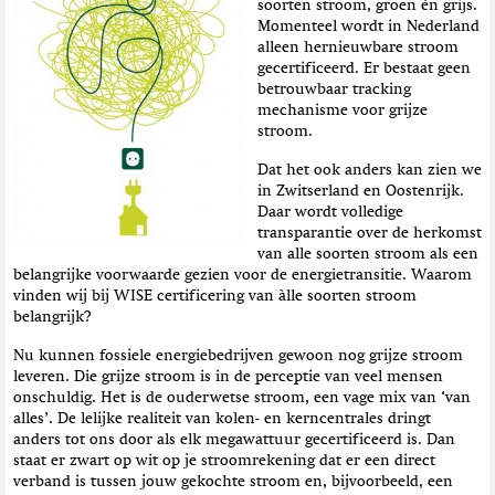
soorten stroom, groen én grijs.
t
Momenteel wordt in Nederland
i
alleen hernieuwbare stroom
e
gecertificeerd. Er bestaat geen
betrouwbaar tracking
mechanisme voor grijze
stroom.
Dat het ook anders kan zien we
in Zwitserland en Oostenrijk.
Daar wordt volledige
transparantie over de herkomst
van alle soorten stroom als een
belangrijke voorwaarde gezien voor de energietransitie. Waarom
vinden wij bij WISE certificering van àlle soorten stroom
belangrijk?
Nu kunnen fossiele energiebedrijven gewoon nog grijze stroom
leveren. Die grijze stroom is in de perceptie van veel mensen
onschuldig. Het is de ouderwetse stroom, een vage mix van ‘van
alles’. De lelijke realiteit van kolen- en kerncentrales dringt
anders tot ons door als elk megawattuur gecertificeerd is. Dan
staat er zwart op wit op je stroomrekening dat er een direct
verband is tussen jouw gekochte stroom en, bijvoorbeeld, een