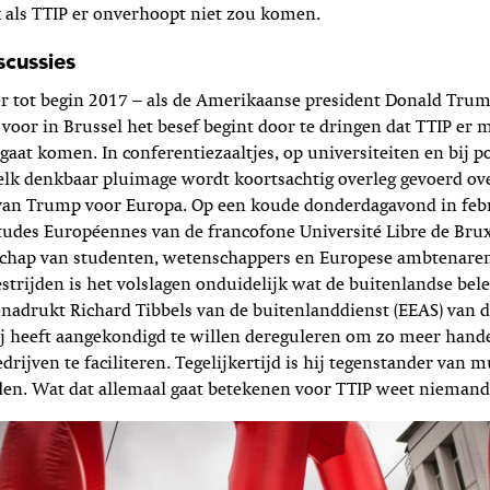
 als TTIP er onverhoopt niet zou komen.
scussies
er tot begin 2017 – als de Amerikaanse president Donald Tru
 voor in Brussel het besef begint door te dringen dat TTIP er 
gaat komen. In conferentiezaaltjes, op universiteiten en bij po
elk denkbaar pluimage wordt koortsachtig overleg gevoerd ov
van Trump voor Europa. Op een koude donderdagavond in feb
Etudes Européennes van de francofone Université Libre de Brux
lschap van studenten, wetenschappers en Europese ambtenare
estrijden is het volslagen onduidelijk wat de buitenlandse bel
nadrukt Richard Tibbels van de buitenlanddienst (EEAS) van 
j heeft aangekondigd te willen dereguleren om zo meer hand
ijven te faciliteren. Tegelijkertijd is hij tegenstander van mu
en. Wat dat allemaal gaat betekenen voor TTIP weet niemand