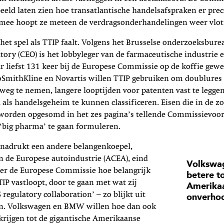
eeld laten zien hoe transatlantische handelsafspraken er pre
rmee hoopt ze meteen de verdragsonderhandelingen weer vlot 
p het spel als TTIP faalt. Volgens het Brusselse onderzoeksbur
ory (CEO) is het lobbyleger van de farmaceutische industrie 
 liefst 131 keer bij de Europese Commissie op de koffie gewe
xoSmithKline en Novartis willen TTIP gebruiken om doublures
weg te nemen, langere looptijden voor patenten vast te legge
als handelsgeheim te kunnen classificeren. Eisen die in de 
 worden opgesomd in het zes pagina’s tellende Commissievoo
‘big pharma’ te gaan formuleren.
nadrukt een andere belangenkoepel,
n de Europese autoindustrie (ACEA), eind
Volkswa
ver de Europese Commissie hoe belangrijk
betere t
TIP vastloopt, door te gaan met wat zij
Amerikaa
regulatory collaboration’ – zo blijkt uit
onverhoo
n. Volkswagen en BMW willen hoe dan ook
krijgen tot de gigantische Amerikaanse