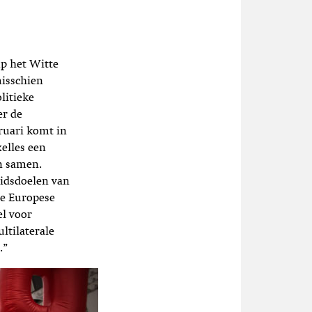
mp het Witte
misschien
litieke
er de
ruari komt in
elles een
n samen.
eidsdoelen van
de Europese
el voor
ltilaterale
.”