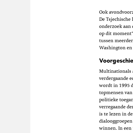
Ook avondvoorz
De Tsjechische 
onderzoek aan d
op dit moment”,
tussen meerdere
Washington en B
Voorgeschie
Multinationals 
verdergaande ec
wordt in 1995 d
topmensen van 
politieke toega
verregaande de
is te lezen in d
dialooggroepen 
winnen. In een