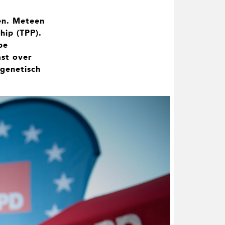
en. Meteen
hip (TPP).
pe
ast over
 genetisch