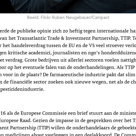
Beeld: Flickr Ruben Neugebauer/Campact
erde de publieke opinie zich zo heftig tegen internationale ha
l van het Transatlantic Trade & Investment Partnership, TTIP. T
 het handelsverdrag tussen de EU en de VS veel stroever ver
gen kritische academici, journalisten en ngo’s honderdduiz
et verdrag. Grote bedrijven uit allerlei sectoren voelen nattig
oor op het eventuele falen van de onderhandelingen. Als TTIP 
 voor in de plaats? De farmaceutische industrie pakt dat slim
n de financiële sector zoeken ook nieuwe wegen, net als de c
pesticidenindustrie.
2016 als de Europese Commissie een brief stuurt aan de minist
 Europese Raad. Gezien de impasse in de gesprekken over het T
ent Partnership (TTIP) willen de onderhandelaars de geboekt
an medicijnen alvast vastleggen in een deelakkoord. De Commis