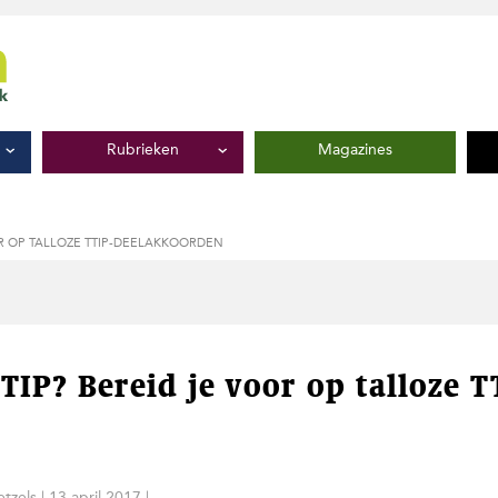
Rubrieken
Magazines
OR OP TALLOZE TTIP-DEELAKKOORDEN
TIP? Bereid je voor op talloze T
tzels
|
13 april 2017
|