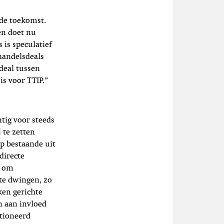
 de toekomst.
en doet nu
 is speculatief
handelsdeals
 deal tussen
s voor TTIP.”
tig voor steeds
 te zetten
ep bestaande uit
directe
n om
te dwingen, zo
ken gerichte
n aan invloed
tioneerd