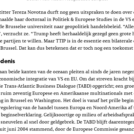
itter Tereza Novotna durft nog geen uitspraken te doen over
haalde haar doctoraal in Politiek & Europese Studies in de VS 
e Brusselse universiteit naar geopolitiek handelsbeleid. “Alles
 verzucht ze. “Trump heeft herhaaldelijk gezegd geen grote 
 partijen te willen. Maar TTIP is in de essentie een bilaterale
russel. Dat kan dus betekenen dat er toch nog een toekomst i
denis
aan beide kanten van de oceaan pleiten al sinds de jaren negen
onomische integratie van VS en EU. Om dat streven kracht bij
e Trans-Atlantic Business Dialogue (TABD) opgericht; een gro
ruim zeventig Europese en Amerikaanse multinationals met 
ng in Brussel en Washington. Het doel is vanaf het prille begi
regulering van de handel tussen Europa en Noord-Amerika af 
e beginselverklaring. Gelijksoortige op milieu of arbeidsafspra
sneuvelen al snel door geldgebrek. De TABD blijft daarentege
 uit juni 2004 stammend, door de Europese Commissie gesanc