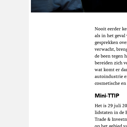
Nooit eerder ke
als in het geva
gesprekken over
verwacht, bren
de been tegen h
bereiden zich v
wat komt er dan
autoindustrie e
cosmetische en 
Mini-TTIP
Het is 29 juli 
lidstaten in de
Trade & Investm
op het gebied v