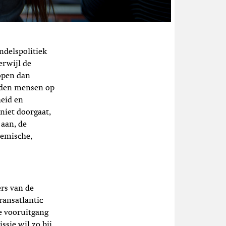
ndelspolitiek
erwijl de
lopen dan
enden mensen op
heid en
niet doorgaat,
 aan, de
hemische,
ers van de
ransatlantic
e vooruitgang
sie wil zo bij