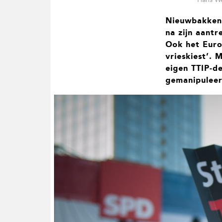
t
i
Nieuwbakken 
e
na zijn aantr
Ook het Euro
vrieskiest’. 
eigen TTIP-d
gemanipuleer