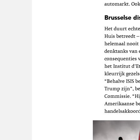
automarkt. Ook
Brusselse di
Het duurt echt
Huis betreedt –
helemaal nooit 
denktanks van 
consequenties 
het Institut d’
kleurrijk geze
“Behalve ISIS b
Trump zijn”, be
Commissie. “Hi
Amerikaanse bedr
handelsakkoord