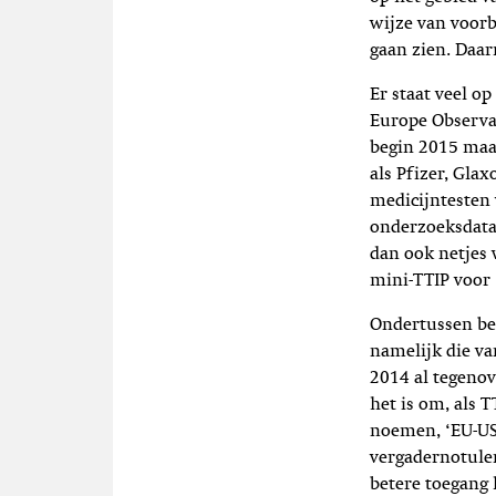
wijze van voorb
gaan zien. Daa
Er staat veel o
Europe Observat
begin 2015 maar
als Pfizer, Gla
medicijntesten 
onderzoeksdata 
dan ook netjes
mini-TTIP voor 
Ondertussen be
namelijk die va
2014 al tegeno
het is om, als T
noemen, ‘EU-US 
vergadernotule
betere toegang 