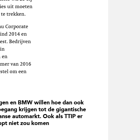
cies uit moeten
te trekken.
eau Corporate
eind 2014 en
est. Bedrijven
 in
n en
zomer van 2016
rstel om een
gen en BMW willen hoe dan ook
oegang krijgen tot de gigantische
nse automarkt. Ook als TTIP er
pt niet zou komen