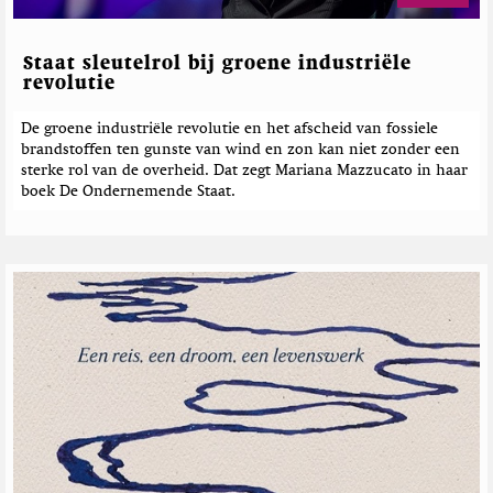
r
i
c
Staat sleutelrol bij groene industriële
h
revolutie
t
e
De groene industriële revolutie en het afscheid van fossiele
brandstoffen ten gunste van wind en zon kan niet zonder een
n
sterke rol van de overheid. Dat zegt Mariana Mazzucato in haar
boek De Ondernemende Staat.