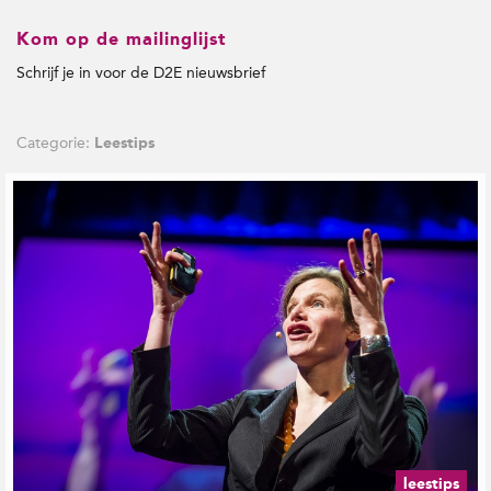
Kom op de mailinglijst
Schrijf je in voor de D2E nieuwsbrief
Categorie:
Leestips
G
e
r
e
l
a
t
e
e
r
d
e
b
e
leestips