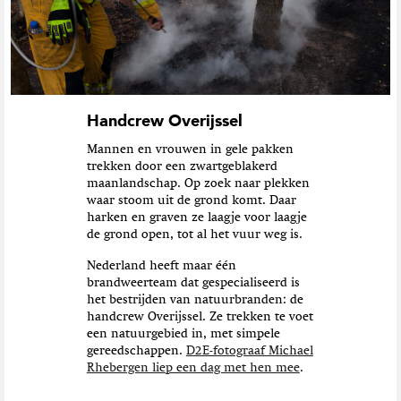
t
i
e
Handcrew Overijssel
Mannen en vrouwen in gele pakken
trekken door een zwartgeblakerd
maanlandschap. Op zoek naar plekken
waar stoom uit de grond komt. Daar
harken en graven ze laagje voor laagje
de grond open, tot al het vuur weg is.
Nederland heeft maar één
brandweerteam dat gespecialiseerd is
het bestrijden van natuurbranden: de
handcrew Overijssel. Ze trekken te voet
een natuurgebied in, met simpele
gereedschappen.
D2E-fotograaf Michael
Rhebergen liep een dag met hen mee
.