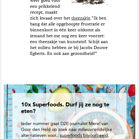
weer goed voor
een prikkelend
recept, maakt
zich kwaad over het
theezakje
.“Ik ben
bang dat alle opgehoopte frustratie er
binnenkort in één keer uitkomt als
iemand het me nog een keer voorzet:
een theezakje van kunststof. Schijt aan
het milieu hebben ze bij Jacobs Douwe
Egberts. En ook aan gezondheid!”
10x Superfoods. Durf jij ze nog te
eten?
Ieder nummer gaat D2E-journalist Merel van
Goor den Held op zoek naar milieuvriendelijke
alternatieven voor..
superfoods bijvoorbeeld
.