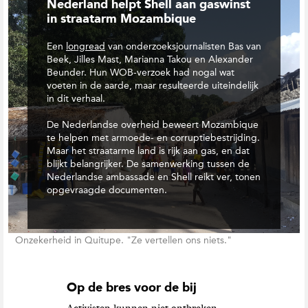
Nederland helpt Shell aan gaswinst
in straatarm Mozambique
Een
longread
van onderzoeksjournalisten Bas van
Beek, Jilles Mast, Marianna Takou en Alexander
Beunder. Hun WOB-verzoek had nogal wat
voeten in de aarde, maar resulteerde uiteindelijk
in dit verhaal.
De Nederlandse overheid beweert Mozambique
te helpen met armoede- en corruptiebestrijding.
Maar het straatarme land is rijk aan gas, en dat
blijkt belangrijker. De samenwerking tussen de
Nederlandse ambassade en Shell reikt ver, tonen
opgevraagde documenten.
Onzekerheid in Quitupe. "Ze vertellen ons niets."
Op de bres voor de bij