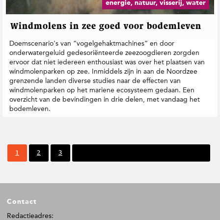
energie, natuur, visserij, water
Windmolens in zee goed voor bodemleven
Doemscenario's van “vogelgehaktmachines” en door
onderwatergeluid gedesoriënteerde zeezoogdieren zorgden
ervoor dat niet iedereen enthousiast was over het plaatsen van
windmolenparken op zee. Inmiddels zijn in aan de Noordzee
grenzende landen diverse studies naar de effecten van
windmolenparken op het mariene ecosysteem gedaan. Een
overzicht van de bevindingen in drie delen, met vandaag het
bodemleven.
P
P
P
1
2
3
Volgende pagina
a
a
a
g
g
g
i
i
i
n
n
n
F
a
a
a
Contact
o
o
Redactieadres: