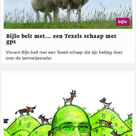
t
i
e
bijlo
Bijlo belt met… een Texels schaap met
gps
Vincent Bijlo belt met een Texels schaap dat zijn beklag doet
over de lammetjesradar.