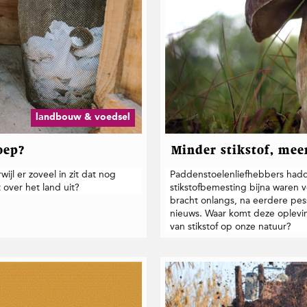
landbouw & voedsel
oep?
Minder stikstof, mee
jl er zoveel in zit dat nog
Paddenstoelenliefhebbers hadd
 over het land uit?
stikstofbemesting bijna waren
bracht onlangs, na eerdere pess
nieuws. Waar komt deze oplevin
van stikstof op onze natuur?