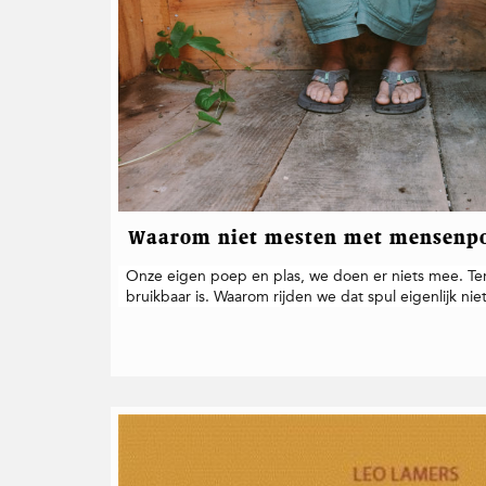
t
i
e
Waarom niet mesten met mensenp
Onze eigen poep en plas, we doen er niets mee. Terwi
bruikbaar is. Waarom rijden we dat spul eigenlijk niet