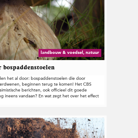
landbouw & voedsel, natuur
r bospaddenstoelen
en het al door: bospaddenstoelen die door
 verdwenen, beginnen terug te komen! Het CBS
imistische berichten, ook officieel dit goede
g ineens vandaan? En wat zegt het over het effect