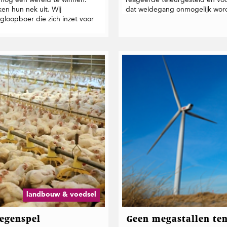
en hun nek uit. Wij
dat weidegang onmogelijk wor
ngloopboer die zich inzet voor
landbouw & voedsel
tegenspel
Geen megastallen ten