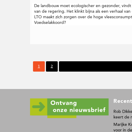
De landbouw moet ecologischer en gezonder, vindt 
van de regering. Het klinkt bijna als een verhaal va
LTO maakt zich zorgen over de hoge vleesconsumpti
Voedselakkoord?
P
P
1
2
Volgende pagina
a
a
g
g
i
i
n
n
a
a
F
Recent
o
o
Rob Dikke
keert de 
t
Marijke K
e
voor in de