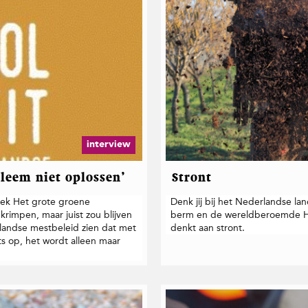
interview
leem niet oplossen’
Stront
oek Het grote groene
Denk jij bij het Nederlandse l
rimpen, maar juist zou blijven
berm en de wereldberoemde Hol
erlandse mestbeleid zien dat met
denkt aan stront.
s op, het wordt alleen maar