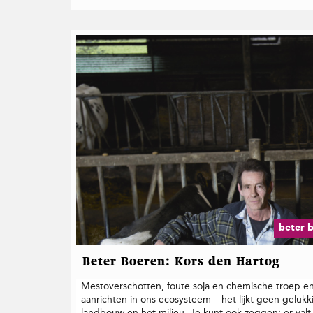
beter b
Beter Boeren: Kors den Hartog
Mestoverschotten, foute soja en chemische troep en 
aanrichten in ons ecosysteem – het lijkt geen geluk
landbouw en het milieu. Je kunt ook zeggen: er val