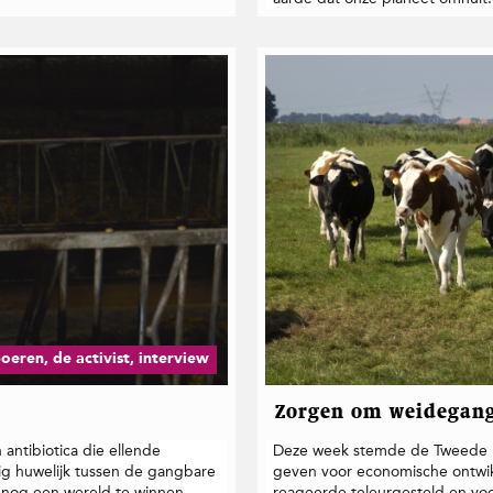
oeren, de activist, interview
Zorgen om weidegan
antibiotica die ellende
Deze week stemde de Tweede K
kig huwelijk tussen de gangbare
geven voor economische ontwik
t nog een wereld te winnen.
reageerde teleurgesteld en voo