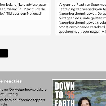
het belangrijkste adviesorgaan
Volgens de Raad van State ma
n een milieuclub. Maar “Ook de
uitbreiding van veebedrijven toe
e.” Tijd voor een Nationaal
Natuurbeschermingswet. De ge
buitengebied ruimte gelaten vo
Natuurbeschermingswet is volge
omdat onvoldoende verzekerd w
gevolgen heeft voor natuur. Mili
e reacties
L
e
rs
op
Op Achterhoekse akkers
e
natuur terug
s
ortekaas
op
Inheemse toppers
o
 tuin