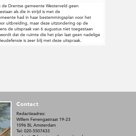
g de Drentse gemeente Westerveld geen
staan als die in strijd is met de
meente had in haar bestemmingsplan voor het
or uitbreiding, maar deze uitzondering op de
ns de uitspraak van 6 augustus niet toegestaan
ordt dat de ruimte die het plan laat geen nadelige
eudefensie is zeer blij met deze uitspraak.
Contact
Redactieadres:
Willem Fenengastraat 19-23
1096 BL Amsterdam
Tel: 020-5507433