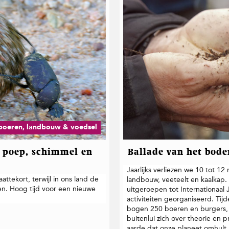
boeren, landbouw & voedsel
t poep, schimmel en
Ballade van het bod
Jaarlijks verliezen we 10 tot 1
ttekort, terwijl in ons land de
landbouw, veeteelt en kaalk
n. Hoog tijd voor een nieuwe
uitgeroepen tot Internationaa
activiteiten georganiseerd. T
bogen 250 boeren en burgers,
buitenlui zich over theorie en p
aarde dat onze planeet omhult.