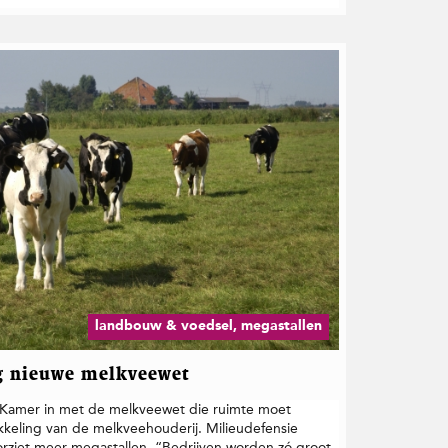
landbouw & voedsel, megastallen
g nieuwe melkveewet
amer in met de melkveewet die ruimte moet
keling van de melkveehouderij. Milieudefensie
rziet meer megastallen. “Bedrijven worden zó groot