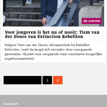
de activist
Voor jongeren is het nu of nooit: Tiem van
der Deure van Extinction Rebellion
Volgens Tiem van der Deure, klimaatactivist bij Rebellion
Extinction, voelt de jeugd zich verraden door voorgaande
generaties. Hij pleit voor vergaande maar vreedzame burgerlijke
ongehoorzaamheid.
P
P
Vorige pagina
1
2
a
a
g
g
i
i
n
n
F
a
a
Contact
o